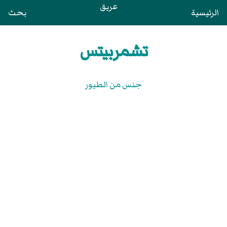
عريق
الرئيسية
بحث
تشمربيتس
جنس من الطيور