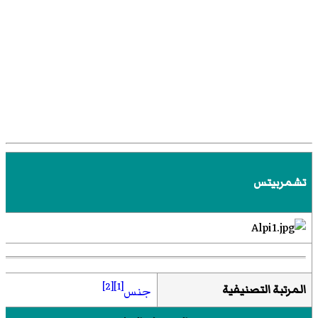
تشمربيتس
[2]
[1]
المرتبة التصنيفية
جنس