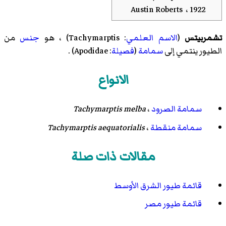
Austin Roberts ، 1922
تشمربيتس
(
الاسم العلمي
:
Tachymarptis
) ، هو
جنس
من
الطيور ينتمي إلى
سمامة
(
فصيلة
: Apodidae) .
الانواع
سمامة الصرود
،
Tachymarptis melba
سمامة منقطة
،
Tachymarptis aequatorialis
مقالات ذات صلة
قائمة طيور الشرق الأوسط
قائمة طيور مصر