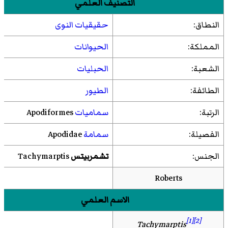
التصنيف العلمي
النطاق:
حقيقيات النوى
المملكة:
الحيوانات
الشعبة:
الحبليات
الطائفة:
الطيور
الرتبة:
سماميات
Apodiformes
الفصيلة:
سمامة
Apodidae
الجنس:
تشمربيتس
Tachymarptis
Roberts
الاسم العلمي
[1]
[2]
Tachymarptis