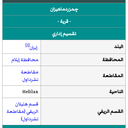
چمزردماهيزان
- قرية -
تقسيم إداري
[1]
البلد
إيران
المحافظة
محافظة إيلام
مقاطعة
المقاطعة
تشرداول
الناحية
Helilan
قسم هليلان
القسم الريفي
الريفي (مقاطعة
تشرداول)