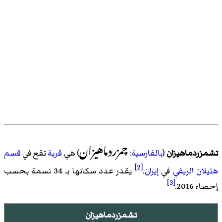
چمزردماهیزان
تشمزردماهيزان
(
بالفارسية
:
) هي
قرية
تقع في
قسم
[2]
هليلان الريفي
في
إيران
.
يقدر عدد سكانها بـ 34 نسمة بحسب
[3]
إحصاء 2016
.
تشمزردماهيزان