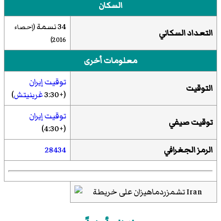
السكان
34 نسمة
(إحصاء
التعداد السكاني
)
2016
معلومات أخرى
توقيت إيران
التوقيت
(+3:30
غرينيتش
)
توقيت إيران
توقيت صيفي
(+4:30)
الرمز الجغرافي
28434