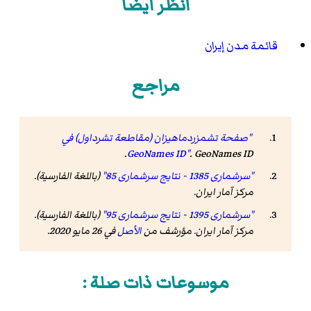
انظر أيضاً
قائمة مدن إيران
مراجع
"صفحة تشمزردماهيزان (مقاطعة تشرداول) في
.
GeoNames ID"
.
GeoNames ID
"سرشماری 1385 - نتایج سرشماری 85"
(باللغة الفارسية).
مرکز آمار ایران
.
"سرشماری 1395 - نتایج سرشماری 95"
(باللغة الفارسية).
مرکز آمار ایران. مؤرشف من
الأصل
في 26 مايو 2020
.
موسوعات ذات صلة :