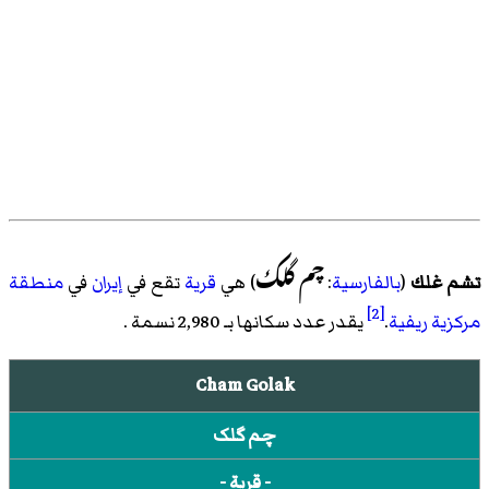
چم‌ گلک
تشم غلك
(
بالفارسية
:
) هي
قرية
تقع في
إيران
في
منطقة
[2]
مركزية ريفية
.
يقدر عدد سكانها بـ 2,980 نسمة .
Cham Golak
چم گلک
- قرية -