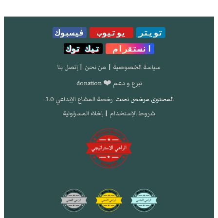
تويتر
يوتيوب
فيسبوك
انستقرام
تيك توك
سياسة الخصوصية
|
من نحن
|
إتصل بنا
تبرع و دعم ❤️ donation
المحتوى مرخص تحت
رخصة المشاع الإبداعي 3.0
شروط الإستخدام
|
إخلاء المسؤولية