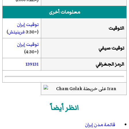
معلومات أخرى
توقيت إيران
التوقيت
(+3:30
غرينيتش
)
توقيت إيران
توقيت صيفي
(+4:30)
الرمز الجغرافي
139131
انظر أيضاً
قائمة مدن إيران