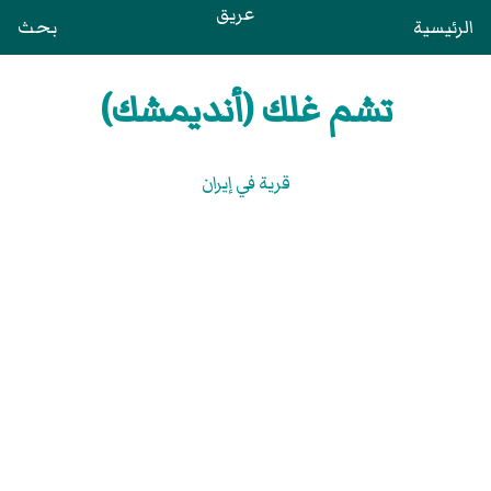
عريق
الرئيسية
بحث
تشم غلك (أنديمشك)
قرية في إيران