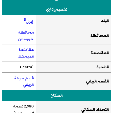
تقسيم إداري
[1]
البلد
إيران
محافظة
المحافظة
خوزستان
مقاطعة
المقاطعة
انديمشك
الناحية
Central
قسم حومة
القسم الريفي
الريفي
السكان
2,980 نسمة
التعداد السكاني
(إحصاء 2006)