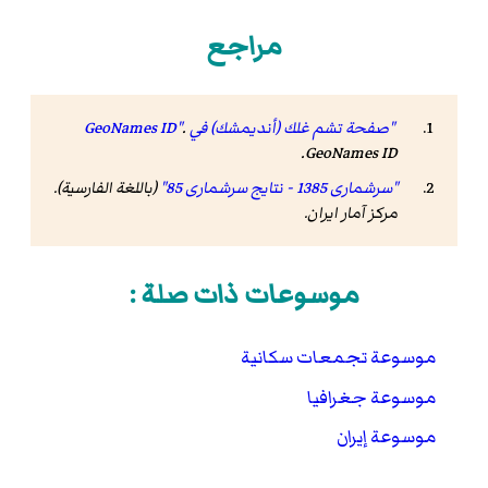
مراجع
"صفحة تشم غلك (أنديمشك) في GeoNames ID"
.
.
GeoNames ID
"سرشماری 1385 - نتایج سرشماری 85"
(باللغة الفارسية).
مرکز آمار ایران
.
موسوعات ذات صلة :
موسوعة تجمعات سكانية
موسوعة جغرافيا
موسوعة إيران