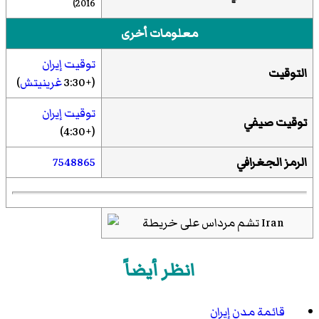
)
2016
معلومات أخرى
توقيت إيران
التوقيت
(+3:30
غرينيتش
)
توقيت إيران
توقيت صيفي
(+4:30)
الرمز الجغرافي
7548865
انظر أيضاً
قائمة مدن إيران