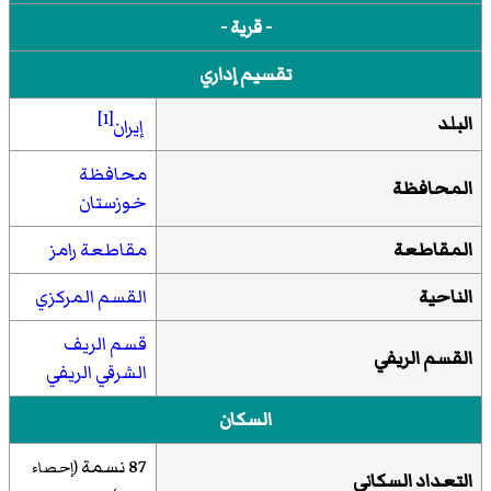
- قرية -
تقسيم إداري
[1]
البلد
إيران
محافظة
المحافظة
خوزستان
المقاطعة
مقاطعة رامز
الناحية
القسم المركزي
قسم الريف
القسم الريفي
الشرقي الريفي
السكان
87 نسمة
(إحصاء
التعداد السكاني