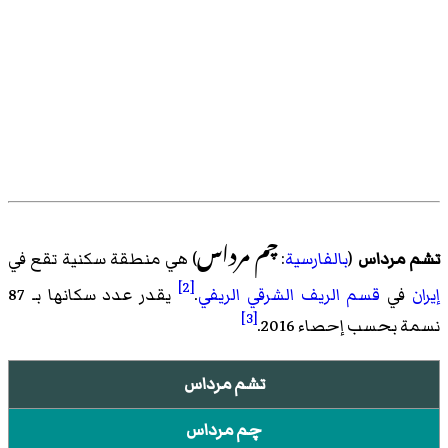
چم مرداس
تشم مرداس
(
بالفارسية
:
) هي منطقة سكنية تقع في
[2]
إيران
في
قسم الريف الشرقي الريفي
.
يقدر عدد سكانها بـ 87
[3]
نسمة بحسب
إحصاء 2016
.
تشم مرداس
چم مرداس