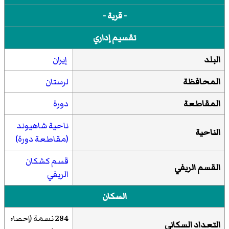
- قرية -
تقسيم إداري
البلد
إيران
المحافظة
لرستان
المقاطعة
دورة
ناحية شاهيوند
الناحية
(مقاطعة دورة)
قسم كشكان
القسم الريفي
الريفي
السكان
284 نسمة
(إحصاء
التعداد السكاني