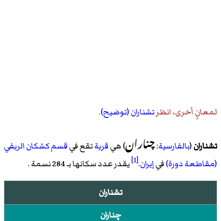
لمعانٍ أخرى، انظر
تشناران (توضيح)
.
چناران
تشناران
(
بالفارسية
:
) هي
قرية
تقع في
قسم كشكان الريفي
[1]
(مقاطعة دورة)
في
إيران
.
يقدر عدد سكانها بـ 284 نسمة .
تشناران
چناران