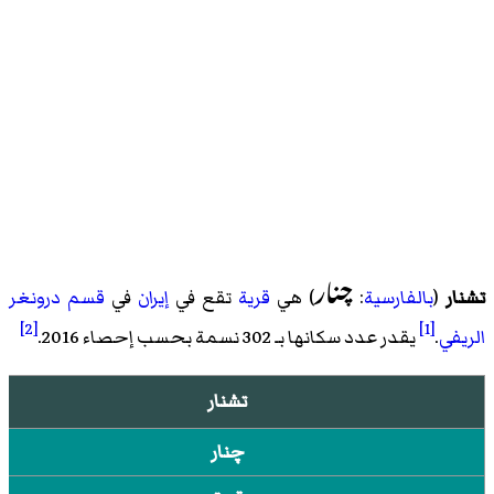
چنار
تشنار
(
بالفارسية
:
) هي
قرية
تقع في
إيران
في
قسم درونغر
[2]
[1]
الريفي
.
يقدر عدد سكانها بـ 302 نسمة بحسب
إحصاء 2016
.
تشنار
چنار