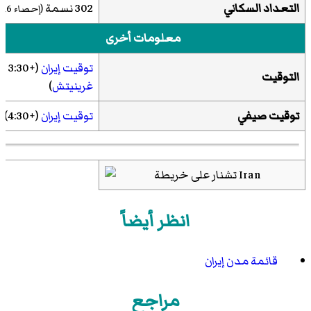
التعداد السكاني
302 نسمة
(إحصاء
016
معلومات أخرى
توقيت إيران
(+3:30
التوقيت
غرينيتش
)
توقيت صيفي
توقيت إيران
(+4:30)
انظر أيضاً
قائمة مدن إيران
مراجع