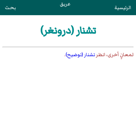
عريق
الرئيسية
بحث
تشنار (درونغر)
لمعانٍ أخرى، انظر
تشنار (توضيح)
.