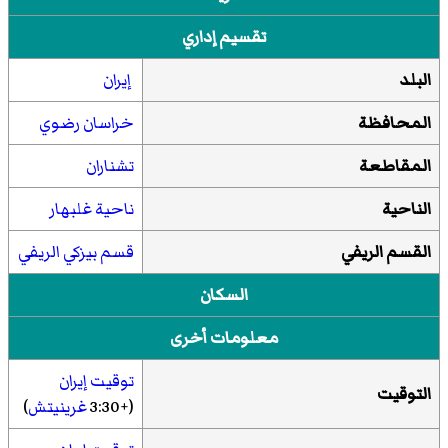
تقسيم إداري
البلد
إيران
المحافظة
خراسان رضوي
المقاطعة
تشناران
الناحية
ناحية غلبهار
القسم الريفي
قسم بيزكي الريفي
السكان
معلومات أخرى
توقيت إيران
التوقيت
(+3:30
غرينيتش
)