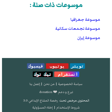
موسوعات ذات صلة :
موسوعة جغرافيا
موسوعة تجمعات سكانية
موسوعة إيران
تويتر
يوتيوب
فيسبوك
انستقرام
تيك توك
سياسة الخصوصية
|
من نحن
|
إتصل بنا
تبرع و دعم ❤️ donation
المحتوى مرخص تحت
رخصة المشاع الإبداعي 3.0
شروط الإستخدام
|
إخلاء المسؤولية