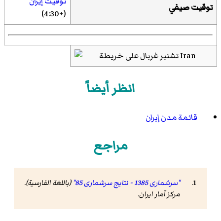
توقيت إيران
توقيت صيفي
(+4:30)
انظر أيضاً
قائمة مدن إيران
مراجع
"سرشماری 1385 - نتایج سرشماری 85"
(باللغة الفارسية).
مرکز آمار ایران
.