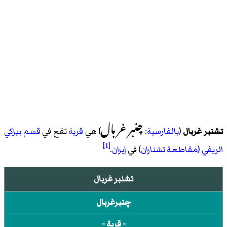
چنبرغربال
تشنبر غربال
(
بالفارسية
:
) هي
قرية
تقع في
قسم بيزكي
[1]
الريفي (مقاطعة تشناران)
في
إيران
.
تشنبر غربال
چنبرغربال
- قرية -