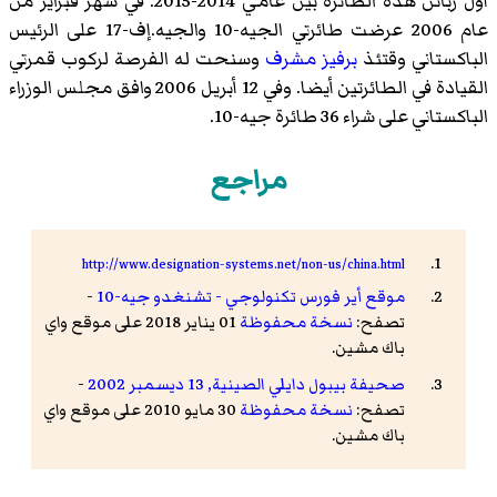
أول زبائن هذه الطائرة بين عامي 2014-2015. في شهر فبراير من
عام 2006 عرضت طائرتي الجيه-10
والجيه.إف-17
على الرئيس
الباكستاني وقتئذ
برفيز مشرف
وسنحت له الفرصة لركوب قمرتي
القيادة في الطائرتين أيضا. وفي 12 أبريل 2006 وافق مجلس الوزراء
الباكستاني على شراء 36 طائرة جيه-10.
مراجع
http://www.designation-systems.net/non-us/china.html
موقع أير فورس تكنولوجي - تشنغدو جيه-10
-
تصفح:
نسخة محفوظة
01 يناير 2018 على موقع واي
باك مشين.
صحيفة بيبول دايلي الصينية, 13 ديسمبر 2002
-
تصفح:
نسخة محفوظة
30 مايو 2010 على موقع واي
باك مشين.