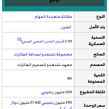
歼十
النوع
مقاتلة متعددة المهام
بلد الأصل
الصين
التسمية
[1]
J-10
(
جيش التحرير الشعبي الصيني
)
العسكرية
الصانع
مجموعة تشنغدو لصناعة الطائرات
المصمم
معهد تشنغدو لتصميم الطائرات
الكمية
80
المصنوعة
تكلفة المشروع
500 مليون
رنمينبي
190 مليون
رنمينبي
(27.84 مليون
دولار
سعر الوحدة
أمريكي
)