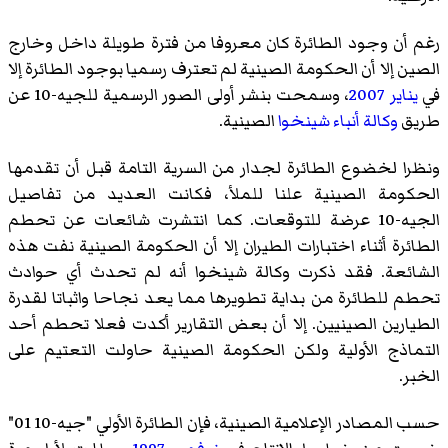
رغم أن وجود الطائرة كان معروفا من فترة طويلة داخل وخارج
الصين إلا أن الحكومة الصينية لم تعترف رسميا بوجود الطائرة إلا
في
يناير
2007
، وسمحت بنشر أولى الصور الرسمية للجيه-10 عن
طريق
وكالة أنباء شينخوا
الصينية.
ونظرا لخضوع الطائرة لجدار من السرية التامة قبل أن تقدمها
الحكومة الصينية علنا للملأ، فكانت العديد من تفاصيل
الجيه-10 عرضة للتوقعات. كما انتشرت شائعات عن تحطم
الطائرة أثناء اختبارات الطيران إلا أن الحكومة الصينية نفت هذه
الشائعة. فقد ذكرت وكالة شينخوا أنه لم تحدث أي حوادث
تحطم للطائرة من بداية تطويرها مما يعد نجاحا واثباتا لقدرة
الطيارين الصينيين. إلا أن بعض التقارير أكدت فعلا تحطم أحد
التماذج الأولية ولكن الحكومة الصينية حاولت التعتيم على
الخبر.
حسب المصادر الإعلامية الصينية، فإن الطائرة الأولي "جيه-10 01"