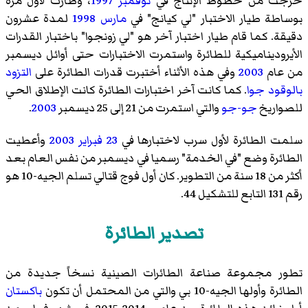
خرجت من خطوط الإنتاج في
نوفمبر
1997
، وطارت لأول مرة
بوساطة طيار الاختبار "لي كيانج" في
مارس
1998
لمدة عشرون
دقيقة. كما قام طيار اختبار آخر هو "لي زونجوا" باختبار القدرات
الأيروديناميكية للطائرة واستمرت الاختبارات حتى أوائل ديسمبر
من عام
2003
وفي هذه الأثناء أختبرت قدرات الطائرة على
التزود
بالوقود جوا
. كما كانت آخر اختبارات الطائرة كانت الإطلاق الحي
للصواريخ
جو-جو
والتي استمرت من 21 إلى 25 ديسمبر
2003
.
سلمت الطائرة لأول سرب لاختبارها في
23 فبراير
2003
وأعطيت
الطائرة وضع "في الخدمة" رسميا في ديسمبر من نفس العام بعد
أكثر من 18 سنة من التطوير. كان أول فوج قتالي تسلم الجيه-10 هو
رقم 131 التابع للتشكيل 44.
تصدير الطائرة
تطور مجموعة صناعة الطائرات الصينية نسخاً جديدة من
الطائرة وأولها الجيه-10 بي والتي من المحتمل أن تكون
باكستان