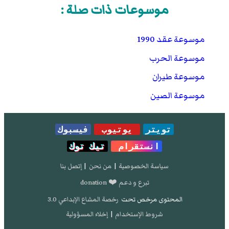
موسوعات ذات صلة :
موسوعة عقد 1990
موسوعة الحرب
موسوعة طيران
موسوعة الصين
تويتر
يوتيوب
فيسبوك
انستقرام
تيك توك
سياسة الخصوصية
|
من نحن
|
إتصل بنا
تبرع و دعم ❤️ donation
المحتوى مرخص تحت
رخصة المشاع الإبداعي 3.0
شروط الإستخدام
|
إخلاء المسؤولية