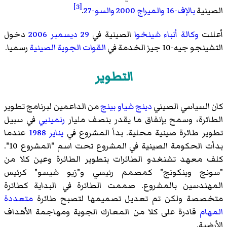
[3]
الصينية
بالإف-16
والميراج 2000
والسو-27
.
أعلنت
وكالة أنباء شينخوا
الصينية في
29 ديسمبر
2006
دخول
التشينجو جيه-10 جيز الخدمة في
القوات الجوية الصينية
رسميا.
التطوير
كان السياسي الصيني
دينج شياو بينج
من الداعمين لبرنامج تطوير
الطائرة، وسمح بإنفاق ما يقدر بنصف مليار
رنمينبي
في سبيل
تطوير طائرة صينية محلية. بدأ المشروع في
يناير
1988
عندما
بدأت الحكومة الصينية في المشروع تحت اسم "المشروع 10".
كلف
معهد تشنغدو الطائرات
بتطوير الطائرة وعين كلا من
"سونج وينكونج" كمصمم رئيسي و"زيو شيسو" كرئيس
المهندسين بالمشروع. صممت الطائرة في البداية كطائرة
متخصصة ولكن تم تعديل تصميمها لتصبح طائرة
متعددة
المهام
قادرة على كلا من المعارك الجوية ومهاجمة الأهداف
الأرضية.