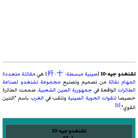
تشنغدو جيه-10
(
صينية مبسطة: 歼-十
) هي
مقاتلة متعددة
المهام
نفاثة
من تصميم وتصنيع
مجموعة تشنغدو لصناعة
الطائرات
الواقعة في
جمهورية الصين الشعبية
. صممت الطائرة
خصيصا
للقوات الجوية الصينية
وتلقب في
الغرب
باسم "التنين
[2]
القوي".
تشنغدو جيه-10