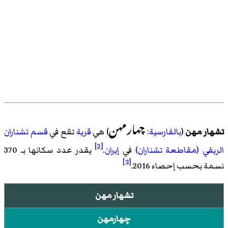
چهارمهن
تشهار مهن
(
بالفارسية
:
) هي
قرية
تقع في
قسم تشناران
[2]
الريفي (مقاطعة تشناران)
في
إيران
.
يقدر عدد سكانها بـ 370
[3]
نسمة بحسب
إحصاء 2016
.
تشهار مهن
چهارمهن