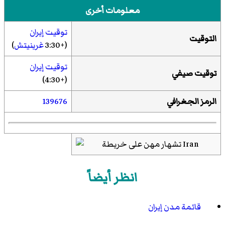
معلومات أخرى
توقيت إيران
التوقيت
(+3:30
غرينيتش
)
توقيت إيران
توقيت صيفي
(+4:30)
الرمز الجغرافي
139676
انظر أيضاً
قائمة مدن إيران