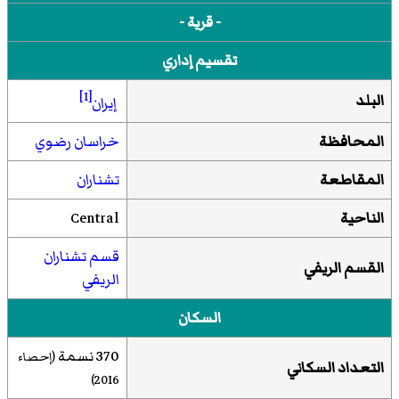
- قرية -
تقسيم إداري
[1]
البلد
إيران
المحافظة
خراسان رضوي
المقاطعة
تشناران
الناحية
Central
قسم تشناران
القسم الريفي
الريفي
السكان
370 نسمة
(إحصاء
التعداد السكاني
)
2016