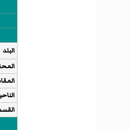
البلد
المحا
المقا
الناحي
القسم 