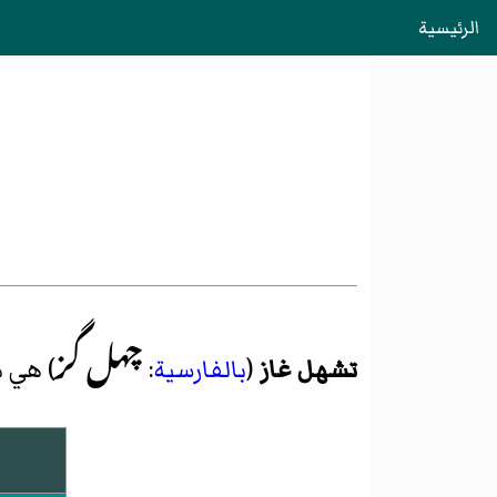
الرئيسية
چهل گز
تشهل غاز
(
بالفارسية
:
) هي 