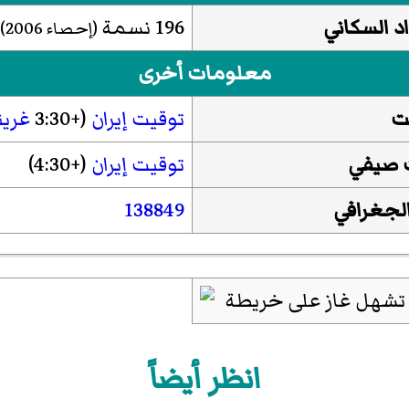
د السكاني
196 نسمة
(إحصاء 2006)
معلومات أخرى
ت
توقيت إيران
(+3:30
غري
 صيفي
توقيت إيران
(+4:30)
الجغرافي
138849
انظر أيضاً