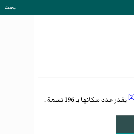
بحث
[2
يقدر عدد سكانها بـ 196 نسمة .