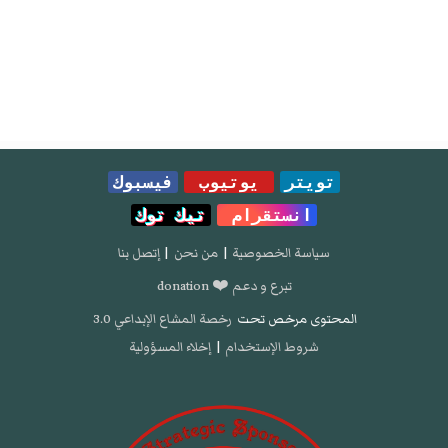
تويتر
يوتيوب
فيسبوك
انستقرام
تيك توك
سياسة الخصوصية
|
من نحن
|
إتصل بنا
تبرع و دعم ❤️ donation
المحتوى مرخص تحت
رخصة المشاع الإبداعي 3.0
شروط الإستخدام
|
إخلاء المسؤولية