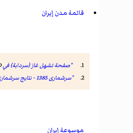
قائمة مدن إيران
"صفحة تشهل غاز (سردابة) في GeoNames ID"
D
"سرشماری 1385 - نتایج سرشماری 85"
موسوعة إيران