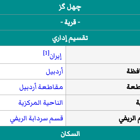
چهل گز
- قرية -
تقسيم إداري
[1]
إيران
فظة
أردبيل
طعة
مقاطعة أردبيل
ة
الناحية المركزية
الريفي
قسم سردابة الريفي
السكان