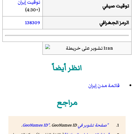
توقيت إيران
توقيت صيفي
(+4:30)
الرمز الجغرافي
138309
انظر أيضاً
قائمة مدن إيران
مراجع
"صفحة تشوبر في GeoNames ID"
GeoNames ID
.
.