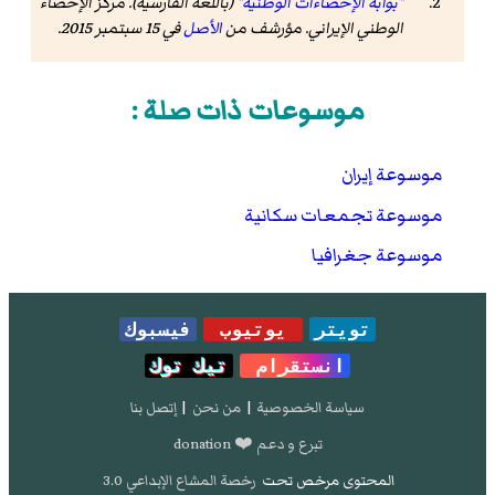
"بوابة الإحصاءات الوطنية"
(باللغة الفارسية). مركز الإحصاء
الوطني الإيراني. مؤرشف من
الأصل
في 15 سبتمبر 2015
.
موسوعات ذات صلة :
موسوعة إيران
موسوعة تجمعات سكانية
موسوعة جغرافيا
تويتر
يوتيوب
فيسبوك
انستقرام
تيك توك
سياسة الخصوصية
|
من نحن
|
إتصل بنا
تبرع و دعم ❤️ donation
المحتوى مرخص تحت
رخصة المشاع الإبداعي 3.0