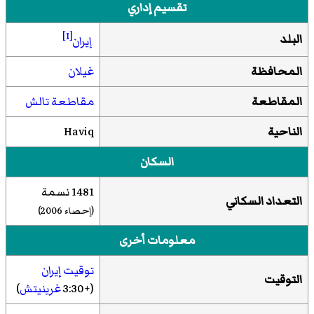
تقسيم إداري
[1]
البلد
إيران
المحافظة
غيلان
المقاطعة
مقاطعة تالش
الناحية
Haviq
السكان
1481 نسمة
التعداد السكاني
(إحصاء 2006)
معلومات أخرى
توقيت إيران
التوقيت
(+3:30
غرينيتش
)