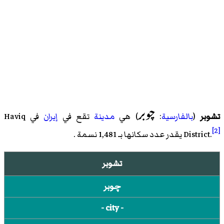
چوبر
تشوبر
(
بالفارسية
:
) هي
مدينة
تقع في
إيران
في
Haviq
[2]
.
District
يقدر عدد سكانها بـ 1,481 نسمة .
تشوبر
چوبر
- city -