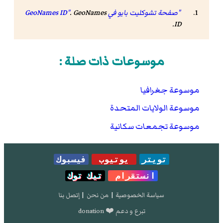
"صفحة تشوكليت بايو في GeoNames ID"
GeoNames
.
.
ID
موسوعات ذات صلة :
موسوعة جغرافيا
موسوعة الولايات المتحدة
موسوعة تجمعات سكانية
تويتر
يوتيوب
فيسبوك
انستقرام
تيك توك
سياسة الخصوصية
|
من نحن
|
إتصل بنا
تبرع و دعم ❤️ donation