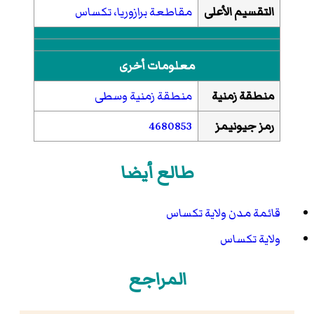
التقسيم الأعلى
مقاطعة برازوريا، تكساس
معلومات أخرى
منطقة زمنية
منطقة زمنية وسطى
رمز جيونيمز
4680853
طالع أيضا
قائمة مدن ولاية تكساس
ولاية تكساس
المراجع