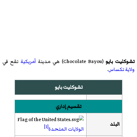
تشوكليت بايو
(
Chocolate Bayou
)‏ هي مدينة
أمريكية
تقع في
ولاية تكساس
.
تشوكليت بايو
تقسيم إداري
البلد
[1]
الولايات المتحدة