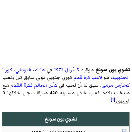
تشوي يون سونغ
مواليد
5 أبريل
1971
في
هانام
،
غيونغي
،
كوريا
الجنوبية
، هو
لاعب كرة قدم
كوري جنوبي دولي سابق كان يلعب
كحارس مرمى
. سبق له أن لعب في
كأس العالم لكرة القدم
مع
منتخب بلاده. لعب خلال مسيرته 420 مباراة سجل خلالها 0
[1]
أهداف.
تشوي يون سونغ