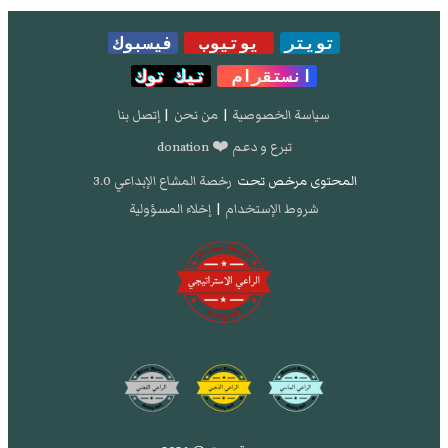
تويتر
يوتيوب
فيسبوك
انستقرام
تيك توك
سياسة الخصوصية
|
من نحن
|
إتصل بنا
تبرع و دعم ❤️ donation
المحتوى مرخص تحت
رخصة المشاع الإبداعي 3.0
شروط الإستخدام
|
إخلاء المسؤولية