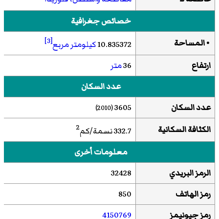
خصائص جغرافية
[3]
• المساحة
10.835372
كيلومتر مربع
ارتفاع
36
متر
عدد السكان
عدد السكان
3605
(2010)
2
الكثافة السكانية
332.7 نسمة/كم
معلومات أخرى
الرمز البريدي
32428
رمز الهاتف
850
رمز جيونيمز
4150769