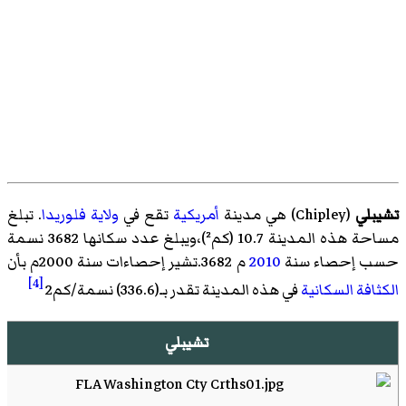
تشيبلي
(
Chipley
)‏ هي مدينة
أمريكية
تقع في
ولاية فلوريدا
. تبلغ
مساحة هذه المدينة 10.7 (كم²)،ويبلغ عدد سكانها 3682 نسمة
حسب إحصاء سنة
2010
م 3682.تشير إحصاءات سنة 2000م بأن
[4]
الكثافة السكانية
في هذه المدينة تقدر بـ(336.6) نسمة/كم2
تشيبلي