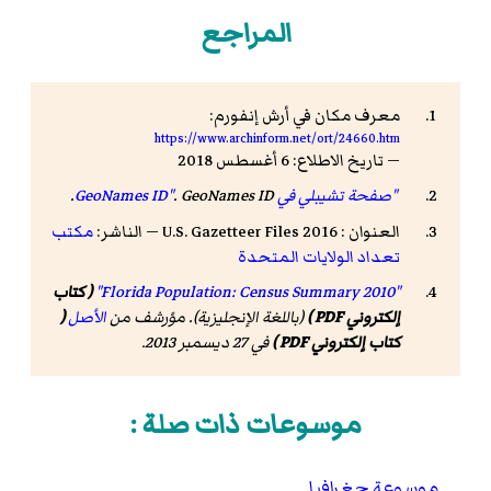
المراجع
معرف مكان في أرش إنفورم:
https://www.archinform.net/ort/24660.htm
— تاريخ الاطلاع: 6 أغسطس 2018
"صفحة تشيبلي في GeoNames ID"
GeoNames ID
.
.
العنوان : 2016 U.S. Gazetteer Files — الناشر:
مكتب
تعداد الولايات المتحدة
"Florida Population: Census Summary 2010"
( كتاب
إلكتروني PDF )
(باللغة الإنجليزية). مؤرشف من
الأصل
(
كتاب إلكتروني PDF )
في 27 ديسمبر 2013.
موسوعات ذات صلة :
موسوعة جغرافيا