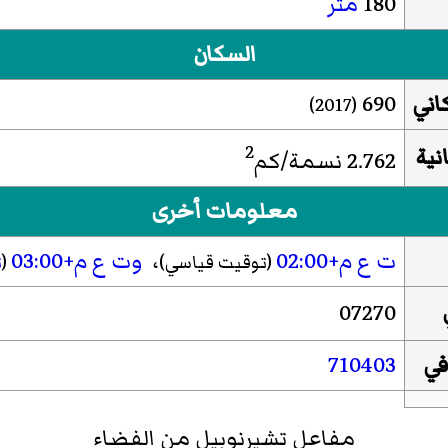
180
متر
السكان
اني
690
(2017)
2
نية
2.762 نسمة/كم
معلومات أخرى
ت ع م+02:00
،
وت ع م+03:00
(توقيت قياسي)
(
ت
07270
في
710403
مفاعل تشيرنوبيل من الفضاء