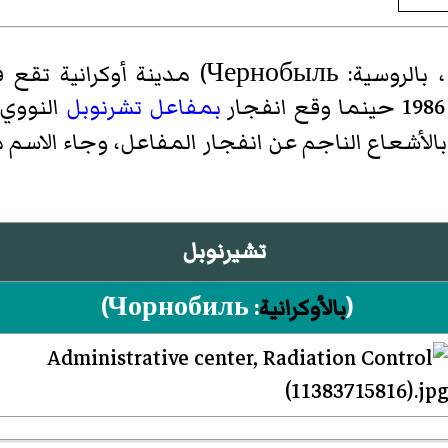
(بالأوكرانية:Чорнобиль ، بالروسية: ыль
ار
بمفاعل تشرنوبل
تشيرنوبل
(
بالأوكرانية
:
Чорнобиль
)‏