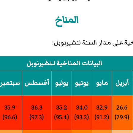
المناخ
ية على مدار السنة لتشيرنوبل:
البيانات المناخية لـتشيرنوبل
أبريل
مايو
يونيو
يوليو
أغسطس
سبتمبر
35.9
36.3
35.2
34.0
32.9
26.6
(96.6)
(97.3)
(95.4)
(93.2)
(91.2)
(79.9)