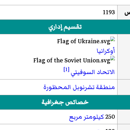
س
1193
تقسيم إداري
أوكرانيا
[1]
الاتحاد السوفيتي
منطقة تشرنوبل المحظورة
خصائص جغرافية
250
كيلومتر مربع