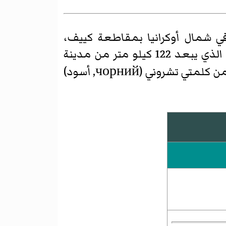
Черноб) مدينة أوكرانية تقع في شمال أوكرانيا بمقاطعة كييف،
النووي الذي يبعد 122 كيلو متر من مدينة
تشيرنوبيل التي هجرت بسبب تلوثها بالأشعاع الناجم عن انفجار المفاعل، وجاء الاسم من كلمتي تشروني (чорний, أسود)