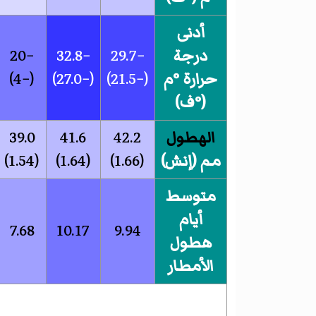
أدنى
درجة
−29.7
−32.8
−20
حرارة °م
(−21.5)
(−27.0)
(−4)
(°ف)
الهطول
42.2
41.6
39.0
مم (إنش)
(1.66)
(1.64)
(1.54)
متوسط
أيام
7.68
10.17
9.94
هطول
الأمطار