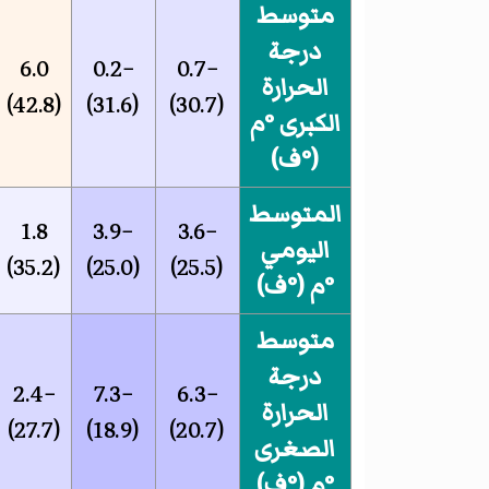
متوسط
درجة
6.0
−0.2
−0.7
الحرارة
(42.8)
(31.6)
(30.7)
الكبرى °م
(°ف)
المتوسط
1.8
−3.9
−3.6
اليومي
(35.2)
(25.0)
(25.5)
°م (°ف)
متوسط
درجة
−2.4
−7.3
−6.3
الحرارة
(27.7)
(18.9)
(20.7)
الصغرى
°م (°ف)