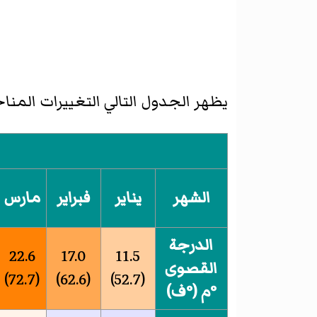
يظهر الجدول التالي التغييرات المناخ
الشهر
يناير
فبراير
مارس
الدرجة
22.6
17.0
11.5
القصوى
(72.7)
(62.6)
(52.7)
°م (°ف)