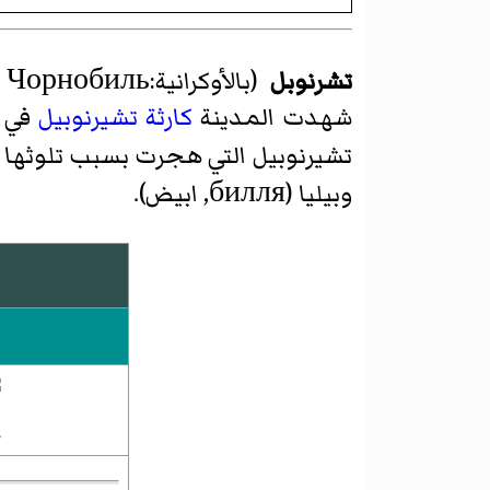
تشرنوبل
شهدت المدينة
كارثة تشيرنوبيل
في 1986 حينما وقع انفج
وبيليا (билля, ابيض).