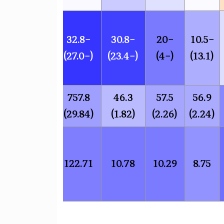
−32.8
−30.8
−20
−10.5
(−27.0)
(−23.4)
(−4)
(13.1)
757.8
46.3
57.5
56.9
(29.84)
(1.82)
(2.26)
(2.24)
122.71
10.78
10.29
8.75