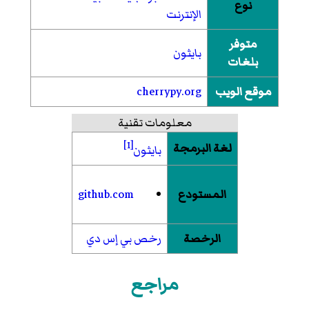
نوع
الإنترنت
متوفر
بايثون
بلغات
موقع الويب
cherrypy.org
معلومات تقنية
[1]
لغة البرمجة
بايثون
المستودع
github.com
الرخصة
رخص بي إس دي
مراجع