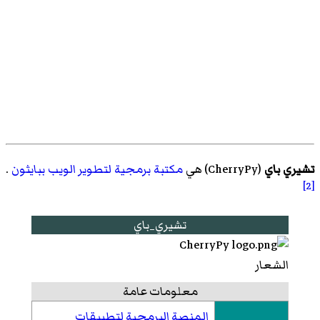
تشيري باي
(
CherryPy
)‏ هي
مكتبة برمجية
لتطوير الويب
ببايثون
.
[2]
تشيري_باي
الشعار
معلومات عامة
المنصة البرمجية لتطبيقات