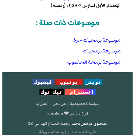
الإصدار الأول (مارس 2007) ، (
ردمك
)
موسوعات ذات صلة :
موسوعة برمجيات حرة
موسوعة برمجيات
موسوعة برمجة الحاسوب
تويتر
يوتيوب
فيسبوك
انستقرام
تيك توك
سياسة الخصوصية
|
من نحن
|
إتصل بنا
تبرع و دعم ❤️ donation
المحتوى مرخص تحت
رخصة المشاع الإبداعي 3.0
شروط الإستخدام
|
إخلاء المسؤولية