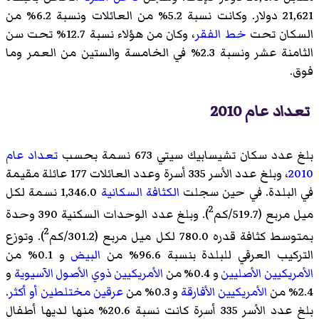
21,621 دولار. وكانت نسبة 5.2% من العائلات ونسبة 6.2% من
السكان تحت
خط الفقر
، وكان من هؤلاء نسبة 12.7% تحت سن
الثامنة عشر ونسبة 2.3% في الخامسة والستين من العمر وما
فوق.
تعداد عام 2010
بلغ عدد سكان تشيسابيك سيتي 673 نسمة بحسب
تعداد عام
2010
، وبلغ عدد الأسر 335 أسرة وعدد العائلات 177 عائلة مقيمة
في البلدة. في حين سجلت
الكثافة السكانية
1,346.0 نسمة لكل
2
ميل مربع (519.7/كم
). وبلغ عدد الوحدات السكنية 390 وحدة
2
بمتوسط كثافة قدره 780.0 لكل ميل مربع (301.2/كم
). وتوزع
التركيب العرقي للبلدة بنسبة 96.6% من
البيض
و 0.1% من
الأمريكيين الأصليين
و 0.4% من
الأمريكيين ذوي الأصول الآسيوية
و
2.4% من
الأمريكيين الأفارقة
و 0.3% من
عرقين مختلطين أو أكثر
.
بلغ عدد الأسر 335 أسرة كانت نسبة 20.6% منها لديها أطفال