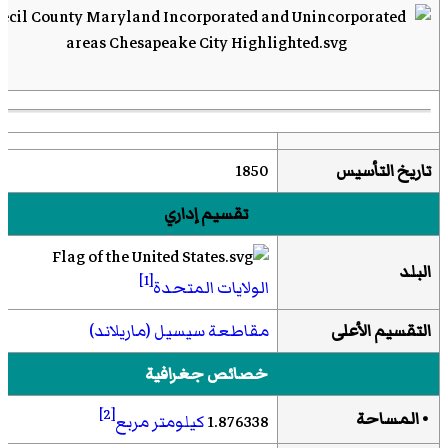
تاريخ التأسيس
1850
تقسيم إداري
البلد
[1]
الولايات المتحدة
التقسيم الأعلى
مقاطعة سيسيل (ماريلاند)
خصائص جغرافية
[2]
• المساحة
1.876338
كيلومتر مربع