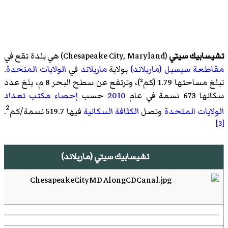
تشيسابيك سيتي
(
Chesapeake City, Maryland
)‏ هي بلدة تقع في
مقاطعة سيسيل (ماريلاند)
بولاية
ماريلاند
في
الولايات المتحدة
.
تبلغ مساحتها 1.79 (كم²)، وترتفع عن سطح البحر 8 م، بلغ عدد
سكانها 673 نسمة في عام
2010
حسب
إحصاء
مكتب تعداد
2
الولايات المتحدة
وتصل
الكثافة السكانية
فيها 519.7 نسمة/كم
.
[3]
تشيسابيك سيتي (ماريلاند)