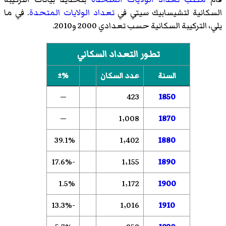
السكانية لتشيسابيك سيتي في
تعداد الولايات المتحدة
. في ما
يلي، التركيبة السكانية حسب تعدادي 2000 و2010.
تطور التعداد السكاني
السنة
عدد السكان
%±
—
423
1850
—
1٬008
1870
39.1%
1٬402
1880
-17.6%
1٬155
1890
1.5%
1٬172
1900
-13.3%
1٬016
1910