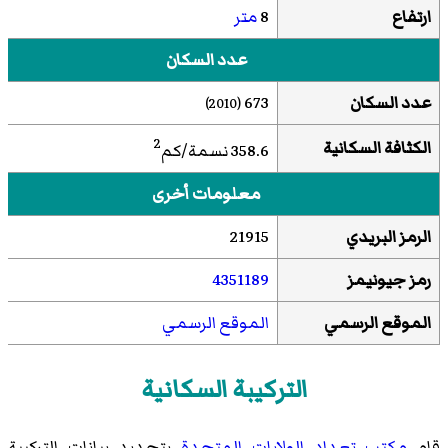
ارتفاع
8
متر
عدد السكان
عدد السكان
673
(2010)
2
الكثافة السكانية
358.6 نسمة/كم
معلومات أخرى
الرمز البريدي
21915
رمز جيونيمز
4351189
الموقع الرسمي
الموقع الرسمي
التركيبة السكانية
قام
مكتب تعداد الولايات المتحدة
بتحديد بيانات التركيبة