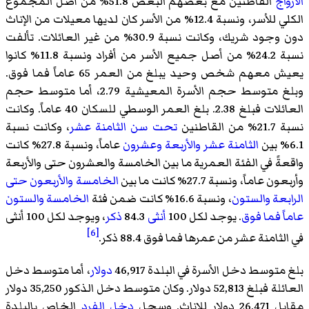
الأزواج
القاطنين مع بعضهم البعض 51.8% من أصل المجموع
الكلي للأسر، ونسبة 12.4% من الأسر كان لديها معيلات من الإناث
دون وجود شريك، وكانت نسبة 30.9% من غير العائلات. تألفت
نسبة 24.2% من أصل جميع الأسر من أفراد ونسبة 11.8% كانوا
يعيش معهم شخص وحيد يبلغ من العمر 65 عاماً فما فوق.
وبلغ متوسط حجم الأسرة المعيشية 2.79، أما متوسط حجم
العائلات فبلغ 2.38. بلغ العمر الوسطي للسكان 40 عاماً. وكانت
نسبة 21.7% من القاطنين
تحت سن الثامنة عشر
، وكانت نسبة
6.1% بين
الثامنة عشر والأربعة وعشرون
عاماً، ونسبة 27.8% كانت
واقعةً في الفئة العمرية ما بين الخامسة والعشرون حتى والأربعة
وأربعون عاماً، ونسبة 27.7% كانت ما بين
الخامسة والأربعون حتى
الرابعة والستون
، ونسبة 16.6% كانت ضمن فئة
الخامسة والستون
عاماً فما فوق
. يوجد لكل 100
أنثى
84.3
ذكر
، ويوجد لكل 100 أنثى
[6]
في الثامنة عشر من عمرها فما فوق 88.4 ذكر.
بلغ متوسط دخل الأسرة في البلدة 46,917
دولار
، أما متوسط دخل
العائلة فبلغ 52,813 دولار. وكان متوسط دخل الذكور 35,250 دولار
مقابل 26,471 دولار للإناث. وسجل
دخل الفرد
الخاص بالبلدة