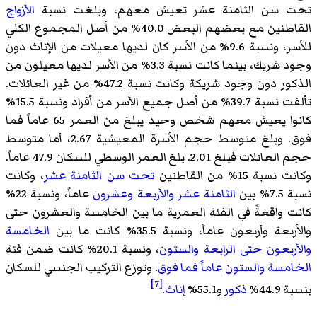
تحت سن الثامنة عشر تعيش معهم، وبلغت نسبة
الأزواج
القاطنين مع بعضهم البعض 40.0% من أصل المجموع الكلي
للأسر، ونسبة 9.6% من الأسر كان لديها معيلات من الإناث دون
وجود شريك، بينما كانت نسبة 3.3% من الأسر لديها معيلون من
الذكور دون وجود شريكة وكانت نسبة 47.2% من غير العائلات.
تألفت نسبة 39.7% من أصل جميع الأسر من أفراد ونسبة 15.5%
كانوا يعيش معهم شخص وحيد يبلغ من العمر 65 عاماً فما
فوق. وبلغ متوسط حجم الأسرة المعيشية 2.67، أما متوسط
حجم العائلات فبلغ 2.01. بلغ العمر الوسطي للسكان 47.9 عاماً.
وكانت نسبة 15% من القاطنين
تحت سن الثامنة عشر
، وكانت
نسبة 7.5% بين
الثامنة عشر والأربعة وعشرون
عاماً، ونسبة 22%
كانت واقعةً في الفئة العمرية ما بين الخامسة والعشرون حتى
والأربعة وأربعون عاماً، ونسبة 35.5% كانت ما بين
الخامسة
والأربعون حتى الرابعة والستون
، ونسبة 20.1% كانت ضمن فئة
الخامسة والستون عاماً فما فوق
. وتوزع التركيب الجنسي للسكان
[7]
بنسبة 44.9%
ذكور
و55.1%
إناث
.