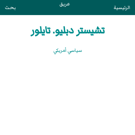
عريق
الرئيسية
بحث
تشيستر دبليو. تايلور
سياسي أمريكي