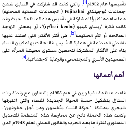
[1]
تأسيسها عام 1952م
، والتي كانت قد شاركت في السابق ضمن
جماعات فوجينكاي Fujinakai ( الجماعات النسائية المحلية)
مما ساعدها كثيراً للمشاركة في تأسيس هذه المنظمة. حيث وقد
كانت فكرة "ريساي كينبو (ryōsai kenbo)"، أي بمعنى الزوجة
[2]
الصالحة أو الأم الحكيمة
، هي أكثر الأفكار التي استند عليها
ناشطي المنظمة في عملية التأسيس. فالتحقت بها ملايين النساء
بناء على الأفكار المشتركة لتحسين مستوى معيشة المرأة، على
[3]
الصعيدين الأسري والمجتمعي، والرعاية الاجتماعية.
أهم أعمالها
قامت منظمة تشيفورين في عام 1955م بالتعاون مع رابطة ربات
المنازل بتشكيل حملة الحياة الجديدة للنساء والتي اعتبرتها
شيجري ياماتاكا "حركة النساء بأنفسهن ومن أجل حقوقهن".
وكانت هذه الحملة ناتج عن معارضة هذه المنظمة للتعديل
الدستوري لفترة ما بعد الحرب والقانون المدني لعام 1948م الذي