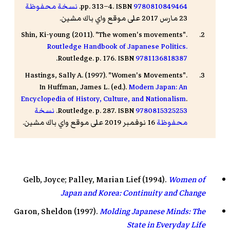
9780810849464
ISBN
pp. 313–4.
.
نسخة محفوظة
23 مارس 2017 على موقع واي باك مشين.
Shin, Ki-young (2011). "The women's movements".
Routledge Handbook of Japanese Politics.
.
Routledge. p. 176.
ISBN
9781136818387
Hastings, Sally A. (1997). "Women's Movements".
In
Huffman, James
L. (ed.).
Modern Japan: An
Encyclopedia of History, Culture, and Nationalism
.
9780815325253
ISBN
Routledge. p. 287.
.
نسخة
محفوظة
16 نوفمبر 2019 على موقع واي باك مشين.
Gelb, Joyce; Palley, Marian Lief (1994).
Women of
Japan and Korea: Continuity and Change
Garon, Sheldon (1997).
Molding Japanese Minds: The
State in Everyday Life