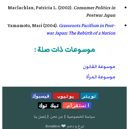
Maclachlan, Patricia L. (2002).
Consumer Politics in
Postwar Japan
Yamamoto, Mari (2004).
Grassroots Pacifism in Post-
war Japan: The Rebirth of a Nation
موسوعات ذات صلة :
موسوعة القانون
موسوعة المرأة
تويتر
يوتيوب
فيسبوك
انستقرام
تيك توك
سياسة الخصوصية
|
من نحن
|
إتصل بنا
تبرع و دعم ❤️ donation