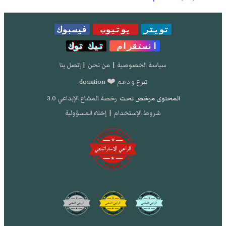
تويتر
يوتيوب
فيسبوك
انستقرام
تيك توك
سياسة الخصوصية
|
من نحن
|
إتصل بنا
تبرع و دعم ❤️ donation
المحتوى مرخص تحت
رخصة المشاع الإبداعي 3.0
شروط الإستخدام
|
إخلاء المسؤولية