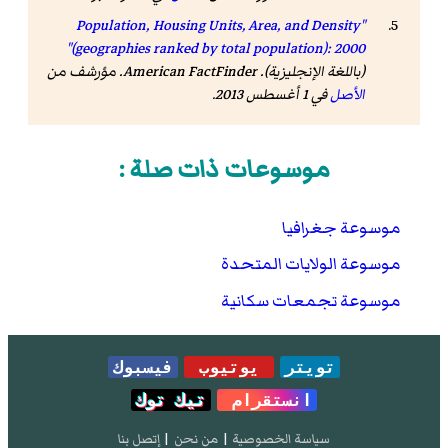
"Population, Housing Units, Area, and Density
(geographies ranked by total population): 2000"
(باللغة الإنجليزية). American FactFinder. مؤرشف من
الأصل
في 1 أغسطس 2013.
موسوعات ذات صلة :
موسوعة جغرافيا
موسوعة الولايات المتحدة
موسوعة تجمعات سكانية
تويتر
يوتيوب
فيسبوك
انستقرام
تيك توك
سياسة الخصوصية
|
من نحن
|
إتصل بنا