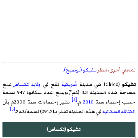
لمعانٍ أخرى، انظر
تشيكو (توضيح)
.
تشيكو
(
Chico
)‏ هي مدينة
أمريكية
تقع في
ولاية تكساس
.تبلغ
مساحة هذه المدينة 3.3 (كم²)،ويبلغ عدد سكانها 947 نسمة
[4]
حسب إحصاء سنة
2010
م.
تشير إحصاءات سنة 2000م بأن
[5]
الكثافة السكانية
في هذه المدينة تقدر بـ(291.2) نسمة/كم2.
تشيكو (تكساس)