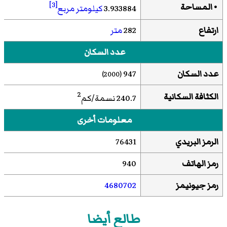
[3]
• المساحة
3.933884
كيلومتر مربع
ارتفاع
282
متر
عدد السكان
عدد السكان
947
(2000)
2
الكثافة السكانية
240.7 نسمة/كم
معلومات أخرى
الرمز البريدي
76431
رمز الهاتف
940
رمز جيونيمز
4680702
طالع أيضا