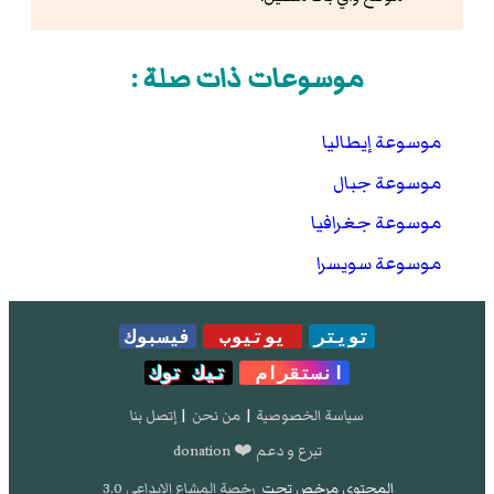
موسوعات ذات صلة :
موسوعة إيطاليا
موسوعة جبال
موسوعة جغرافيا
موسوعة سويسرا
تويتر
يوتيوب
فيسبوك
انستقرام
تيك توك
سياسة الخصوصية
|
من نحن
|
إتصل بنا
تبرع و دعم ❤️ donation
المحتوى مرخص تحت
رخصة المشاع الإبداعي 3.0