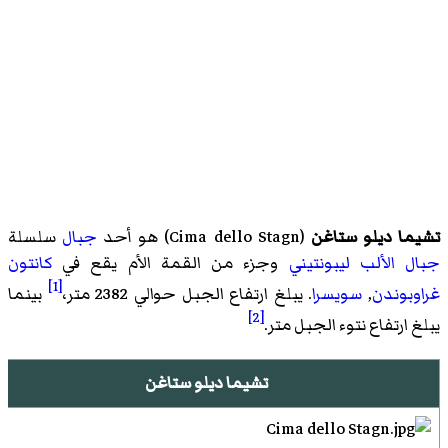
تشيما ديلو ستاغن
(
Cima dello Stagn
)‏ هو أحد
جبال
سلسلة
جبال الألب ليبونتيني
وجزء من القمة الأم يقع في
كانتون
[1]
غراوبوندن
,
سويسرا
. يبلغ ارتفاع الجبل حوالي 2382 متر،
بينما
[2]
يبلغ ارتفاع نتوء الجبل متر.
تشيما ديلو ستاغن