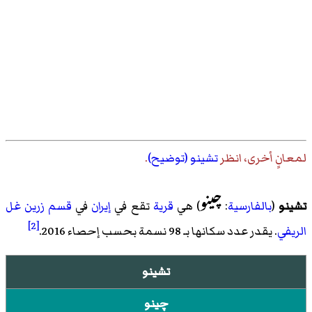
لمعانٍ أخرى، انظر
تشينو (توضيح)
.
چینو
تشینو
(
بالفارسية
:
) هي
قرية
تقع في
إيران
في
قسم زرین غل
[2]
الریفي
. يقدر عدد سكانها بـ 98 نسمة بحسب
إحصاء 2016
.
تشينو
چينو