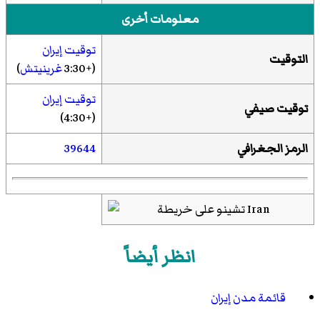
معلومات أخرى
توقيت إيران
التوقيت
(+3:30
غرينيتش
)
توقيت إيران
توقيت صيفي
(+4:30)
الرمز الجغرافي
39644
انظر أيضاً
قائمة مدن إيران