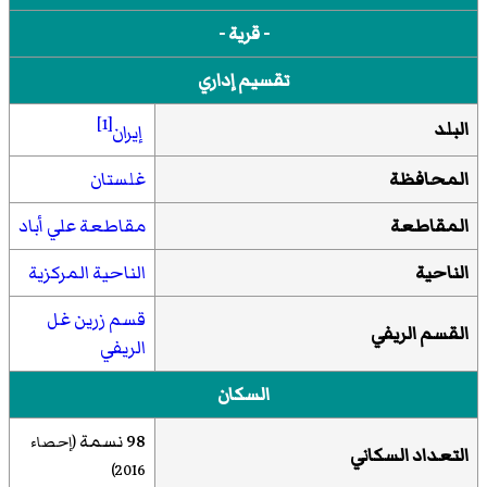
- قرية -
تقسيم إداري
[1]
البلد
إيران
المحافظة
غلستان
المقاطعة
مقاطعة علي أباد
الناحية
الناحية المركزية
قسم زرین غل
القسم الريفي
الریفي
السكان
98 نسمة
(إحصاء
التعداد السكاني
)
2016