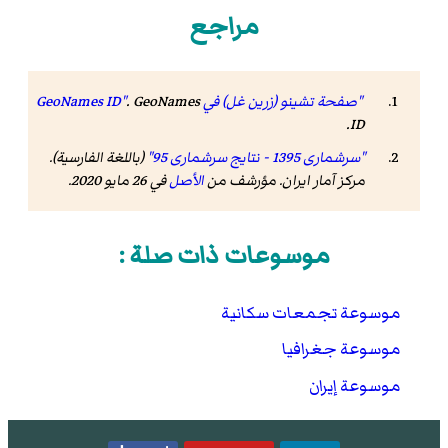
مراجع
"صفحة تشينو (زرين غل) في GeoNames ID"
GeoNames
.
.
ID
"سرشماری 1395 - نتایج سرشماری 95"
(باللغة الفارسية).
مرکز آمار ایران. مؤرشف من
الأصل
في 26 مايو 2020
.
موسوعات ذات صلة :
موسوعة تجمعات سكانية
موسوعة جغرافيا
موسوعة إيران