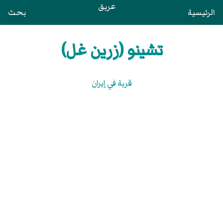
عريق
الرئيسية
بحث
تشينو (زرين غل)
قرية في إيران