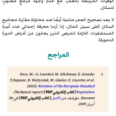
الوفيات المرتبطة بالعمر، مع عدم وجود مرجعٍ مطلوبٍ
للسكان.
لا يعد تصحيح العمر مناسبًا أيضًا عند محاولة مقارنة مجاميع
السكان (على سبيل المثال، إذا أردنا معرفة إجمالي عدد أَسِرة
المستشفيات اللازمة للمرضى الذين يعانون من أمراض الدورة
الدموية).
المراجع
Pace, M.; G. Lanzieri; M. Glickman; E. Grande;
T.Zupanic; B. Wojtyniak; M. Gissler; E. Cayotte; et al.
(2013).
Revision of the European Standard
Population
( كتاب إلكتروني PDF )
(Technical report).
Eurostat. مؤرشف من
الأصل
( كتاب إلكتروني PDF )
في 30
أبريل 2019.