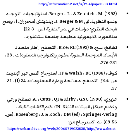
http://InformationR.net/ir/12-4/paper330.html
Berger ، J. ، & Zelditch ، M. (1993). استراتيجيات التوجيه
ونمو النظرية. في J. Berger & M. زيلديتش (محرران. ) ،
برامج
البحث النظري: دراسات في نمو النظرية
(ص. 3-22).
ستانفورد، كاليفورنيا: مطبعة جامعة ستانفورد.
تشانغ، سج. & Rice، RE (1993). التصفح: إطار متعدد
الأبعاد.
المراجعة السنوية لعلوم وتكنولوجيا المعلومات
. 28 ،
231-276.
كوف، JF & Walsh ، BC (1988). استرجاع النص عبر الإنترنت
من خلال التصفح. معالجة وإدارة المعلومات، 24 (1) ، 31-
37.
عزيزي، A. ، Cutts ، QI & Kirby ، GNC (1990). تصفح ورعي
وقضم هياكل البيانات الثابتة. IN:
نظم الكائنات الثابتة
،
Rosenberg ، J. & Koch ، DM (ed) ، Springer-Verlag. (ص.
56-69). تم الاسترجاع من:
https://web.archive.org/web/20060719022838/http://www.dcs.st-