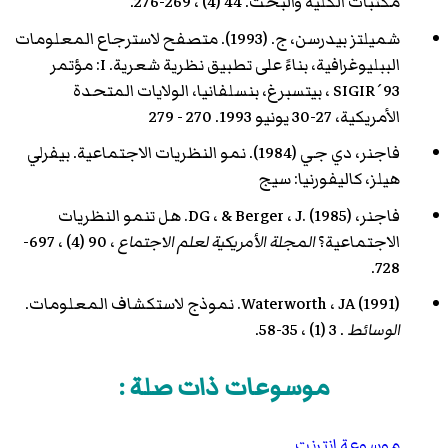
مكتبات الكلية والبحث. 44 (4) ، 269-276.
شميلتز بيدرسن، ج. (1993). متصفح لاسترجاع المعلومات
الببليوغرافية، بناءً على تطبيق نظرية شعرية. I: مؤتمر
SIGIR´93 ، بيتسبرغ، بنسلفانيا، الولايات المتحدة
الأمريكية، 27-30 يونيو 1993. 270 - 279
فاجنر، دي جي (1984). نمو النظريات الاجتماعية. بيفرلي
هيلز، كاليفورنيا: سيج
فاجنر، DG ، & Berger ، J. (1985). هل تنمو النظريات
الاجتماعية؟
المجلة الأمريكية لعلم الاجتماع
، 90 (4) ، 697-
728.
Waterworth ، JA (1991). نموذج لاستكشاف المعلومات.
الوسائط
. 3 (1) ، 35-58.
موسوعات ذات صلة :
موسوعة إنترنت