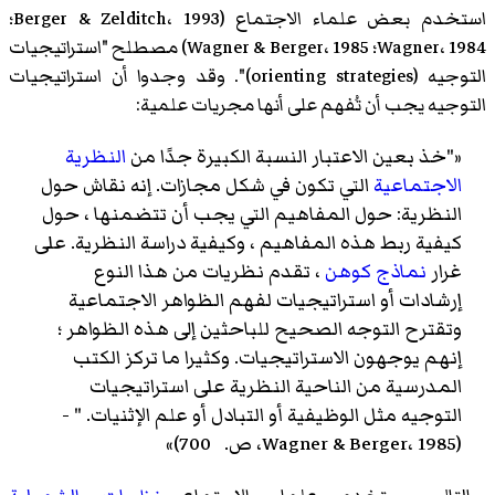
استخدم بعض علماء الاجتماع (Berger & Zelditch، 1993؛
Wagner، 1984؛ Wagner & Berger، 1985) مصطلح "استراتيجيات
التوجيه (orienting strategies)". وقد وجدوا أن استراتيجيات
التوجيه يجب أن تُفهم على أنها مجريات علمية:
«"خذ بعين الاعتبار النسبة الكبيرة جدًا من
النظرية
الاجتماعية
التي تكون في شكل مجازات. إنه نقاش حول
النظرية: حول المفاهيم التي يجب أن تتضمنها ، حول
كيفية ربط هذه المفاهيم ، وكيفية دراسة النظرية. على
غرار
نماذج كوهن
، تقدم نظريات من هذا النوع
إرشادات أو استراتيجيات لفهم الظواهر الاجتماعية
وتقترح التوجه الصحيح للباحثين إلى هذه الظواهر ؛
إنهم يوجهون الاستراتيجيات. وكثيرا ما تركز الكتب
المدرسية من الناحية النظرية على استراتيجيات
التوجيه مثل الوظيفية أو التبادل أو علم الإثنيات. " -
(Wagner & Berger، 1985، ص. 700)»