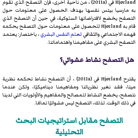
Hjørland في (2011a) ، من ناحية أخرى، فإن التصفح الذي تقوم
به مارسيا بيتس نفسها بهدف الحصول على معلومات حول
التصفح يخضع لافتراضاتها السلوكية، في حين أن التصفح الذي
قام به Hjørland للحصول على معلومات حول التصفح يحكمه
فهمه الاجتماعي والثقافي
لعلم النفس البشري
، باختصار: يعتمد
التصفح البشري على مفاهيمنا واهتماماتنا.
هل التصفح نشاط عشوائي؟
يقترح Hjørland في (2011a) ، أن التصفح نشاط تحكمه نظرية
ميتا، فقد نغير نظرياتنا ومفاهيمنا ديناميكيًا، ولكن عندما
نتصفح، يخضع النشاط للمصالح والمفاهيم والأولويات التي لدينا
في ذلك الوقت. لذلك، التصفح ليس عشوائيًا تمامًا.
التصفح مقابل استراتيجيات البحث
التحليلية