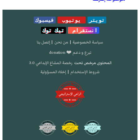
تويتر
يوتيوب
فيسبوك
انستقرام
تيك توك
سياسة الخصوصية
|
من نحن
|
إتصل بنا
تبرع و دعم ❤️ donation
المحتوى مرخص تحت
رخصة المشاع الإبداعي 3.0
شروط الإستخدام
|
إخلاء المسؤولية