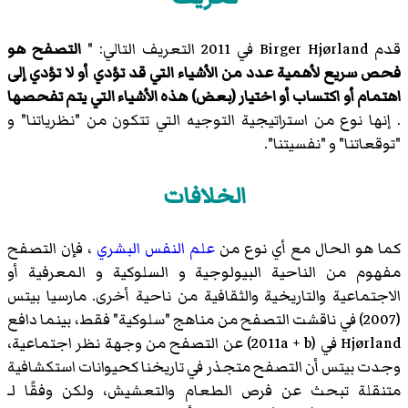
قدم Birger Hjørland في 2011 التعريف التالي: "
التصفح هو
فحص سريع لأهمية عدد من الأشياء التي قد تؤدي أو لا تؤدي إلى
اهتمام أو اكتساب أو اختيار (بعض) هذه الأشياء التي يتم تفحصها
. إنها نوع من استراتيجية التوجيه التي تتكون من "نظرياتنا" و
"توقعاتنا" و "نفسيتنا".
الخلافات
كما هو الحال مع أي نوع من
علم النفس البشري
، فإن التصفح
مفهوم من الناحية البيولوجية و السلوكية و المعرفية أو
الاجتماعية والتاريخية والثقافية من ناحية أخرى. مارسيا بيتس
(2007) في ناقشت التصفح من مناهج "سلوكية" فقط، بينما دافع
Hjørland في (2011a + b) عن التصفح من وجهة نظر اجتماعية،
وجدت بيتس أن التصفح متجذر في تاريخنا كحيوانات استكشافية
متنقلة تبحث عن فرص الطعام والتعشيش، ولكن وفقًا لـ