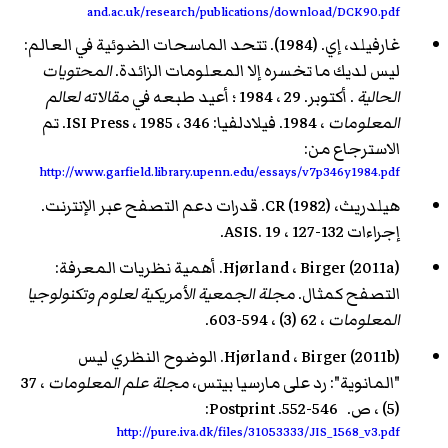
and.ac.uk/research/publications/download/DCK90.pdf
غارفيلد، إي. (1984). تتحد الماسحات الضوئية في العالم:
ليس لديك ما تخسره إلا المعلومات الزائدة.
المحتويات
الحالية
. أكتوبر. 29 ، 1984 ؛ أعيد طبعه في
مقالاته لعالم
المعلومات
، 1984. فيلادلفيا: ISI Press ، 1985 ، 346. تم
الاسترجاع من:
http://www.garfield.library.upenn.edu/essays/v7p346y1984.pdf
هيلدريث، CR (1982). قدرات دعم التصفح عبر الإنترنت.
إجراءات ASIS. 19 ، 127-132.
Hjørland ، Birger (2011a). أهمية نظريات المعرفة:
التصفح كمثال.
مجلة الجمعية الأمريكية لعلوم وتكنولوجيا
المعلومات
، 62 (3) ، 594-603.
Hjørland ، Birger (2011b). الوضوح النظري ليس
"المانوية": رد على مارسيا بيتس،
مجلة علم المعلومات
، 37
(5) ، ص. 546-552. Postprint:
http://pure.iva.dk/files/31053333/JIS_1568_v3.pdf