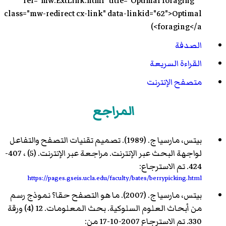
" rel="mw:ExtLink.html" title="Optimal foraging"
class="mw-redirect cx-link" data-linkid="62">Optimal
foraging</a>)
الصدفة
القراءة السريعة
متصفح الإنترنت
المراجع
بيتس، مارسيا ج. (1989). تصميم تقنيات التصفح والتفاعل
لواجهة البحث عبر الإنترنت. مراجعة عبر الإنترنت. (5) ، 407-
424. تم الاسترجاع:
https://pages.gseis.ucla.edu/faculty/bates/berrypicking.html
بيتس، مارسيا ج. (2007). ما هو التصفح حقا؟ نموذج رسم
من أبحاث العلوم السلوكية. بحث المعلومات. 12 (4) ورقة
330. تم الاسترجاع 2007-10-17 من: