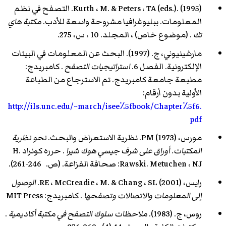
Kurth ، M. & Peters ، TA (eds.). (1995). التصفح في نظم
المعلومات. ببليوغرافيا مشروحة واسعة للأدب.
مكتبة هاي
تك
. (موضوع خاص) ، المجلد. 10 ، س، 275.
مارشينيوني، ج. (1997). البحث عن المعلومات في البيئات
الإلكترونية. الفصل 6.
استراتيجيات التصفح
. كامبريدج:
مطبعة جامعة كامبريدج. تم الاسترجاع من الطباعة
الأولية بدون أرقام:
http://ils.unc.edu/~march/isee٪5fbook/Chapter٪5f6.
pdf
مورس، PM (1973). نظرية الاستعراض والبحث.
نحو نظرية
المكتبات.
أوراق على شرف جيسي هوك شيرا
. حرره كونراد H.
Rawski. Metuchen ، NJ: صحافة الفزاعة. (ص. 246-261).
رايس، RE ، McCreadie ، M. & Chang ، SL (2001).
الوصول
إلى المعلومات والاتصالات وتصفحها
. كامبريدج: MIT Press
روس، ج. (1983).
ملاحظات سلوك التصفح في مكتبة أكاديمية
.