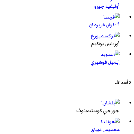
أوليفيه جيرو
أنطوان غريزمان
أوريليان يواكيم
إيميل فوشبري
3 أهداف
جورجي كوستادينوف
ممفيس ديباي