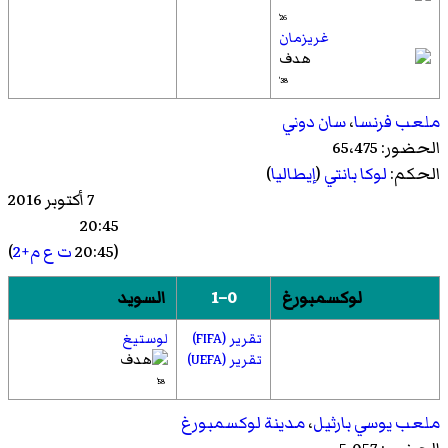
26'
غريزمان
38'
ملعب فرنسا
،
سان دوني
الحضور: 65،475
الحكم:
لوكا بانتي
(
إيطاليا
)
7 أكتوبر 2016
20:45
(20:45
ت ع م+2
)
لوكسمبورغ
0–1
السويد
تقرير (FIFA)
لوستيغ
تقرير (UEFA)
58'
ملعب يوسي بارثيل
،
مدينة لوكسمبورغ