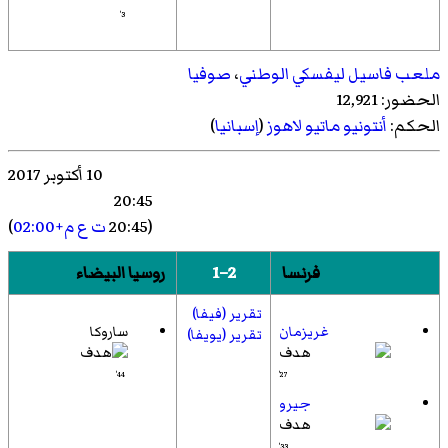
3'
ملعب فاسيل ليفسكي الوطني
،
صوفيا
الحضور: 12,921
الحكم:
أنتونيو ماتيو لاهوز
(
إسبانيا
)
10 أكتوبر 2017
20:45
(20:45
ت ع م+02:00
)
فرنسا
2–1
روسيا البيضاء
تقرير (فيفا)
غريزمان
ساروكا
تقرير (يويفا)
44'
27'
جيرو
33'