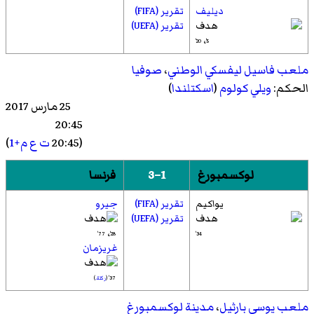
ديليف
تقرير (FIFA)
تقرير (UEFA)
،
20'
5'
ملعب فاسيل ليفسكي الوطني
،
صوفيا
الحكم:
ويلي كولوم
(
اسكتلندا
)
25 مارس 2017
20:45
(20:45
ت ع م+1
)
لوكسمبورغ
1–3
فرنسا
يواكيم
تقرير (FIFA)
جيرو
تقرير (UEFA)
،
77'
28'
34'
غريزمان
37' (
ركلة.
)
ملعب يوسي بارثيل
،
مدينة لوكسمبورغ