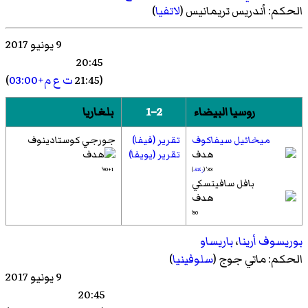
الحكم:
أندريس تريمانيس
(
لاتفيا
)
9 يونيو 2017
20:45
(21:45
ت ع م+03:00
)
روسيا البيضاء
2–1
بلغاريا
ميخائيل سيفاكوف
تقرير (فيفا)
جورجي كوستادينوف
تقرير (يويفا)
33' (
ركلة.
)
90+1'
بافل سافيتسكي
80'
بوريسوف أرينا
،
باريساو
الحكم:
ماتي جوج
(
سلوفينيا
)
9 يونيو 2017
20:45