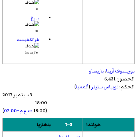
24'
بيرغ
37'
غرانكفيست
84' (ركلة جزاء)
بوريسوف أرينا
،
باريساو
الحضور: 6,431
الحكم:
توبياس ستيلر
(
ألمانيا
)
3 سبتمبر 2017
18:00
(18:00
ت ع م+02:00
)
هولندا
3–1
بلغاريا