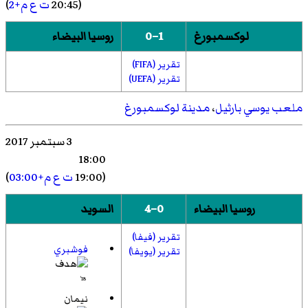
(20:45
ت ع م+2
)
لوكسمبورغ
1–0
روسيا البيضاء
تقرير (FIFA)
تقرير (UEFA)
ملعب يوسي بارثيل
،
مدينة لوكسمبورغ
3 سبتمبر 2017
18:00
(19:00
ت ع م+03:00
)
روسيا البيضاء
0–4
السويد
تقرير (فيفا)
فوشبري
تقرير (يويفا)
18'
نيمان