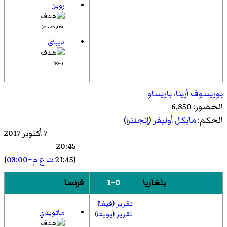
روبن
84' (ركلة جزاء)
ديباي
90+3'
بوريسوف أرينا
،
باريساو
الحضور: 6,850
الحكم:
مايكل أوليفر
(
إنجلترا
)
7 أكتوبر 2017
20:45
(21:45
ت ع م+03:00
)
بلغاريا
0–1
فرنسا
تقرير (فيفا)
ماتويدي
تقرير (يويفا)