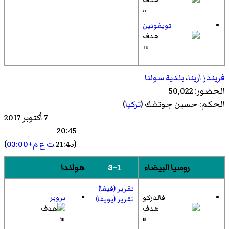
60'
تويفونين
76'
فريندز أرينا
،
بلدية سولنا
الحضور: 50,022
الحكم:
حسين جوتشك
(
تركيا
)
7 أكتوبر 2017
20:45
(21:45
ت ع م+03:00
)
روسيا البيضاء
1–3
هولندا
تقرير (فيفا)
فالدزكو
بروبر
تقرير (يويفا)
25'
55'