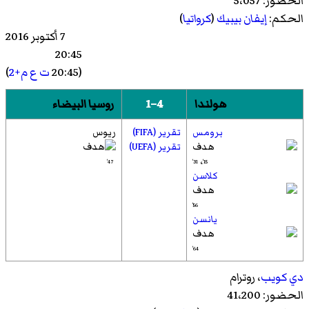
الحضور: 5،057
الحكم:
إيفان بيبيك
(
كرواتيا
)
7 أكتوبر 2016
20:45
(20:45
ت ع م+2
)
هولندا
4–1
روسيا البيضاء
برومس
تقرير (FIFA)
ريوس
تقرير (UEFA)
،
47'
31'
15'
كلاسن
56'
يانسن
64'
دي كويب
،
روترام
الحضور: 41،200