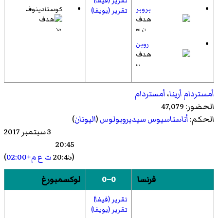
تقرير (فيفا)
بروبر
كوستادينوف
تقرير (يويفا)
،
69'
80'
7'
روبن
67'
أمستردام أرينا
،
أمستردام
الحضور: 47,079
الحكم:
أناستاسيوس سيديروبولوس
(
اليونان
)
3 سبتمبر 2017
20:45
(20:45
ت ع م+02:00
)
فرنسا
0–0
لوكسمبورغ
تقرير (فيفا)
تقرير (يويفا)