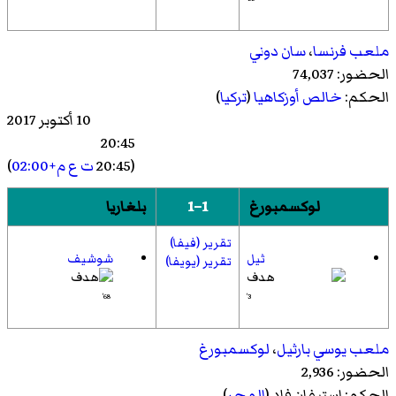
ملعب فرنسا
،
سان دوني
الحضور: 74,037
الحكم:
خالص أوزكاهيا
(
تركيا
)
10 أكتوبر 2017
20:45
(20:45
ت ع م+02:00
)
لوكسمبورغ
1–1
بلغاريا
تقرير (فيفا)
ثيل
شوشيف
تقرير (يويفا)
68'
3'
ملعب يوسي بارثيل
،
لوكسمبورغ
الحضور: 2,936
الحكم:
استيفان فاد
(
المجر
)