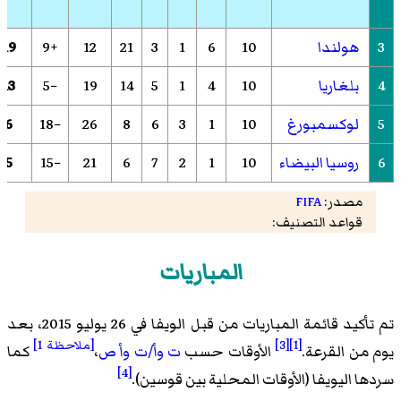
3
هولندا
10
6
1
3
21
12
+9
19
4
بلغاريا
10
4
1
5
14
19
−5
13
5
لوكسمبورغ
10
1
3
6
8
26
−18
6
6
روسيا البيضاء
10
1
2
7
6
21
−15
5
مصدر:
FIFA
قواعد التصنيف:
المباريات
تم تأكيد قائمة المباريات من قبل الويفا في 26 يوليو 2015، بعد
[1]
[3]
[ملاحظة 1]
يوم من القرعة.
الأوقات حسب
ت وأ/ت وأ ص
،
كما
[4]
سردها اليويفا (الأوقات المحلية بين قوسين).