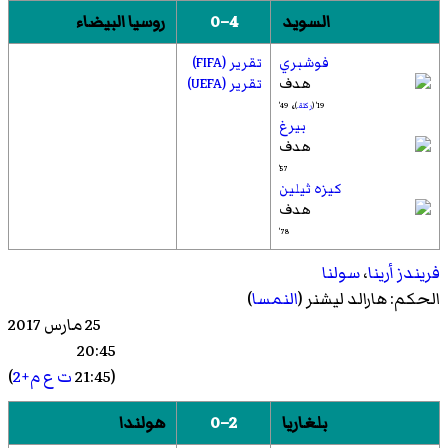
السويد
4–0
روسيا البيضاء
فوشبري
تقرير (FIFA)
تقرير (UEFA)
،
19' (
ركلة.
)
49'
بيرغ
57'
كيزه ثيلين
78'
فريندز أرينا
،
سولنا
الحكم:
هارالد ليشنر
(
النمسا
)
25 مارس 2017
20:45
(21:45
ت ع م+2
)
بلغاريا
2–0
هولندا