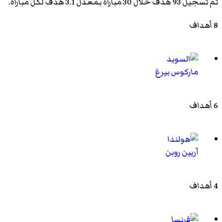
تم تسجيل 93 هدف خلال 30 مباراة بمعدل 3.1 هدف لكل مباراة.
8 أهداف
ماركوس بيرغ
6 أهداف
آريين روبن
4 أهداف