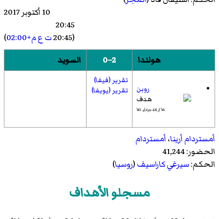
10 أكتوبر 2017
20:45
(20:45
ت ع م+02:00
)
هولندا
2–0
السويد
تقرير (فيفا)
روبن
تقرير (يويفا)
،
16' (ركلة جزاء)
40'
أمستردام أرينا
،
أمستردام
الحضور: 41,244
الحكم:
سيرغي كاراسيف
(
روسيا
)
مسجلو الأهداف