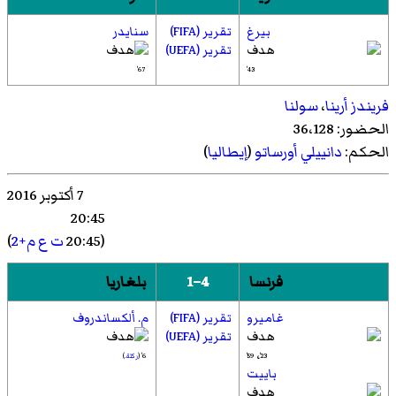
بيرغ
تقرير (FIFA)
سنايدر
تقرير (UEFA)
67'
43'
فريندز أرينا
،
سولنا
الحضور: 36،128
الحكم:
دانييلي أورساتو
(
إيطاليا
)
7 أكتوبر 2016
20:45
(20:45
ت ع م+2
)
فرنسا
4–1
بلغاريا
غاميرو
تقرير (FIFA)
م. ألكساندروف
تقرير (UEFA)
،
23'
59'
6' (
ركلة.
)
باييت