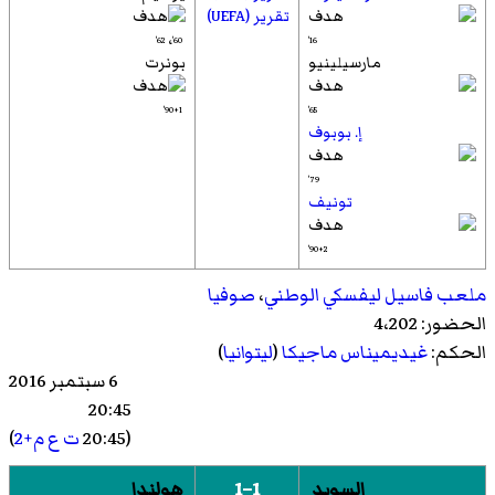
تقرير (UEFA)
،
62'
60'
16'
مارسيلينيو
بونرت
90+1'
65'
إ. بوبوف
79'
تونيف
90+2'
ملعب فاسيل ليفسكي الوطني
،
صوفيا
الحضور: 4،202
الحكم:
غيديميناس ماجيكا
(
ليتوانيا
)
6 سبتمبر 2016
20:45
(20:45
ت ع م+2
)
السويد
1–1
هولندا