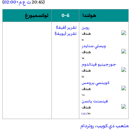
(20:45
ت ع م+02:00
)
هولندا
5–0
لوكسمبورغ
روبن
تقرير (فيفا)
تقرير (يويفا)
21'
ويسلي سنايدر
34'
جورجينيو فينالدوم
62'
كوينسي برومس
70'
فينسنت يانسن
84' (
ركلة.
)
ملعب دي كويب
،
روتردام