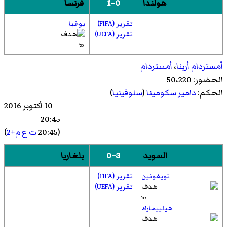
هولندا
0–1
فرنسا
تقرير (FIFA)
بوغبا
تقرير (UEFA)
30'
أمستردام أرينا
،
أمستردام
الحضور: 50،220
الحكم:
دامير سكومينا
(
سلوفينيا
)
10 أكتوبر 2016
20:45
(20:45
ت ع م+2
)
السويد
3–0
بلغاريا
تويفونين
تقرير (FIFA)
تقرير (UEFA)
39'
هيلييمارك