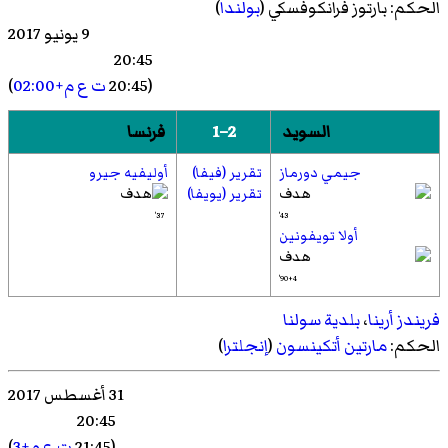
الحكم:
بارتوز فرانكوفسكي
(
بولندا
)
9 يونيو 2017
20:45
(20:45
ت ع م+02:00
)
السويد
2–1
فرنسا
جيمي دورماز
تقرير (فيفا)
أوليفيه جيرو
تقرير (يويفا)
37'
43'
أولا تويفونين
90+4'
فريندز أرينا
،
بلدية سولنا
الحكم:
مارتين أتكينسون
(
إنجلترا
)
31 أغسطس 2017
20:45
(21:45
ت ع م+3
)