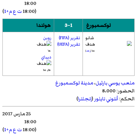
18:00
(18:00
ت ع م+1
)
لوكسمبورغ
1–3
هولندا
شانو
تقرير (FIFA)
روبن
تقرير (UEFA)
44' (
ركلة.
)
36'
ديباي
،
84'
58'
ملعب يوسي بارثيل
،
مدينة لوكسمبورغ
الحضور: 8،000
الحكم:
أنتوني تايلور
(
إنجلترا
)
25 مارس 2017
18:00
(18:00
ت ع م+1
)