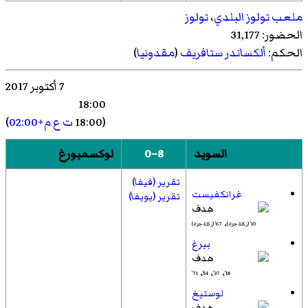
ملعب تولوز البلدي
،
تولوز
الحضور: 31,177
الحكم:
ألكساندر ستافريف
(
مقدونيا
)
7 أكتوبر 2017
18:00
(18:00
ت ع م+02:00
)
السويد
8–0
لوكسمبورغ
تقرير (فيفا)
غرانكفيست
تقرير (يويفا)
،
10' (ركلة جزاء)
67' (ركلة جزاء)
بيرغ
،
،
،
71'
54'
37'
18'
لوستيغ