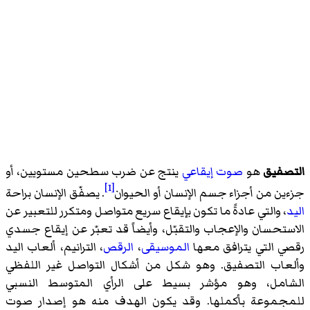
التصفيق
هو
صوت
إيقاعي
ينتج عن ضرب سطحين مستويين، أو
[1]
جزءين من أجزاء جسم الإنسان أو الحيوان
. يصفّق الإنسان براحة
اليد
، والتي عادةً ما تكون بإيقاع سريع متواصل ومتكرر للتعبير عن
الاستحسان والإعجاب والتقبّل، وأيضاً قد تعبّر عن إيقاع جسدي
رقصي التي يترافق معها
الموسيقى
،
الرقص
، الترانيم، ألعاب اليد
وألعاب التصفيق. وهو شكل من أشكال التواصل غير اللفظي
الشامل، وهو مؤشر بسيط على الرأي المتوسط النسبي
للمجموعة بأكملها. وقد يكون الهدف منه هو إصدار صوت