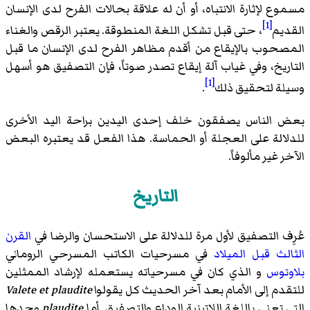
مسموع لإثارة الانتباه، أو أن له علاقة بحالات الفرح لدى الإنسان
[1]
القديم
، حتى قبل تشكل اللغة المنطوقة. يعتبر الرقص والغناء
المصحوب بالإيقاع من أقدم مظاهر الفرح لدى الإنسان ما قبل
التاريخ، وفي غياب آلة إيقاع تصدر صوتاً، فإن التصفيق هو أسهل
[1]
وسيلة لتحقيق ذلك
.
بعض الناس يصفقون خلف إحدى اليدين براحة اليد الأخرى
للدلالة على العجلة أو الحماسة. هذا الفعل قد يعتبره البعض
الآخر غير مألوفاً.
التاريخ
عُرِف التصفيق لأول مرة للدلالة على الاستحسان والرضا في
القرن
الثالث قبل الميلاد
في مسرحيات الكاتب المسرحي الروماني
بلاوتوس
و الذي كان في مسرحياته يستعمله لإرشاد الممثلين
للتقدم إلى الأمام بعد آخر الحديث كل يقولوا
Valete et plaudite
التي تعني باللغة اللاتينية الوداع والتصفيق أما
plaudite
وحدها