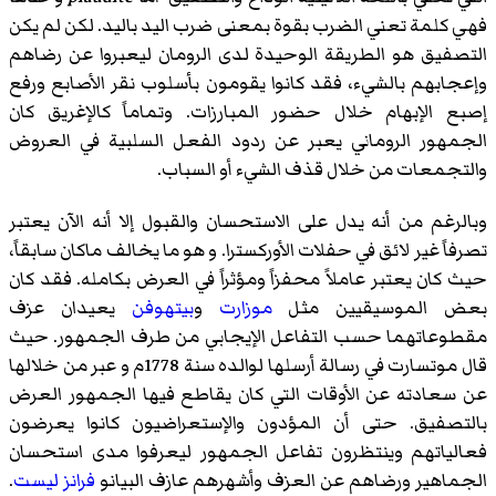
فهي كلمة تعني الضرب بقوة بمعنى ضرب اليد باليد. لكن لم يكن
التصفيق هو الطريقة الوحيدة لدى الرومان ليعبروا عن رضاهم
وإعجابهم بالشيء، فقد كانوا يقومون بأسلوب نقر الأصابع ورفع
إصبع الإبهام خلال حضور المبارزات. وتماماً كالإغريق كان
الجمهور الروماني يعبر عن ردود الفعل السلبية في العروض
والتجمعات من خلال قذف الشيء أو السباب.
وبالرغم من أنه يدل على الاستحسان والقبول إلا أنه الآن يعتبر
تصرفاً غير لائق في حفلات الأوركسترا. و هو ما يخالف ماكان سابقاً،
حيث كان يعتبر عاملاً محفزاً ومؤثراً في العرض بكامله. فقد كان
بعض الموسيقيين مثل
موزارت
و
بيتهوفن
يعيدان عزف
مقطوعاتهما حسب التفاعل الإيجابي من طرف الجمهور. حيث
قال موتسارت في رسالة أرسلها لوالده سنة 1778م و عبر من خلالها
عن سعادته عن الأوقات التي كان يقاطع فيها الجمهور العرض
بالتصفيق. حتى أن المؤدون والإستعراضيون كانوا يعرضون
فعالياتهم وينتظرون تفاعل الجمهور ليعرفوا مدى استحسان
الجماهير ورضاهم عن العزف وأشهرهم عازف البيانو
فرانز ليست
.