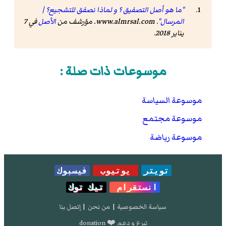
"ما هو أصل التصفيق ؟ و لماذا نصفق للتشجيع؟ |
المرسال"
.
www.almrsal.com
. مؤرشف من
الأصل
في 7
يناير 2018
.
موسوعات ذات صلة :
موسوعة السياسة
موسوعة مجتمع
موسوعة رياضة
تويتر
يوتيوب
فيسبوك
انستقرام
تيك توك
سياسة الخصوصية
|
من نحن
|
إتصل بنا
تبرع و دعم ❤️ donation