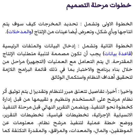
خطوات مرحلة التصميم
الخطوة الاولى وتشمل : تحديد
المخرجات
كيف سوف يتم
انتاجها وبأي شكل، وتعرض أيضا عينات من الإنتاج (
والمدخلات
).
الخطوة الثانية وتشمل : إدخال البيانات والملفات الرئيسية
(
قاعدة بيانات
) يجب أن تكون مصممة لتلبية متطلبات الإنتاج
المقترحة. ال يتم التعامل مع العمليات (التجهيز) مراحل من
خلال بناء برنامج والاختبار بما في ذلك قائمة البرامج اللازمة
لتحقيق أهداف النظام واستكمال الوثائق
واخيرا : أخيرا، تفاصيل تتعلق مبرر للنظام وتقديرا ل يتم توثيق أثر
نظام مرشح على المستخدم وتنظيم و تقييمها من قبل إدارة
كخطوة نحو التنفيذ. ويتضمن التقرير النهائي قبل مرحلة التنفيذ
الانسيابية الإجرائية، تخطيطات قياسية، تخطيطات التقرير،
ووضع خطة عملية لتنفيذ مرشح نظام. معلومات عن
الموظفين، والمال، والمعدات، والمرافق، والمقدرة التكلفة كما