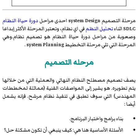
مرحلة التصميم system Design احدى مراحل
دورة حياة النظام
SDLC اثناء
تحليل النظم
في اي نظام، وتعتبر المرحلة الأكثر إبداعا
وصعوبة من مراحل دورة حياة النظام هو تصميم نظام.وهي
المرحلة التي تلي مرحلة التخطيط system Planning .
مرحله التصميم
يصف تصميم مصطلح النظام النهائي والعملية التي من خلالها
يتم تطويره. هو يشير إلى المواصفات الفنية (مماثلة لمخططات
المهندس) التي سوف تطبق في تنفيذ نظام مرشح. فإنه يشمل
أيضا :
بناء برامج واختبار البرنامج.
الأسئلة الأساسية هنا هي: كيف ينبغي أن تكون مشكلة حل؟