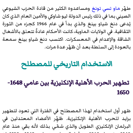
طهّر
ماو تسي تونغ
ومساعدوه الكثير من قادة الحزب الشيوعي
الصيني بما في ذلك رئيس الدولة ليو شاوكي والأمين العام الذي كان
يُدعى دنغ شياو بينغ والذي بدأ في عام 1966 كجزء من الثورة
الثقافية. في الولايات الماوية، كانت الأحكام عادةً تتعلق بالأشغال
الشاقة والإعدام في المعسكرات. اكتسب دنغ شياو بينغ سمعة
بالعودة إلى السلطة بعد أن طُهّر عدة مرات.
الاستخدام التاريخي للمصطلح
تطهير الحرب الأهلية الإنكليزية بين عامي 1648-
1650
ظهر أول استخدام لهذا المصطلح في الفترة التي تعود لتطهير
برايد للحرب الأهلية الإنكليزية. طُهِّر الأعضاء المعتدلين في
البرلمان الإنكليزي الطويل والذي سُمّي بذلك لأنه بقي منذ عام