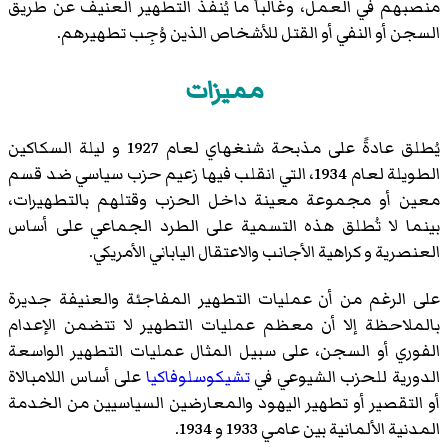
منصبهم في العمل، وغالباً ما يُنفّذ التطهير العنيف عن طريق
السجن أو النفي أو القتل للأشخاص الذين وُجِب تطهيرهم.
مميزات
يُطلق عادةً على مذبحة شنغهاي لعام 1927 و ليلة السكاكين
الطويلة لعام 1934، التي انقلب فيها زعيم حزب سياسي ضد قسم
معين أو مجموعة معينة داخل الحزب وقتلهم بالتطهيرات،
بينما لا تُطلق هذه التسمية على الطرد الجماعي على أساس
العنصرية و كراهية الأجانب والاعتقال الياباني الأمريكي.
على الرغم من أن عمليات التطهير المفاجئة والعنيفة جديرة
بالملاحظة إلا أن معظم عمليات التطهير لا تتضمن الإعدام
الفوري أو السجن، على سبيل المثال عمليات التطهير الواسعة
الدورية للحزب الشيوعي في
تشيكوسلوفاكيا
على أساس اللامبالاة
أو التقصير أو تطهير اليهود والمعارضين السياسيين من الخدمة
المدنية الألمانية بين عامي 1933 و 1934.