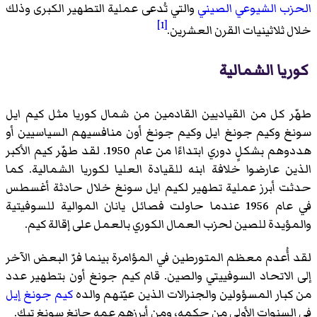
الحزب الشيوعي الصيني
والتي تُدعى عملية التطهير الكبرى وذلك
[1]
خلال ثلاثينيات القرن العشرين.
كوريا الشمالية
طهّر كل من القياديين القادمين من شمال كوريا مثل كيم ايل
سونغ وكيم جونغ ايل وكيم جونغ أون منافسيهم السياسيين أو
هددوهم بشكلٍ دوري ابتداءًا من عام 1950. لقد طهّر كيم الأكبر
الذين عارضوا خلافة ابنه للقيادة العليا لكوريا الشمالية. كما
حدثت أبرز عملية تطهير لكيم ايل سونغ خلال حادثة أغسطس
في عام 1956 عندما حاولت فصائل يانان الموالية للسوفيتية
والمؤيدة للصين لحزب العمال الكوري بالعمل على إقالة كيم.
لقد أُعدم معظم المتورطين في المؤامرة بينما فرّ البعض الآخر
إلى الاتحاد السوفييتي والصين. قام كيم جونغ أون بتطهير عدد
من كبار المسؤولين والجنرالات الذين عيّنهم والده
كيم جونغ إيل
في السنوات الأولى من حكمه، ومن أبرزهم عمه جانغ سونغ تيك.