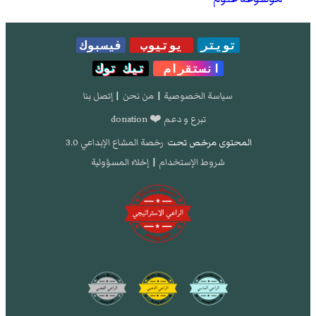
تويتر
يوتيوب
فيسبوك
انستقرام
تيك توك
سياسة الخصوصية
|
من نحن
|
إتصل بنا
تبرع و دعم ❤️ donation
المحتوى مرخص تحت
رخصة المشاع الإبداعي 3.0
شروط الإستخدام
|
إخلاء المسؤولية