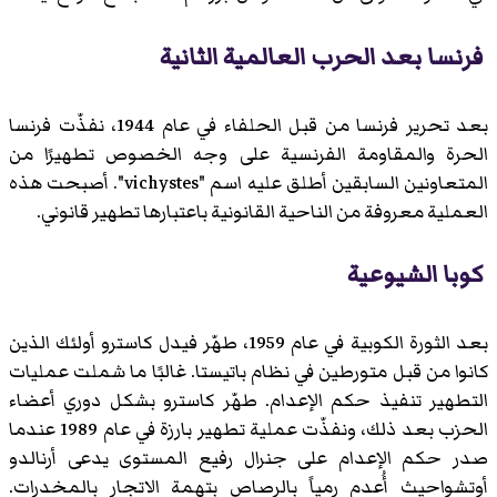
فرنسا بعد الحرب العالمية الثانية
بعد تحرير فرنسا من قبل الحلفاء في عام 1944، نفذّت فرنسا
الحرة والمقاومة الفرنسية على وجه الخصوص تطهيرًا من
المتعاونين السابقين أطلق عليه اسم "vichystes". أصبحت هذه
العملية معروفة من الناحية القانونية باعتبارها تطهير قانوني.
كوبا الشيوعية
بعد الثورة الكوبية في عام 1959، طهّر فيدل كاسترو أولئك الذين
كانوا من قبل متورطين في نظام باتيستا. غالبًا ما شملت عمليات
التطهير تنفيذ حكم الإعدام. طهّر كاسترو بشكل دوري أعضاء
الحزب بعد ذلك، ونفذّت عملية تطهير بارزة في عام 1989 عندما
صدر حكم الإعدام على جنرال رفيع المستوى يدعى أرنالدو
أوتشواحيث أُعدم رمياً بالرصاص بتهمة الاتجار بالمخدرات.