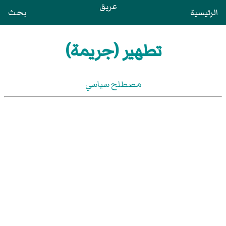
عريق
الرئيسية
بحث
تطهير (جريمة)
مصطلح سياسي