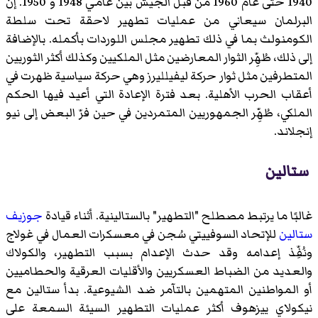
1940 حتى عام 1960 من قبل الجيش بين عامي 1948 و 1950. إن
البرلمان سيعاني من عمليات تطهير لاحقة تحت سلطة
الكومنولث بما في ذلك تطهير مجلس اللوردات بأكمله. بالإضافة
إلى ذلك، طُهِّر الثوار المعارضين مثل الملكيين وكذلك أكثر الثوريين
المتطرفين مثل ثوار حركة ليفيلليرز وهي حركة سياسية ظهرت في
أعقاب الحرب الأهلية. بعد فترة الإعادة التي أعيد فيها الحكم
الملكي، طُهِّر الجمهوريين المتمردين في حين فرّ البعض إلى نيو
إنجلاند.
ستالين
غالبًا ما يرتبط مصطلح "التطهير" بالستالينية. أثناء قيادة
جوزيف
ستالين
للإتحاد السوفييتي سُجن في معسكرات العمال في غولاج
ونُفِّذ إعدامه وقد حدث الإعدام بسبب التطهير، والكولاك
والعديد من الضباط العسكريين والأقليات العرقية والحطاميين
أو المواطنين المتهمين بالتآمر ضد الشيوعية. بدأ ستالين مع
نيكولاي ييزهوف أكثر عمليات التطهير السيئة السمعة على