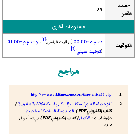
• عدد
33
الأسر
معلومات أخرى
[1]
ت ع م±00:00
،
وت ع م+01:00
(توقيت قياسي)
التوقيت
[1]
(
توقيت صيفي
)
مراجع
http://www.worldtimezone.com/time-africa24.php
"الإحصاء العام للسكان والسكنى لسنة 2004 (المغرب)"
(
كتاب إلكتروني PDF )
.
المندوبية السامية للتخطيط
.
مؤرشف من
الأصل
( كتاب إلكتروني PDF )
في 23 أبريل
2012.