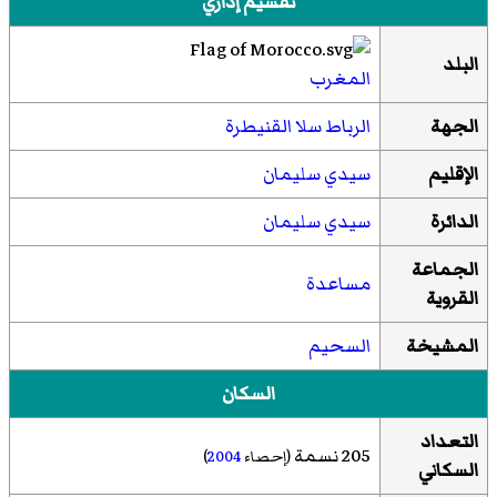
تقسيم إداري
البلد
المغرب
الجهة
الرباط سلا القنيطرة
الإقليم
سيدي سليمان
الدائرة
سيدي سليمان
الجماعة
مساعدة
القروية
المشيخة
السحيم
السكان
التعداد
205 نسمة
(إحصاء
2004
)
السكاني