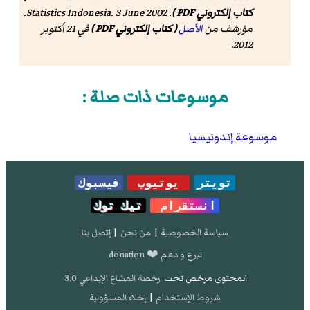
كتاب إلكتروني PDF )
. Statistics Indonesia. 3 June 2002.
مؤرشف من
الأصل
( كتاب إلكتروني PDF )
في 21 أكتوبر
.
2012
موسوعات ذات صلة :
موسوعة إندونيسيا
تويتر
يوتيوب
فيسبوك
انستقرام
تيك توك
سياسة الخصوصية
|
من نحن
|
إتصل بنا
تبرع و دعم ❤️ donation
المحتوى مرخص تحت
رخصة المشاع الإبداعي 3.0
شروط الإستخدام
|
إخلاء المسؤولية