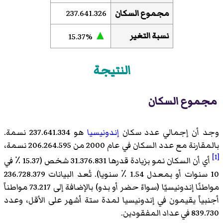
مجموع السكان
237.641.326
▲
نسبة التغير
15.37%
النتيجة
مجموع السكان
وجد أن إجمالي عدد سكان
إندونيسيا
هو 237.641.334 نسمة.
بالمقارنة مع عدد السكان في عام 2000 من 206.264.595 نسمة،
[1]
أي أن السكان نمو بزيادة قدرها 31.376.831 شخص (15.37 ٪ في
10 سنوات أو بمعدل 1.54 ٪ سنويا). تُعد البيانات 236.728.379
مواطنًا إندونيسيًا (سواءً حضر أو بدو) بالإضافة إلى 73.217 مواطناً
أجنبياً يقيمون في إندونيسيا لمدة ستة أشهر على الأقل، وعدد
839.730 في عداد المفقودين.