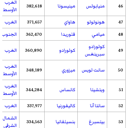
الغرب
46
منيابولس
مينيسوتا
382,618
الأوسط
47
هونولولو
هاواي
371,657
الغرب
48
ميامي
فلوريدا
362,470
الجنوب
كولورادو
49
كولورادو
360,890
الغرب
سبرينغس
الغرب
50
سانت لويس
ميزوري
348,189
الأوسط
الغرب
51
ويتشيتا
كانساس
344,284
الأوسط
52
سانتا آنا
كاليفورنيا
337,977
الغرب
الشمال
53
بيتسبرغ
بنسيلفانيا
334,563
الشرقي