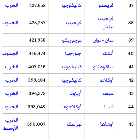
37
فريسنو
كاليفورنيا
427,652
الغرب
فرجينيا
38
فرجينيا
425,257
الجنوب
بيتش
39
سان خوان
بورتوريكو
421,958
40
أتلانتا
جورجيا
416,474
الجنوب
41
ساكرامنتو
كاليفورنيا
407,018
الغرب
42
أوكلاند
كاليفورنيا
399,484
الغرب
43
ميسا
أريزونا
396,375
الغرب
44
تلسا
أوكلاهوما
393,049
الجنوب
الغرب
45
أوماها
نبراسكا
390,007
الأوسط