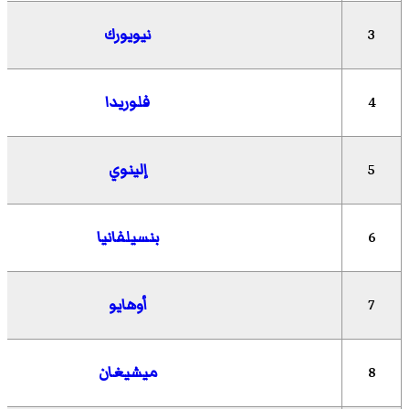
3
نيويورك
4
فلوريدا
5
إلينوي
6
بنسيلفانيا
7
أوهايو
8
ميشيغان