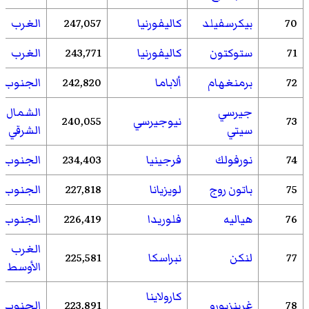
70
بيكرسفيلد
كاليفورنيا
247,057
الغرب
71
ستوكتون
كاليفورنيا
243,771
الغرب
72
برمنغهام
ألاباما
242,820
الجنوب
جيرسي
الشمال
73
نيوجيرسي
240,055
سيتي
الشرقي
74
نورفولك
فرجينيا
234,403
الجنوب
75
باتون روج
لويزيانا
227,818
الجنوب
76
هياليه
فلوريدا
226,419
الجنوب
الغرب
77
لنكن
نبراسكا
225,581
الأوسط
كارولاينا
78
غرينزبورو
223,891
الجنوب