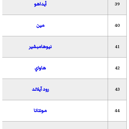
39
أيداهو
40
مين
41
نيوهامبشير
42
هاواي
43
رود آيلاند
44
مونتانا