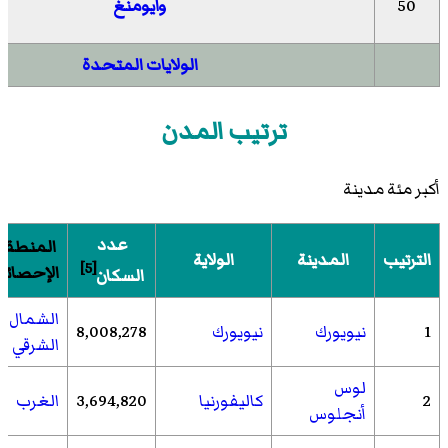
50
وايومنغ
الولايات المتحدة
ترتيب المدن
أكبر مئة مدينة
عدد
المنطقة
الترتيب
المدينة
الولاية
[5]
الإحصائي
السكان
الشمال
1
نيويورك
نيويورك
8,008,278
الشرقي
لوس
2
كاليفورنيا
3,694,820
الغرب
أنجلوس