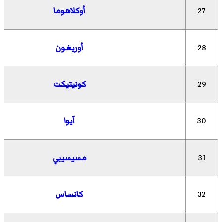
27
أوكلاهوما
28
أوريغون
29
كونيتيكت
30
آيوا
31
مسيسيبي
32
كانساس