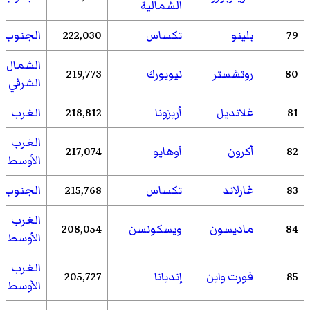
الشمالية
79
بلينو
تكساس
222,030
الجنوب
الشمال
80
روتشستر
نيويورك
219,773
الشرقي
81
غلانديل
أريزونا
218,812
الغرب
الغرب
82
آكرون
أوهايو
217,074
الأوسط
83
غارلاند
تكساس
215,768
الجنوب
الغرب
84
ماديسون
ويسكونسن
208,054
الأوسط
الغرب
85
فورت واين
إنديانا
205,727
الأوسط