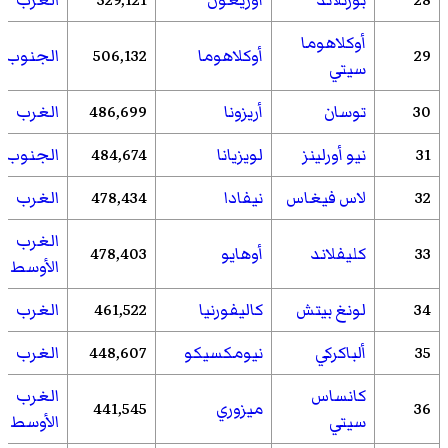
أوكلاهوما
29
أوكلاهوما
506,132
الجنوب
سيتي
30
توسان
أريزونا
486,699
الغرب
31
نيو أورلينز
لويزيانا
484,674
الجنوب
32
لاس فيغاس
نيفادا
478,434
الغرب
الغرب
33
كليفلاند
أوهايو
478,403
الأوسط
34
لونغ بيتش
كاليفورنيا
461,522
الغرب
35
ألباكركي
نيومكسيكو
448,607
الغرب
كانساس
الغرب
36
ميزوري
441,545
سيتي
الأوسط