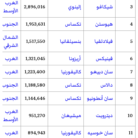
الغرب
3
شيكاغو
إلينوي
2,896,016
الأوسط
4
هيوستن
تكساس
1,953,631
الجنوب
الشمال
5
فيلادلفيا
بنسيلفانيا
1,517,550
الشرقي
6
فينيكس
أريزونا
1,321,045
الغرب
7
سان دييغو
كاليفورنيا
1,223,400
الغرب
8
دالاس
تكساس
1,188,580
الجنوب
9
سان أنطونيو
تكساس
1,144,646
الجنوب
الغرب
10
ديترويت
ميشيغان
951,270
الأوسط
11
سان خوسيه
كاليفورنيا
894,943
الغرب