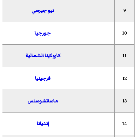
9
نيو جيرسي
10
جورجيا
11
كارولاينا الشمالية
12
فرجينيا
13
ماساتشوستس
14
إنديانا