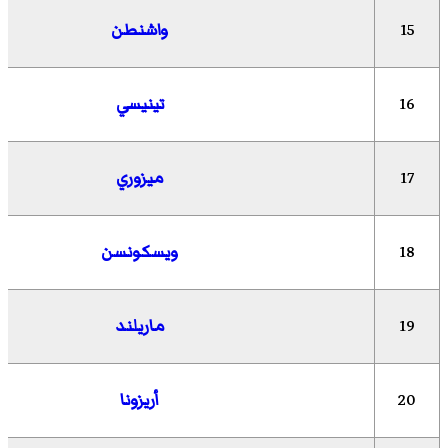
15
واشنطن
16
تينيسي
17
ميزوري
18
ويسكونسن
19
ماريلند
20
أريزونا