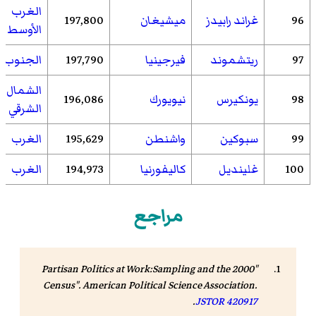
الغرب
96
غراند رابيدز
ميشيغان
197,800
الأوسط
97
ريتشموند
فيرجينيا
197,790
الجنوب
الشمال
98
يونكيرس
نيويورك
196,086
الشرقي
99
سبوكين
واشنطن
195,629
الغرب
100
غلينديل
كاليفورنيا
194,973
الغرب
مراجع
"Partisan Politics at Work:Sampling and the 2000
Census". American Political Science Association.
.
JSTOR
420917