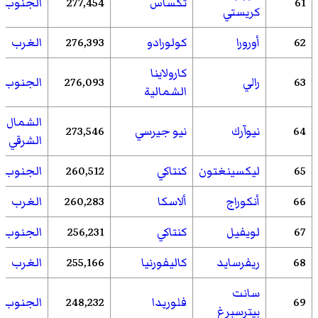
61
تكساس
277,454
الجنوب
كريستي
62
أورورا
كولورادو
276,393
الغرب
كارولاينا
63
رالي
276,093
الجنوب
الشمالية
الشمال
64
نيوآرك
نيو جيرسي
273,546
الشرقي
65
ليكسينغتون
كنتاكي
260,512
الجنوب
66
أنكوراج
ألاسكا
260,283
الغرب
67
لويفيل
كنتاكي
256,231
الجنوب
68
ريفرسايد
كاليفورنيا
255,166
الغرب
سانت
69
فلوريدا
248,232
الجنوب
بيترسبرغ