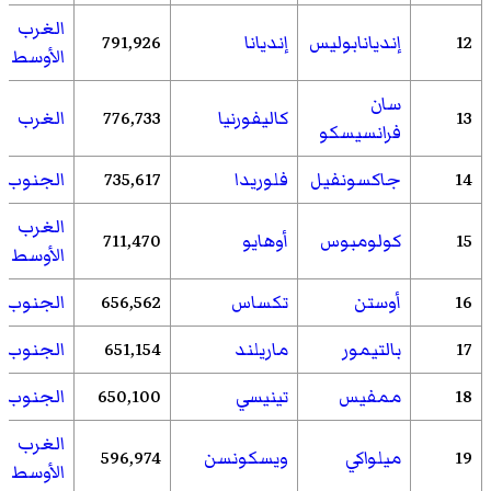
الغرب
12
إنديانابوليس
إنديانا
791,926
الأوسط
سان
13
كاليفورنيا
776,733
الغرب
فرانسيسكو
14
جاكسونفيل
فلوريدا
735,617
الجنوب
الغرب
15
كولومبوس
أوهايو
711,470
الأوسط
16
أوستن
تكساس
656,562
الجنوب
17
بالتيمور
ماريلند
651,154
الجنوب
18
ممفيس
تينيسي
650,100
الجنوب
الغرب
19
ميلواكي
ويسكونسن
596,974
الأوسط