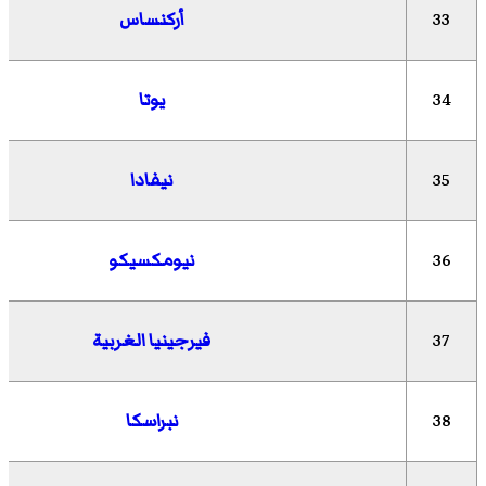
33
أركنساس
34
يوتا
35
نيفادا
36
نيومكسيكو
37
فيرجينيا الغربية
38
نبراسكا