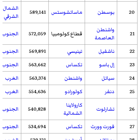
الشمال
20
بوسطن
ماساتشوستس
589,141
الشرقي
واشنطن
21
قطاع كولومبيا
572,059
الجنوب
العاصمة
22
ناشفيل
تينيسي
569,891
الجنوب
23
إل باسو
تكساس
563,662
الجنوب
24
سياتل
واشنطن
563,374
الغرب
25
دنفر
كولورادو
554,636
الغرب
كارولاينا
26
تشارلوت
540,828
الجنوب
الشمالية
27
فورت وورث
تكساس
534,694
الجنوب
28
بورتلاند
أوريغون
529,121
الغرب