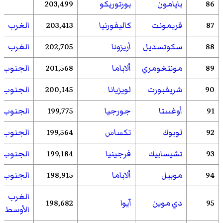
86
بايامون
بورتوريكو
203,499
87
فريمونت
كاليفورنيا
203,413
الغرب
88
سكوتسديل
أريزونا
202,705
الغرب
89
مونتغومري
ألاباما
201,568
الجنوب
90
شريفبورت
لويزيانا
200,145
الجنوب
91
أوغستا
جورجيا
199,775
الجنوب
92
لوبوك
تكساس
199,564
الجنوب
93
تشيسابيك
فرجينيا
199,184
الجنوب
94
موبيل
ألاباما
198,915
الجنوب
الغرب
95
دي موين
آيوا
198,682
الأوسط