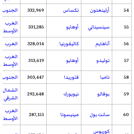
54
أرلينغتون
تكساس
332,969
الجنوب
الغرب
55
سينسيناتي
أوهايو
331,285
الأوسط
56
آناهايم
كاليفورنيا
328,014
الغرب
الغرب
57
توليدو
أوهايو
313,619
الأوسط
58
تامبا
فلوريدا
303,447
الجنوب
الشمال
59
بوفالو
نيويورك
292,648
الشرقي
الغرب
60
سانت بول
مينيسوتا
287,151
الأوسط
كوربوس