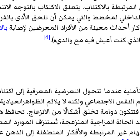
 المرتبطة بالاكتئاب. يتعلق الاكتئاب بالتوجه الانتق
 الداخلي لمخطط والتي يمكن أن تلحق الأذى بالفرد
ار أحداث معينة من الأفراد المعرضين لإصابة
بال
[4]
الذي كنت أعيش فيه مع والدي»).
تأملية عندما تتحول التعرضية المعرفية إلى اكت
فس الاجتماعي ولكنه لا يلائم الظواهرالعيادية. يو
 فتتكون دوامة تخلق أشكالًا من الانزعاج. تحافظ ه
الحالة المزاجية المنزعجة، تُستنزف الموارد المع
مهام غير المرتبطة والأفكار المتطفلة إلى الذهن 