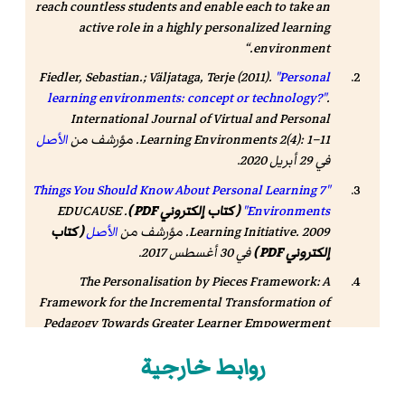
reach countless students and enable each to take an
active role in a highly personalized learning
environment.
Fiedler, Sebastian.; Väljataga, Terje (2011).
"Personal
learning environments: concept or technology?"
.
International Journal of Virtual and Personal
: 1–11. مؤرشف من
Learning Environments 2(4)
الأصل
في 29 أبريل 2020.
"7 Things You Should Know About Personal Learning
Environments"
( كتاب إلكتروني PDF )
. EDUCAUSE
Learning Initiative. 2009. مؤرشف من
الأصل
( كتاب
إلكتروني PDF )
في 30 أغسطس 2017
.
The Personalisation by Pieces Framework: A
Framework for the Incremental Transformation of
Pedagogy Towards Greater Learner Empowerment
in Schools
. 2006. .
روابط خارجية
Al-Zoube, Mohammed (2009). "E-Learning on the
Cloud".
International Arab Journal of E-Technology
.