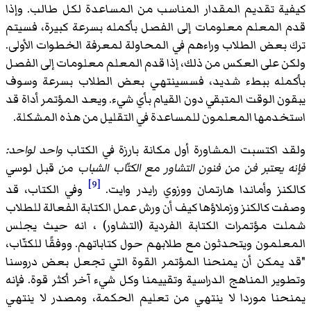
كيفية تقديم المقدار المناسب من المساعدة لكل طالب. وإذا
قدم المعلم معلومات إلى الفصل بأكمله بسرعة كبيرة، فسيتم
ترك بعض الطلاب وراءهم في المحاولة لمعرفة الخطوات الأولى.
ولكن على العكس من ذلك، إذا قدم المعلم معلومات إلى الفصل
بأكمله ببطء شديد، فسسينتهي بعض الطلاب بسرعة وسوف
يبقون الوقت المتبقي دون القيام بأي شيء. ويعد المؤتمر أداة قد
استخدمها المعلمون للمساعدة في التقليل من هذه المشكلة.
ولقد اكتسبت المشاورة أول مكانة بارزة في الكتاب
واحد لواحد:
فإنه يعتبر فن من فنون التشاور مع الكتّاب الشباب من
قبل لوسي
[9]
كالكنز وأماندا هارتمان ووزوي رايدر وايت.
وفي الكتاب، قد
وصفت كالكنز وزملاؤها كيف أن ورش عمل الكتابة الفعالة للطلاب
شملت مؤتمرات الكتابة الفردية (التشاور) ، انه حيث يجلس
المعلمون ويتحدثون مع طلابهم حول كتاباتهم. ووفقًا للكتّاب،
"قد يمكن أن يمنحنا المؤتمر القوة التي تجعل بعض دروسنا
وتطوير المناهج الدراسية وتقييمنا وكل شيء آخر أكثر قوة. فإنه
يمنحنا موردا لا ينتهي من تعليم الحكمة، ومصدر لا ينتهي