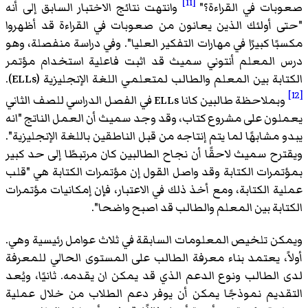
[11]
صعوبات في القراءة؟"
وانتهت نتائج الاختبار السابق إلى أنه
"حتى أولئك الذين يعانون من صعوبات في القراءة قد أظهروا
مكسبًا كبيرًا في مهارات التفكير العليا". وفي دراسة منفصلة، وهو
درس المعلم أنتوني سميث قد اثبت فاعلية استخدام مؤتمر
الكتابة بين المعلم والطالب لمتعلمي اللغة الإنجليزية (ELLs).
[12]
وبملاحظة طالبين كانا ELLs في الفصل الدراسي للصف الثاني
يعملون على مشروع كتاب، وقد وجد سميث أن العمل الناتج "انه
يبدو مشابهًا لما يتم إنتاجه من قبل الناطقين باللغة الإنجليزية".
ويقترح سميث لاحقًا أن نجاح الطالبين كان مرتبطًا إلى حد كبير
بمؤتمرات الكتابة وقد واصل القول إن مؤتمرات الكتابة هي "قلب
عملية الكتابة، ومع أخذ ذلك في الاعتبار، فإن إمكانيات مؤتمرات
الكتابة بين المعلم والطالب قد اصبح واضحا".
ويمكن تلخيص المعلومات السابقة في ثلاث عوامل رئيسية وهي.
أولاً، يعتمد بناء معرفة الطالب على المستوى الحالي للمعرفة
لدى الطالب ونوع الدعم الذي قد يمكن ان يقدمه. ثانيًا، ويُعد
التقديم نموذجًا يمكن أن يوفر دعم الطلاب من خلال عملية