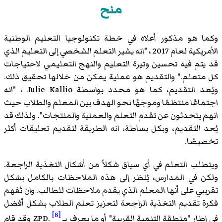
منح
وكما هو مذكور أعلاه في خطة تكنولوجيا التعليم الوطنية
الأمريكية لعام 2017 ، "انه يشير التعلم الشخصي إلى التعليم الذي
قد يتم فيه تحسين وتيرة التعليم والنهج التعليمي لاحتياجات
كل متعلم." والتقديم هو عملية يمكن من خلالها تحقيق ذلك.
ويُعد التقديم، كما هو محدد بواسطة Julie Kallio ، "انه
اجتماعًا منتظمًا وموجهًا نحو الهدف بين المعلم والطلاب حيث
انهم يتحدثون عن تقدم التعلم والعملية والمنتجات". ولذلك قد
يُعد التقديم، وبكل بساطة، انه الطريقة لتقديم تعليقات أكثر
تخصيصًا.
ويتطلب التعلم في أي سياق شكلاً من أشكال التغذية الراجعة.
ولكن في المدارس، يُنظر إلى هذه الملاحظات بالكامل بشكل
تقريبي على أنها المعلم الذي يقدم ملاحظات للطالب. وان تُفهم
فكرة تقديم التغذية الراجعة لتعزيز تعلم الطلاب بشكل أفضل
[8]
في إطار "منطقة التنمية القريبة" أو ما يعرف بـ ZPD.
وقد قام