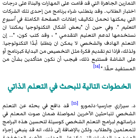
التمارين الجاهزة التي قد قامت على المهارات والبناءً على درجات
اختبار الطلاب.. وقد يتطلب شراء برنامج من إحدى تلك الشركات
التي يمكنها تحمل تكاليف إعلانات الصفحة الكاملة في
أسبوع
التعليم
". وفي حين أن "بعض أشكال التكنولوجيا يمكننا ان
نستخدمها لدعم التعليم التقدمي " ، وقد كتب كون، "... إن
التعلم الهادف والشخصي لا يمكن ان
يتطلبا
أبدًا التكنولوجيا.
ولذلك، فإذا تم تقديم فكرة مثل التخصيص من البداية كبرنامج أو
على الشاشة فستتبع ذلك، فيجب أن نكون متأكدين بشأن من
[14]
المستفيد حقًا. "
الخطوات التالية للبحث في التعلم الذاتي
[15]
د. سيزاري جارسيا-دلمورو
قد دافع في بحثه عن التعلم
الشخصي للباحثين الآخرين لمواصلة ضمان صوت المعلم في
دراساتهم لبرامج التعلم الشخصي كوسيلة لتحسين هذه البرامج
للمعلمين والطلاب. ولكن بالإضافة إلى ذلك، انه قد ينبغي إجراء
المزيد من الدراسات التي تركز على المدارس الأخرى المنخفضة