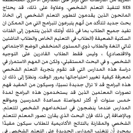
SES لتنفيذ التعلم الشخصي. وعلاوة على ذلك، قد يحتاج
المانحون الذين يقدمون لتطوير التعلم الشخصي إلى اتخاذ
بحث جديد للتأكد من أنهم يتبرعون للبرامج التي من الممكن ان
تفيد جميع الطلاب بما في ذلك أولئك الذين ينتمون إلى الفئات
السكنية الضعيفة (الطلاب في التعليم الخاص والطلاب الناشئين
ثنائي اللغة والطلاب ذوي المستوى المنخفض الوضع الاجتماعي
والاقتصادي) ، وليس فقط الطلاب القادرين على التوجيه
الشخصي. و في البحث المستقبلي، ولكن من المهم الاستمرار في
دراسة هذه المدارس التي قد تقوم بتجربة التعلم الشخصي
لمعرفة كيفية تغيير احتياجاتها بمرور الوقت. ونظرًا إلى ذلك ان
هذه البرامج قد لا تزال جديدة نسبيًا، وسيكون من المفيد فهم
تصورات المعلمين الذين قد يستخدمون هذه البرامج لمدة
خمس سنوات أو أكثر لمواصلة مساعدة المدرسين ومواقع
المدارس عندما ينضجون في استخدامهم الشخصي للتعلم.
وبالإضافة إلى ذلك فإن البحث الذي يقارن تصور المعلم للتعلم
الشخصي والمقارنة بالنتائج الأكاديمية للطلاب سيكون مفيدًا
بمجرد أن تتغلب المدارس الجديدة على التعلم الشخصي في