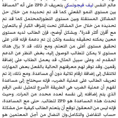
عالم النفس
ليف فيجوتسكي
بتعريف الـ ZPD على أنه "المسافة
بين مستوى النمو الفعلي كما قد تم تحديده من خلال حل
المشاكل المستقلة وبين مستوى التطورالمحتمل كما قد تم
تحديده من خلال حل المشاكل تحت إشراف الكبار أو بالتعاون
مع أقران أكثر قدرة". وبشكل أوضح، فإن الطالب لديه مستوى
معين يمكنه تحقيقه بنفسه ولكن إن تم دعمة فإنه قادر على
تحقيق مستوى أعلى من التعلم. ومع ذلك، قد لا يزال هناك
مستوى لا يمكن للطالب الوصول إليه، بغض النظر عن الدعم
المقدم له. وعلى سبيل المثال، قد يعمل الطلاب على إضافة
رقمين. وقد توفر لهم معرفتهم الحالية بالفعل بعض المهارات
للانتقال إلى إضافة ارقام ثلاثية دون أي مساعدة. ومع ذلك، إذ تم
تعريف الطالب على عملية الضرب، فإنه سيحتاج إلى مساعدة
لفهم أن عملية الضرب هي الطريقة الأسرع لتمثيل نفس الرقم
الذي يتم إضافته إلى نفسه لعدد محدد من المرات. وحيث
تحدث هذه المساعدة هو ZPD للطالب. حتى مع المساعدة،
فإنه ليس من المعقول توقع أن يتعلم الطالب كيفية حل مشكلة
حساب التفاضل والتكامل.وان النضال من أجل المعلمين هو