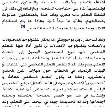
أهداف التعلم والأساليب التعليمية والمحتوى التعليمي
(وتسلسلها) بناءً على احتياجات المتعلم. وبالإضافة إلى ذلك، فإن
أنشطة التعلم ذات مغزى وذات صلة بالمتعلمين، مدفوعة
بمصالحهم، وغالبًا ما تبدأ ذاتيًا. وعادة ما يتم استخدام
[5]
التكنولوجيا لمحاولة تيسير بيئة للتعلم الشخصي.
وفقا للباحث إدوارد بوجورسكي: انه يمكن لتكنولوجيا المعلومات
والاتصالات وتكنولوجيا الاتصالات أن تكون أداة قوية للتعلم
الشخصي لأنها تتيح للمتعلمين الوصول إلى الأبحاث
والمعلومات، وتوفر آلية للتواصل والمناقشة وتسجيل إنجازات
التعلم. ومع ذلك، قد لا يقتصر التعلم الشخصي على التقنيات أو
البيئات الرقمية. في الخطاب حول مهارات القرن الحادي
والعشرين، وغالبًا ما يكون التعلم الشخصي معادلًا بـ
"التخصيص" (كما هو موجود في عالم الأعمال) ، ومع التخصيص
الرقمي المستخدم لإطار تجربة التعلم على أنها عالية الكفاءة.
وإشكالية في هذا هو خصم المساحة المتعلقة والمبنية
اجتماعيا وقد تم تحديدها جيدا في البحث على التعلم. وقد