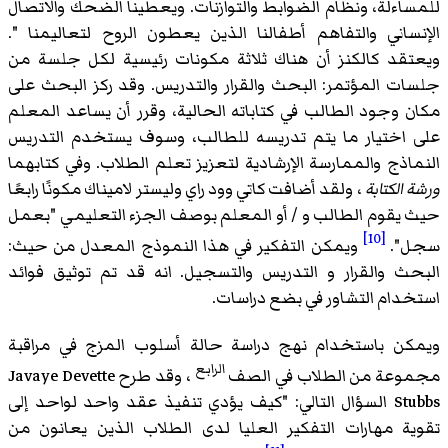
للمساءلة، ونظام الضوابط والتوازنات. ويعطينا الضحك والاتصال
الإنساني والتفاهم أطفالنا الذين يعطون الروح لتعاليمنا ".
ويعتقد كالكنز أن هناك ثلاثة مكونات رئيسية لكل جلسة من
جلسات المؤتمر: البحث والقرار والتدريس. وقد ركز البحث على
مكان وجود الطالب في كتاباته الحالية، وقرر أن يساعد المعلم
على اختيار ما يتم تدريسه للطالب، وسوف يستخدم التدريس
النماذج والممارسة الإرشادية لتعزيز تعلم الطلاب. وفي كتابهما
ورشة الكتابة
، ولقد أضافت كاتي وود راي وليستر لاميناك مكونًا رابعًا
حيث يقوم الطالب و / أو المعلم بوصف الجزء التعليمي "بعمل
[10]
سجل".
ويمكن التفكير في هذا النموذج المعدل من حيث:
البحث والقرار و التدريس والتسجيل. انه قد تم توثيق فوائد
استخدام التشاور في بضع دراسات.
ويمكن باستخدام نهج دراسة حالة أسلوب المزج في مراقبة
الرابع
مجموعة من الطلاب في الصف
، وقد طرح Javaye Devette
Stubbs السؤال التالي: "كيف يؤدي تنفيذ عقد واحد لواحد إلى
تقوية مهارات التفكير العليا لدى الطلاب الذين يعانون من