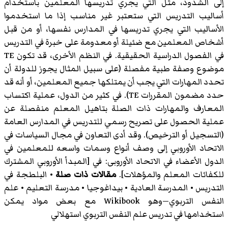
إلى الشذوذ، مثل التي يجري تدريسها المعلمين باستخدام
أساليب التدريس التي ستعتبر غير مناسب إذا ما استخدموا
الأساليب التي يجري تدريسها في المدارس نفسها، أو من قبل
أشخاص المعلمين مع ضئيلة أو معدومة على خبرة في التدريس
في الفصول الدراسية الحقيقية. في النظم الأخرى، قد تكون TE
موضوع وصفة طبية مفصلة (على سبيل المثال يجوز للدولة أن
تحدد المهارات التي يجب أن يمتلكها جميع المعلمين، أو أنه قد
حدد مضمون المقررات TE). في كثير من الدول، عملية اكتساب
المعارف والمهارات ذات الصلة بتاهيل المعلم منفصلة عن
عملية الحصول على تصريح رسمي للتدريس في المدارس العامة
(التسجيل أو الترخيص). وقد أدى التعاون في مجال السياسات في
الاتحاد الأوروبي إلى وصف أنواع وسمات واسعه للمعلمين في
الدول الأعضاء في الاتحاد الأوروبى: في [المبدأ الأوروبي المشترك
للكفائات المعلم والمؤهلات].
مقالات ذات صلة
• البلطجة في
التدريس • المدرسة العادية • بيداغوجيا • مدرسة التعليم • علم
النفس التربوي—وهو Wikibook مع بعض مواد يمكن
استخدامها في تدريس علم النفس التربوي استهلالي