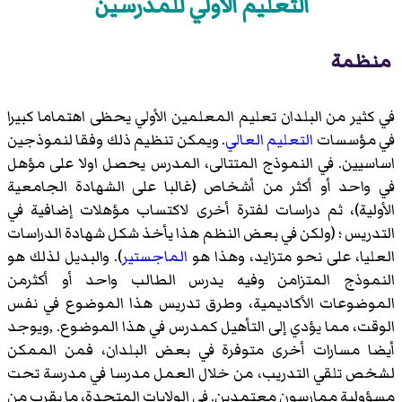
التعليم الأولي للمدرسين
منظمة
في كثير من البلدان تعليم المعلمين الأولي يحظى اهتماما كبيرا
في مؤسسات
التعليم العالي
. ويمكن تنظيم ذلك وفقا لنموذجين
اساسيين. في النموذج المتتالى، المدرس يحصل اولا على مؤهل
في واحد أو أكثر من أشخاص (غالبا على الشهادة الجامعية
الأولية)، ثم دراسات لفترة أخرى لاكتساب مؤهلات إضافية في
التدريس ؛ (ولكن في بعض النظم هذا يأخذ شكل شهادة الدراسات
العليا، على نحو متزايد، وهذا هو
الماجستير
). والبديل لذلك هو
النموذج المتزامن وفيه يدرس الطالب واحد أو أكثرمن
الموضوعات الأكاديمية، وطرق تدريس هذا الموضوع في نفس
الوقت، مما يؤدي إلى التأهيل كمدرس في هذا الموضوع. ,ويوجد
أيضا مسارات أخرى متوفرة في بعض البلدان، فمن الممكن
لشخص تلقي التدريب، من خلال العمل مدرسا في مدرسة تحت
مسؤولية ممارسون معتمدين. في الولايات المتحدة، ما يقرب من