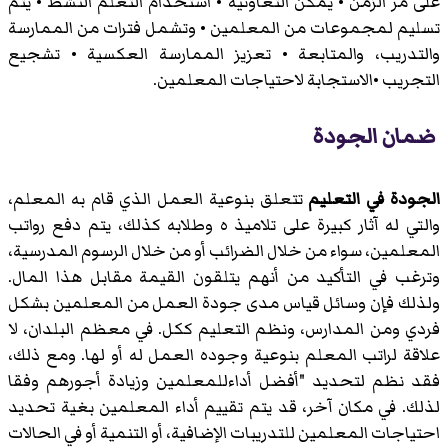
على مر الزمن • يمكن التعاونية • استخدام التعلم النشط • يتم
تسليم لمجموعات من المعلمين • وتشمل فترات من الممارسة
والتدريب، والمتابعة • تعزيز الممارسة العكسية • تشجيع
التجريب •الاستجابة لاحتياجات المعلمين.
ضمان الجودة
الجودة في التعليم
تتعلق بنوعية العمل الذي قام به المعلم،
والتي له آثار كبيرة على تلاميذ ه وطلابه كذلك، يتم دفع رواتب
المعلمين، سواء من خلال الضرائب أو من خلال الرسوم المدرسية،
وترغب في التأكيد من أنهم يتلقون القيمة مقابل هذا المال.
ولذلك فإن وسائل قياس مدى جودة العمل من المعلمين بشكل
فردي ومن المدارس، ونظم التعليم ككل. في معظم البلدان، لا
علاقة لراتب المعلم بنوعية وجوده العمل له أو لها. ومع ذلك،
فقد نظم لتحديد "أفضل أداءللمعلمين وزيادة أجورهم وفقا
لذلك. في مكان آخر، قد يتم تقييم أداء المعلمين بغية تحديد
احتياجات المعلمين للتدريبات الإضافية، أو التنمية أو في الحالات