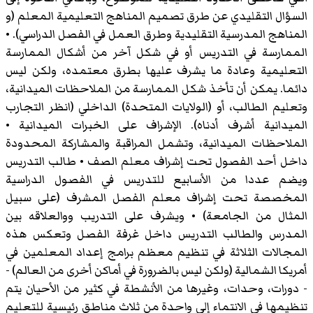
السؤال التقليدي عن طرق تصميم المناهج التعليمية المعلم (و
المناهج المدرسية التقليدية وطرق العمل في الفصل الدراسي). •
الممارسة في التدريس أو في شكل آخر من أشكال الممارسة
التعليمية وعادة ما يشرف عليها بطرق معتمده، ولكن ليس
دائما. يمكن أن تأخذ شكل الممارسة من الملاحظات الميدانية،
وتعليم الطالب، أو (الولايات المتحدة) الداخلي (انظر التجارب
الميدانية أشرف أدناه). الإشراف على الخبرات الميدانية •
الملاحظات الميدانية، وتشمل المراقبة والمشاركة المحدودة
داخل أحد الفصول تحت إشراف معلم الصف • طالب التدريس
ويضم عددا من الأسابيع للتدريس في الفصول الدراسية
المخصصة تحت إشراف معلم الفصل المشرف (على سبيل
المثال من الجامعة) • ويشرف على التدريب ووالعلاقه بين
المدرس والطالب التدريس داخل غرفة الفصل وتعكس هذه
المجالات الثلاثة في تنظيم معظم برامج إعداد المعلمين في
أمريكا الشمالية (ولكن ليس بالضرورة في أماكن أخرى من العالم) -
- دورات، وحدات، وغيرها من الأنشطة في كثير من الأحيان يتم
تنظيمها في الانتماء إلى واحدة من ثلاث مناطق رئيسية للتعليم