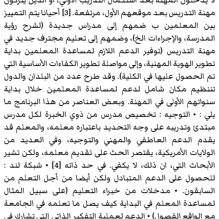
مهنة التدريس بعد موقعهم الأول، مرتفعة. [3] أحيانا يتم التمييز
بين المعلمين ب ضمهم إلى مدراس جديدة (لشرح رؤية
المدرسة، والإجراءات الخ)، وضمهم إلى تعليم مجترف جديد في
مهنة التدريس (توفير الدعم اللازم لمساعدة المعلمين بداية
تطوير الهوية المهنية، وإلى مواصلة تطوير الكفاءات الأساسية التي
تم الحصول عليها في الكلية). وقد طرح عدد من البلدان والدول
تننظيم مكان شامل لدعم لمساعدة المعلمين خلال بداية
سنواتهم الأولى في المهنة. وبعض العناصر من هذا البرنامج ما
يلي : • التوجيه : تخصيص مدرس من ذوي الخبرة لكل مدرس
مبتدئ وتدريبه على وجه التحديد باعتباره معلمه، والمعلم قد
يقدم الدعم العاطفي والمهني والتوجيه، وفي العديد من
الولايات الأمريكية، يقتصر الحث على تقديم معلمه، ولكن تشير
الأبحاث التي، ان ذلك، لا يكفي. في حد ذاته [4] • شبكة لند :
للحصول على الدعم المتبادل ولكن أيضا من أجل التعلم من
السابقون. • مدخلات من خبراء التعليم (على سبيل المثال
لمساعدة المعلم في البداية كيف يصل ما تعلمه في الجامعة
مع الواقع الفصول) • الدعم لعملية التفكير الذاتي التي تشارك في