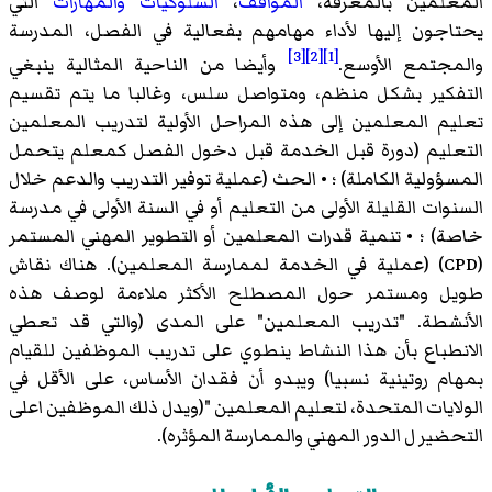
المعلمين بالمعرفة،
المواقف
،
السلوكيات
والمهارات
التي
يحتاجون إليها لأداء مهامهم بفعالية في الفصل، المدرسة
[3]
[2]
[1]
والمجتمع الأوسع.
وأيضا من الناحية المثالية ينبغي
التفكير بشكل منظم، ومتواصل سلس، وغالبا ما يتم تقسيم
تعليم المعلمين إلى هذه المراحل الأولية لتدريب المعلمين
التعليم (دورة قبل الخدمة قبل دخول الفصل كمعلم يتحمل
المسؤولية الكاملة) ؛ • الحث (عملية توفير التدريب والدعم خلال
السنوات القليلة الأولى من التعليم أو في السنة الأولى في مدرسة
خاصة) ؛ • تنمية قدرات المعلمين أو التطوير المهني المستمر
(CPD) (عملية في الخدمة لممارسة المعلمين). هناك نقاش
طويل ومستمر حول المصطلح الأكثر ملاءمة لوصف هذه
الأنشطة. "تدريب المعلمين" على المدى (والتي قد تعطي
الانطباع بأن هذا النشاط ينطوي على تدريب الموظفين للقيام
بمهام روتينية نسبيا) ويبدو أن فقدان الأساس، على الأقل في
الولايات المتحدة، لتعليم المعلمين "(ويدل ذلك الموظفين اعلى
التحضير ل الدور المهني والممارسة المؤثره).