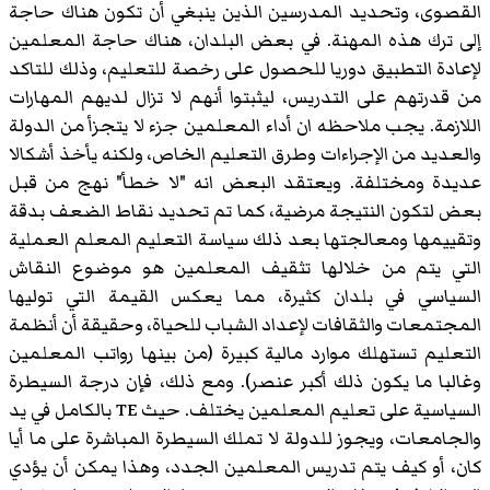
القصوى، وتحديد المدرسين الذين ينبغي أن تكون هناك حاجة
إلى ترك هذه المهنة. في بعض البلدان، هناك حاجة المعلمين
لإعادة التطبيق دوريا للحصول على رخصة للتعليم، وذلك للتاكد
من قدرتهم على التدريس، ليثبتوا أنهم لا تزال لديهم المهارات
اللازمة. يجب ملاحظه ان أداء المعلمين جزء لا يتجزأ من الدولة
والعديد من الإجراءات وطرق التعليم الخاص، ولكنه يأخذ أشكالا
عديدة ومختلفة. ويعتقد البعض انه "لا خطأ" نهج من قبل
بعض لتكون النتيجة مرضية، كما تم تحديد نقاط الضعف بدقة
وتقييمها ومعالجتها بعد ذلك سياسة التعليم المعلم العملية
التي يتم من خلالها تثقيف المعلمين هو موضوع النقاش
السياسي في بلدان كثيرة، مما يعكس القيمة التي توليها
المجتمعات والثقافات لإعداد الشباب للحياة، وحقيقة أن أنظمة
التعليم تستهلك موارد مالية كبيرة (من بينها رواتب المعلمين
وغالبا ما يكون ذلك أكبر عنصر). ومع ذلك، فإن درجة السيطرة
السياسية على تعليم المعلمين يختلف. حيث TE بالكامل في يد
والجامعات، ويجوز للدولة لا تملك السيطرة المباشرة على ما أيا
كان، أو كيف يتم تدريس المعلمين الجدد، وهذا يمكن أن يؤدي