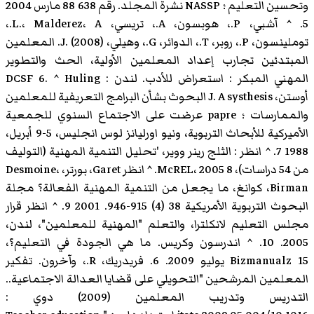
وتحسين التعليم ؛ NASSP نشرة المجلد. رقم 638 88 مارس 2004
5. ^ آشبي، P.، هوبسون، A.، تريسي، L.، Malderez، A.،
توملينسون، P.، روبر، T.، الدوائر، G.، وهيلي، J. (2008). المعلمين
المبتدئين تجارب إعداد المعلمين الأولية، الحث والتطوير
المهني المبكر : استعراض للأدب. لندن : DCSF 6. ^ Huling
أوستن، J. A systhesis البحوث بشأن البرامج التعريفية للمعلمين
والممارسات ؛ papre عرضت على الاجتماع السنوي للجمعية
الأميركية للأبحاث التربوية، ونيو اورليانز لوس انجليس، 5-9 أبريل،
1988 7. ^ انظر : الثلج رينر ووير، 'تحليل التنمية المهنية (التوليف
من 54 دراسات)، McREL، 2005 8. ^ انظر Garet، بورتر، Desmoine،
Birman، كوانغ، ما يجعل من التنمية المهنية الفعالة؟ مجلة
البحوث التربوية الأمريكية 38 (4) 915-946. 2001 9. ^ انظر قرار
مجلس التعليم لانكلترا، والتعلم "المهنية للمعلمين"، لندن،
2005. 10. ^ اندرسون وكريس. ما هي الجودة في التعليم؟،
Bizmanualz 15 يوليو 2009. 6. فريدريك، R.، وآخرون. تفكير
المعلمين المرشحين "التحويلي على قضايا العدالة الاجتماعية..
التدريس وتدريب المعلمين (2009) دوي :