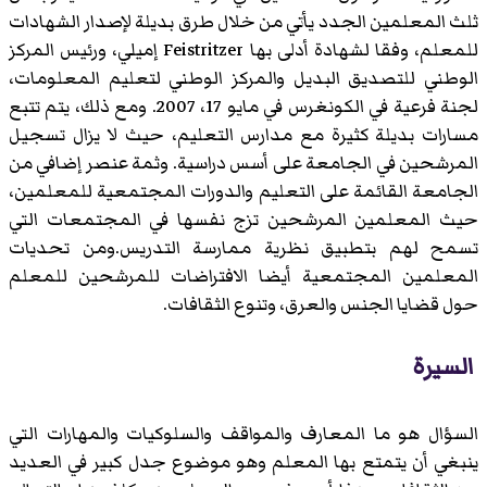
ثلث المعلمين الجدد يأتي من خلال طرق بديلة لإصدار الشهادات
للمعلم، وفقا لشهادة أدلى بها Feistritzer إميلي، ورئيس المركز
الوطني للتصديق البديل والمركز الوطني لتعليم المعلومات،
لجنة فرعية في الكونغرس في مايو 17، 2007. ومع ذلك، يتم تتبع
مسارات بديلة كثيرة مع مدارس التعليم، حيث لا يزال تسجيل
المرشحين في الجامعة على أسس دراسية. وثمة عنصر إضافي من
الجامعة القائمة على التعليم والدورات المجتمعية للمعلمين،
حيث المعلمين المرشحين تزج نفسها في المجتمعات التي
تسمح لهم بتطبيق نظرية ممارسة التدريس.ومن تحديات
المعلمين المجتمعية أيضا الافتراضات للمرشحين للمعلم
حول قضايا الجنس والعرق، وتنوع الثقافات.
السيرة
السؤال هو ما المعارف والمواقف والسلوكيات والمهارات التي
ينبغي أن يتمتع بها المعلم وهو موضوع جدل كبير في العديد