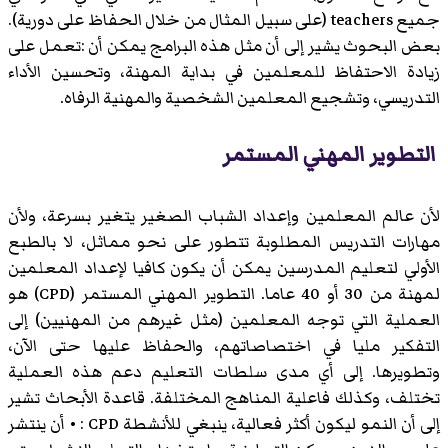
جميع teachers (على سبيل المثال من خلال الحفاظ على دورية).
بعض البحوث يشير إلى أن مثل هذه البرامج يمكن أن :تعمل على
زيادة الاحتفاظ للمعلمين في بداية المهنة، وتحسين الأداء
التدريسي، وتشجيع المعلمين الشخصية والمهنية الرفاه.
التطوير المهني المستمر
لأن عالم المعلمين وإعداد الشباب الصغير يتغير بسرعة، ولأن
مهارات التدريس المطلوبة تتطور على نحو مماثل، لا بالطبع
الأولي لتعليم المدرسين يمكن أن يكون كافيا لإعداد المعلمين
لمهنة من 30 أو 40 عاما. التطوير المهني المستمر (CPD) هو
العملية التي توجه المعلمين (مثل غيرهم من المهنيين) إلى
التفكير مليا في اختصاصاتهم، والحفاظ عليها حتى الآن،
وتطويرها. إلى أي مدى سلطات التعليم دعم هذه العملية
تختلف، وكذلك فاعلية المناهج المختلفة. قاعدة الأبحاث تشير
إلى أن النمو ليكون أكثر فعالية، ينبغي للأنشطة CPD : • أن ينتشر