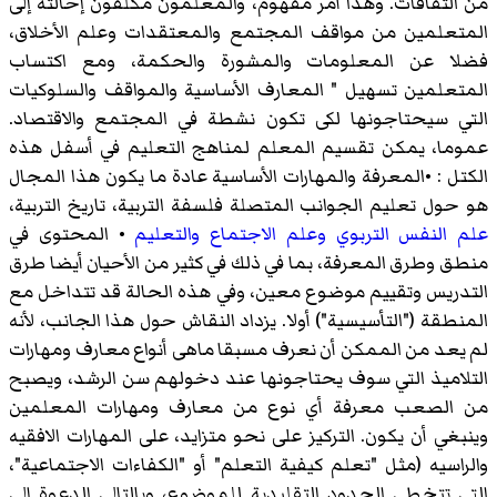
من الثقافات. وهذا أمر مفهوم، والمعلمون مكلفون إحالته إلى
المتعلمين من مواقف المجتمع والمعتقدات وعلم الأخلاق،
فضلا عن المعلومات والمشورة والحكمة، ومع اكتساب
المتعلمين تسهيل " المعارف الأساسية والمواقف والسلوكيات
التي سيحتاجونها لكى تكون نشطة في المجتمع والاقتصاد.
عموما، يمكن تقسيم المعلم لمناهج التعليم في أسفل هذه
الكتل : •المعرفة والمهارات الأساسية عادة ما يكون هذا المجال
هو حول تعليم الجوانب المتصلة فلسفة التربية، تاريخ التربية،
علم النفس التربوي
وعلم الاجتماع
والتعليم
• المحتوى في
منطق وطرق المعرفة، بما في ذلك في كثير من الأحيان أيضا طرق
التدريس وتقييم موضوع معين، وفي هذه الحالة قد تتداخل مع
المنطقة ("التأسيسية") أولا. يزداد النقاش حول هذا الجانب، لأنه
لم يعد من الممكن أن نعرف مسبقا ماهى أنواع معارف ومهارات
التلاميذ التي سوف يحتاجونها عند دخولهم سن الرشد، ويصبح
من الصعب معرفة أي نوع من معارف ومهارات المعلمين
وينبغي أن يكون. التركيز على نحو متزايد، على المهارات الافقيه
والراسيه (مثل "تعلم كيفية التعلم" أو "الكفاءات الاجتماعية"،
التي تتخطى الحدود التقليدية للموضوع، وبالتالي الدعوة إلى