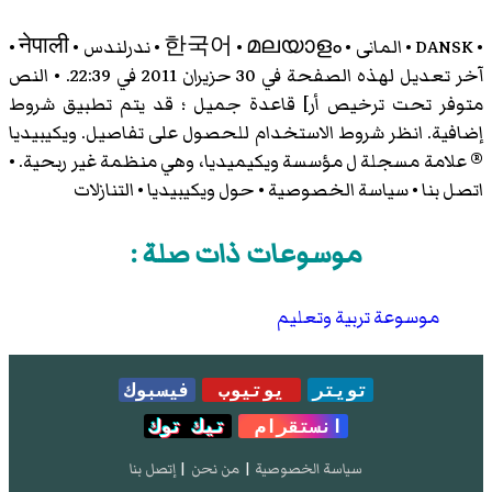
• DANSK • المانى • 한국어 • മലയാളം • ندرلندس • नेपाली •
آخر تعديل لهذه الصفحة في 30 حزيران 2011 في 22:39. • النص
متوفر تحت ترخيص أر] قاعدة جميل ؛ قد يتم تطبيق شروط
إضافية. انظر شروط الاستخدام للحصول على تفاصيل. ويكيبيديا
® علامة مسجلة ل مؤسسة ويكيميديا، وهي منظمة غير ربحية. •
اتصل بنا • سياسة الخصوصية • حول ويكيبيديا • التنازلات
موسوعات ذات صلة :
موسوعة تربية وتعليم
تويتر
يوتيوب
فيسبوك
انستقرام
تيك توك
سياسة الخصوصية
|
من نحن
|
إتصل بنا