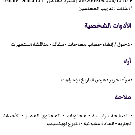
10.1016/jtate.2009.05.004 استردادها من "
Teacher education
" الفئات : تدريب المعلمين
الأدوات الشخصية
• دخول / إنشاء حساب مساحات • مقالة • مناقشة المتغيرات
آراء
• قرأ • تحرير • عرض التاريخ الإجراءات
ملاحة
• الصفحة الرئيسية • محتويات • المحتوى المميز • الأحداث
الجارية • المادة عشوائية • التبرع لويكيبيديا