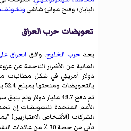
اليابان؛ وفتح موانئ
شاشي
وتشونغتش
تعويضات حرب العراق
بعد
حرب الخليج
، وافق
العراق على
المالية عن الأضرار الناجمة عن غزوه
دولار أمريكي في شكل مطالبات من
تم دفع 48.7 مليار دولار ولم يتبق سوى 3.7 مليار دولار لدفعها إلى الكويت نيابة عن مؤسسة البترول الكويتية.
الأمم المتحدة للتعويضات إن تحدي
الشركات (الأشخاص الاعتباريين) "
تأتي من حصة 30 ٪ من عائدات النفط العراقي من برنامج