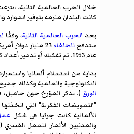
خلال الحرب العالمية الثانية، انتزعت
كانت البلدان ملزمة بتوفير الموارد و
بعد
الحرب العالمية الثانية
، وفقًا
لم
ستدفع
للحلفاء
23 مليار دولار أمريكي بشكل رئيسي في الآلات
عام 1953. تم تفكيك أو تدمير أعداد كبيرة من المصانع. توقف التفكيك في الغرب عام 1950.
بداية من استسلام ألمانيا واستمرار
التكنولوجية والعلمية وكذلك جميع بر
الورق
). يذكر المؤرخ
جون جامبل
، ف
"التعويضات الفكرية" التي اتخذتها الولاي
الألمانية كانت جزئيا في شكل
عمل
والمدنيين الألمان للعمل القسري (