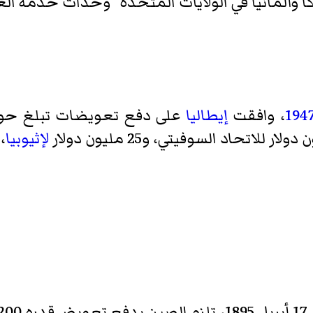
كا وألمانيا في الولايات المتحدة "وحدات خدمة ا
، وافقت
إيطاليا
على دفع تعويضات تبلغ حوالي 125 مليون دولا
لإثيوبيا
، و5 م