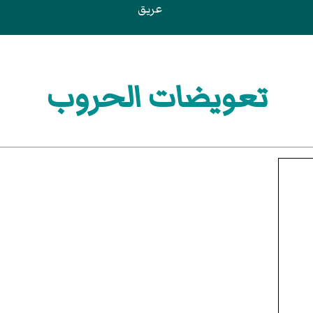
عريق
تعويضات الحروب