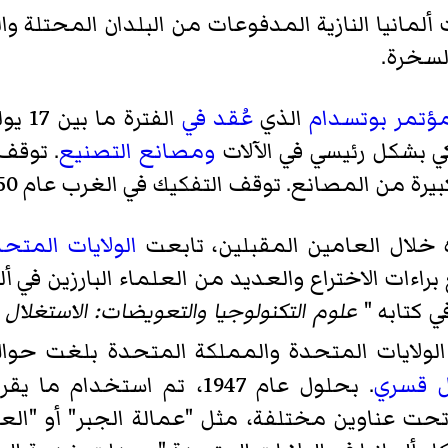
 ألمانيا النازية المدفوعات من البلدان المحتلة و
السخرة.
ؤتمر بوتسدام
الذي
عُقد في
ومصانع التصنيع
. توقف
ه خلال العامين المقبلين، تابعت
الولايات المتح
اءات الاختراع والعديد من العلماء البارزين في أل
ي كتابه "
علوم التكنولوجيا والتعويضات: الاستغلال 
ات المتحدة والمملكة المتحدة بلغت حوالي 10 مليارات دول
 قسري
. بحلول عام 1947، تم استخدام ما يقرب من 4000,000 من
تحت عناوين مختلفة، مثل "عمالة الجبر" أو "العم