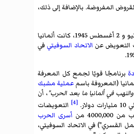
القروض المفروضة. بالإضافة إلى ذلك،
الفترة ما بين 17 يوليو و 2 أغسطس 1945، كانت ألمانيا
 التعويض عن
الاتحاد السوفيتي
في
دة
برنامجًا قويًا لجمع كل المعرفة
مانيا (المعروفة باسم
عملية مشبك
والنهب في ألمانيا ما بعد الحرب"
، أن
[4]
ار.
التعويضات
أسرى الحرب
ل القسري") في الاتحاد السوفيتي،