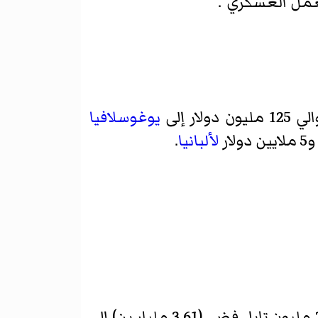
لعمل العسكري".
ر إلى
يوغوسلافيا
لايين دولار
لألبانيا
.
، الموقعة في 17 أبريل 1895، تلزم الصين بدفع تعويض قدره 200 مليون تايل فضي (3.61 مليار ين) إلى