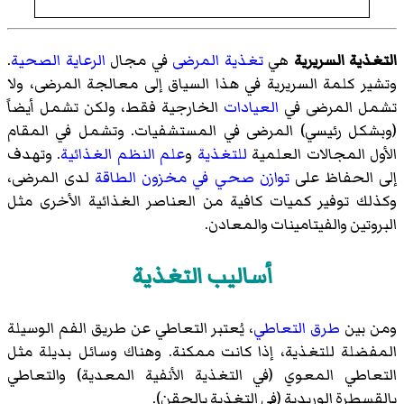
التغذية السريرية
هي
تغذية
المرضى
في مجال
الرعاية الصحية
.
وتشير كلمة السريرية في هذا السياق إلى معالجة المرضى، ولا
تشمل المرضى في
العيادات
الخارجية فقط، ولكن تشمل أيضاً
(وبشكل رئيسي) المرضى في المستشفيات. وتشمل في المقام
الأول المجالات العلمية
للتغذية
و
علم النظم الغذائية
. وتهدف
إلى الحفاظ على
توازن صحي في مخزون الطاقة
لدى المرضى،
وكذلك توفير كميات كافية من العناصر الغذائية الأخرى مثل
البروتين والفيتامينات والمعادن.
أساليب التغذية
ومن بين
طرق التعاطي
، يُعتبر التعاطي عن طريق الفم الوسيلة
المفضلة للتغذية، إذا كانت ممكنة. وهناك وسائل بديلة مثل
التعاطي المعوي (في التغذية الأنفية المعدية) والتعاطي
بالقسطرة الوريدية (في التغذية بالحقن).