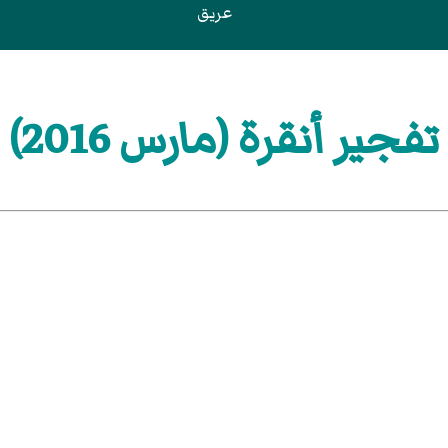
عريق
تفجير أنقرة (مارس 2016)