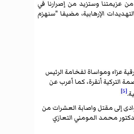
ن عزيمتنا وستزيد من إصرارنا في
تهديدات الإرهابية، مضيفا "سنهزم
قية عزاء ومواساة لفخامة الرئيس
مة التركية أنقرة، كما أعرب عن
[5]
ة.
 وادى إلى مقتل واصابة العشرات من
الدكتور محمد المومني التعازي