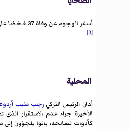
الضحايا
أسفر الهجوم عن وفاة 37 شخصًا على الأقل، كان من ضمنهم كمال بولوت والد لاعب كرة القدم التركي الدولي
[3]
المحلية
أدان الرئيس التركي
رجب طيب أردوغا
الأخيرة جراء عدم الاستقرار الذي 
كأدوات لصالحه، باتوا يلجؤون إلى طر