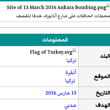
حطات الحافلات على
شارع أتاتورك
، هدفا للقصف
المعلومات
لبلد
تركيا
أنقرة
لموقع
تركيا
لتاريخ
13 مارس
2016
لهدف
مدني