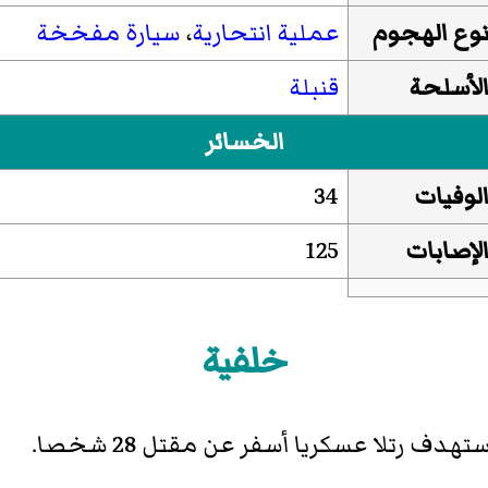
وع الهجوم
عملية انتحارية
،
سيارة مفخخة
لأسلحة
قنبلة
الخسائر
لوفيات
34
لإصابات
125
خلفية
ف رتلا عسكريا أسفر عن مقتل 28 شخصا.