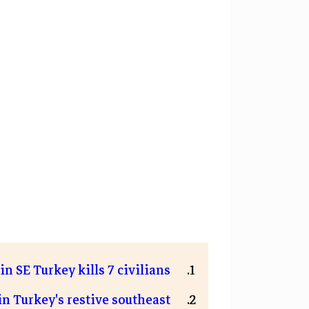
in SE Turkey kills 7 civilians
in Turkey's restive southeast