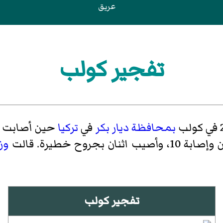
عريق
تفجير كولب
كولب
بمحافظة ديار بكر
في
تركيا
حين أصابت قن
وزا
تفجير كولب