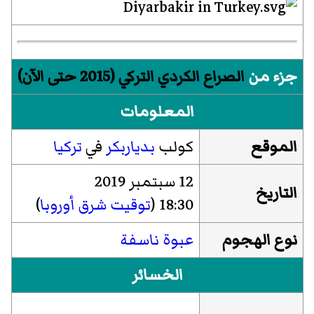
جزء من
الصراع الكردي التركي (2015 حتى الآن)
المعلومات
الموقع
كولب
بدياربكر
في
تركيا
12 سبتمبر 2019
التاريخ
18:30 (
توقيت شرق أوروبا
)
نوع الهجوم
عبوة ناسفة
الخسائر