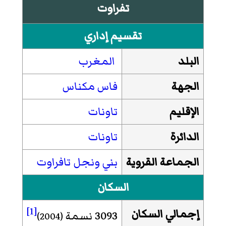
تفراوت
تقسيم إداري
البلد
المغرب
الجهة
فاس مكناس
الإقليم
تاونات
الدائرة
تاونات
الجماعة القروية
بني ونجل تافراوت
السكان
[1]
إجمالي السكان
3093 نسمة
(2004)