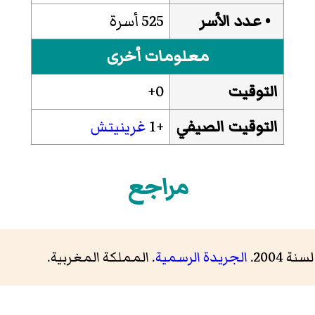
• عدد الأسر
525 أسرة
معلومات أخرى
التوقيت
0+
التوقيت الصيفي
+1
غرينيتش
مراجع
 2004.
الجريدة الرسمية
. المملكة المغربية.