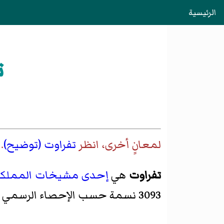
الرئيسية
ت
لمعانٍ أخرى، انظر
تفراوت (توضيح)
.
تفراوت
هي
إحدى مشيخات
المملكة
3093 نسمة حسب الإحصاء الرسمي للسكان والسكنى لسنة 2004.