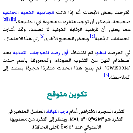
اقترحت بعض الأبحاث أنه إذا كانت
الجاذبية الكمية الحلقية
[3]
[2]
[1]
صحيحة، فيمكن أن توجد متفردات مجردة في الطبيعة،
مما يعني أن فرضية الرقابة الكونية لا تصمد. وقد أشارت
[5]
[4]
الحسابات الرقمية
وبعض الحجج الأخرى
إلى هذا الاحتمال.
في المرصد
ليغو
، تم اكتشاف
أول رصد للموجات الثقالية
بعد
اصطدام اثنين من الثقوب السوداء، والمعروفة باسم حدث
"GW150914". لم ينتج هذا الحدث متفردًا مجردًا يستند إلى
[6]
الملاحظة.
تكوين متوقع
التفرد المجرد الافتراضي أمام
درب التبانة
. العامل المتغير في
التفرد هو M=1, a²+Q²=2M². وينظر إلى التفرد من مستويها
الاستوائي عند θ=90° (أعلى الحافة).