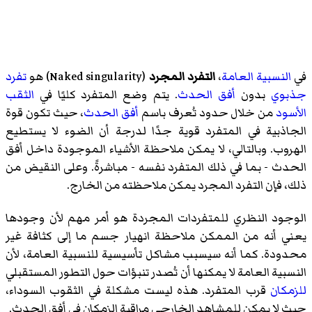
في
النسبية العامة
،
التفرد المجرد
(
Naked singularity
)‏ هو
تفرد
جذبوي
بدون
أفق الحدث
. يتم وضع المتفرد كليًا في
الثقب
الأسود
من خلال حدود تُعرف باسم
أفق الحدث
، حيث تكون قوة
الجاذبية في المتفرد قوية جدًا لدرجة أن الضوء لا يستطيع
الهروب. وبالتالي، لا يمكن ملاحظة الأشياء الموجودة داخل أفق
الحدث - بما في ذلك المتفرد نفسه - مباشرةً. وعلى النقيض من
ذلك، فإن التفرد المجرد يمكن ملاحظته من الخارج.
الوجود النظري للمتفردات المجردة هو أمر مهم لأن وجودها
يعني أنه من الممكن ملاحظة انهيار جسم ما إلى كثافة غير
محدودة. كما أنه سيسبب مشاكل تأسيسية للنسبية العامة، لأن
النسبية العامة لا يمكنها أن تُصدر تنبؤات حول التطور المستقبلي
للزمكان
قرب المتفرد. هذه ليست مشكلة في الثقوب السوداء،
حيث لا يمكن للمشاهد الخارجي مراقبة الزمكان في أفق الحدث.