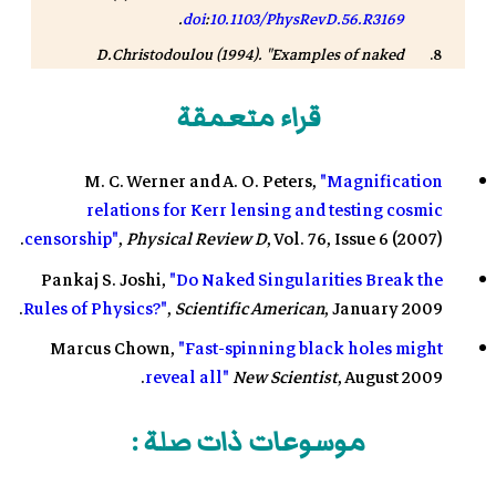
.
doi
:
10.1103/PhysRevD.56.R3169
D.Christodoulou (1994). "Examples of naked
singularity formation in the gravitational collapse
of a scalar field".
Ann. Math
.
140
(3): 607–653.
قراء متعمقة
.
doi
:
10.2307/2118619
D. Christodoulou (1999). "The instability of naked
M. C. Werner and A. O. Peters,
"Magnification
singularities in the gravitational collapse of a scalar
relations for Kerr lensing and testing cosmic
field".
Ann. Math
.
149
(1): 183–217.
arXiv
:.
censorship"
,
Physical Review D
, Vol. 76, Issue 6 (2007).
.
doi
:
10.2307/121023
Pankaj S. Joshi,
"Do Naked Singularities Break the
Stephen Battersby (1 October 2007).
"Is a 'naked
singularity' lurking in our galaxy?"
.
نيو ساينتست
.
Rules of Physics?"
,
Scientific American
, January 2009.
مؤرشف من
الأصل
في 31 مايو 2015
.
Marcus Chown,
"Fast-spinning black holes might
reveal all"
New Scientist
, August 2009.
موسوعات ذات صلة :