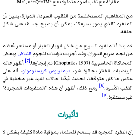
مقارنة مع ثقب أسود متطرف مع M=1, a²+Q²=1M².
من المفاهيم المستخلصة من الثقوب السوداء الدوارة، يتبين أن
المتفرد "الذي يدور بسرعة"، يمكن أن يصبح جسمًا على شكل
حلقة.
قد ينشأ المتفرد السريع من خلال انهيار الغبار أو مستعر أعظم
من نجم سريع الدوران. وقد أجريت دراسات لنجوم
النباض
وبعض
[7]
المحاكاة الحاسوبية (Choptuik ، 1997) تم إنجازها.
أظهر عالم
الرياضيات الفائز بجائزة شو،
ديمتريوس كريستودولو
، أنه على
عكس ما كان متوقعًا، تحدث أيضًا حالات تفرد غير مخفية في
[8]
الثقب الأسود.
ومع ذلك، أظهر أن هذه "المتفردات المجردة"
[9]
غير مستقرة.
تأثيرات
إن التفرد المجرد قد يسمح للعلماء بمراقبة مادة كثيفة بشكل لا