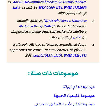
74.
doi
:
10.1146/annurev.biochem.76.050106.093909
.
17352659
PMID
.
0066-4154
ISSN
. مؤرشف من
الأصل
في 09 ديسمبر 2019.
Kulozik, Andreas.
"Research Focus 1: Nonsense
Mediated Decay (NMD)"
.
Molecular Medicine
Partnership Unit
. University of Heidelberg. مؤرشف
من
الأصل
في 27 يناير 2019.
Holbrook, Jill (2004). "Nonsense-mediated decay
approaches the clinic".
Nature Genetics
.
36
(8): 801–
.
808.
doi
:
10.1038/ng1403
.
PMID
15284851
موسوعات ذات صلة :
موسوعة علم الوراثة
موسوعة الكيمياء الحيوية
موسوعة علم الأحياء الخلوي والجزيئي