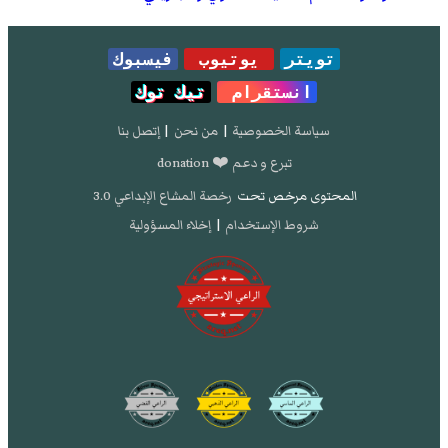
تويتر
يوتيوب
فيسبوك
انستقرام
تيك توك
سياسة الخصوصية
|
من نحن
|
إتصل بنا
تبرع و دعم ❤️ donation
المحتوى مرخص تحت
رخصة المشاع الإبداعي 3.0
شروط الإستخدام
|
إخلاء المسؤولية