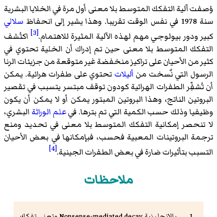
وُصفت آلية التفكك المتوسط بلا معنى أول مرة في الخلايا البشرية
سنة 1978 في نفس الوقت تقريبا. وهذا يشير إلى انحفاظ
سلالي
[3]
كبير ودور بيولوجي مهم لهذه الآلية المثيرة للاهتمام.
اكتُشف
التفكك المتوسط بلا معنى حين تم إدراك أن الخلية تحتوي في
كثير من الأحيان على تراكيز منخفضة غير متوقعة من جزيئات الرنا
الرسول التي نٌسخت من
أليلات
تحتوي على
طفرات هرائية
. يمكن
أن تُشفِّر الطفرات الهرائية كودون توقف مبتسر يتسبب في تقصير
البروتين الناتج، وهذا البروتين المبتور يمكن أو لا يمكن أن يكون
وظيفيا وذلك حسب الكمية التي تم بترها. في
علم الوراثة
البشري،
لا تنحصر إمكانية التفكك المتوسط بلا معنى في تحديد ومنع
ترجمة البروتينات المعبية فحسب، فبإمكانها في بعض الأحيان
[4]
التسبب بتأثيرات ضارة في بعض الطفرات الجينية.
ملاحظات
بالإنجليزية Nonsense-mediated decay وتعني تفكك