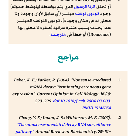
أو تحلل
الرنا الرسول
الذي يتم بواسطة (يتوسَط حدوثه)
وجود
كودون توقف
مبتسر (أي سابق لأوان وجوده ولا
معنى له في مكان وجوده)، كودون التوقف المبتسر
هذا يحدث بسبب
طفرة هرائية
(طفرة لا معنى لها
(Nonsense)) أو خطأ في
الترجمة
.
مراجع
Baker, K. E.; Parker, R. (2004). "Nonsense-mediated
mRNA decay: Terminating erroneous gene
expression".
Current Opinion in Cell Biology
.
16
(3):
293–299.
doi
:
10.1016/j.ceb.2004.03.003
.
.
PMID
15145354
Chang, Y. F.; Imam, J. S.; Wilkinson, M. F. (2007).
"The nonsense-mediated decay RNA surveillance
pathway"
.
Annual Review of Biochemistry
.
76
: 51–