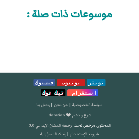
موسوعات ذات صلة :
تويتر
يوتيوب
فيسبوك
انستقرام
تيك توك
سياسة الخصوصية
|
من نحن
|
إتصل بنا
تبرع و دعم ❤️ donation
المحتوى مرخص تحت
رخصة المشاع الإبداعي 3.0
شروط الإستخدام
|
إخلاء المسؤولية