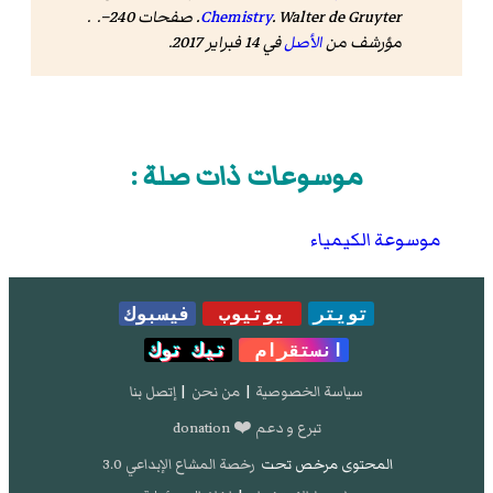
Chemistry
. Walter de Gruyter. صفحات 240–. .
مؤرشف من
الأصل
في 14 فبراير 2017.
موسوعات ذات صلة :
موسوعة الكيمياء
تويتر
يوتيوب
فيسبوك
انستقرام
تيك توك
سياسة الخصوصية
|
من نحن
|
إتصل بنا
تبرع و دعم ❤️ donation
المحتوى مرخص تحت
رخصة المشاع الإبداعي 3.0