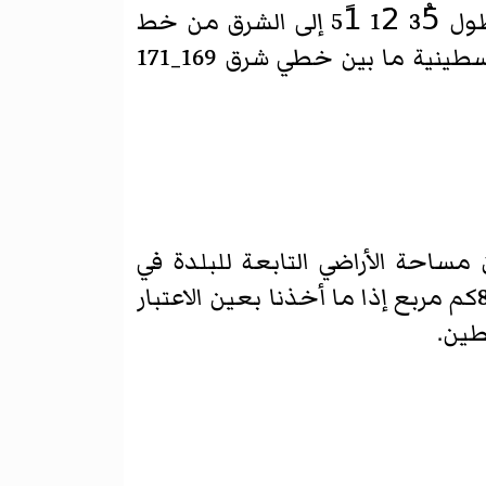
تقع بلدة تقوع فلكياً على دائرة العرض 31ُ 38َ 21ً شمال خط الاستواء، وعلى خط طول 35ُ 12َ 51ً إلى الشرق من خط
غرينتش، أما الموقع المساحي للمنطقة فتقع على شبكة الإحداثيات المساحية الفلسطينية ما بين خطي شرق 169_171
بع، وهناك من يعتقد بأن مساحة الأراضي التابعة للبلدة في
منطقة البرية تمتد حتى البحر الميت، لذلك تقدر المساحة الإجمالية للبلدة بحوالي 80كم مربع إذا ما أخذنا بعين الاعتبار
طين.