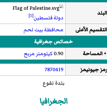
لبلد
[1]
دولة فلسطين
لتقسيم الأعلى
محافظة بيت لحم
خصائص جغرافية
 المساحة
0.90
كيلومتر مربع
مز جيونيمز
7870419
بلدة تقوع
الجغرافيا