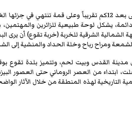
إلى الجنوب من مدينة بيت لحم على بعد 12كم تقريباً وعلى قمة
ائمة، يشكل لوحة طبيعية للزائرين والمهتمين، بج
 الشمالية الشرقية للخربة (خربة تقوع) أن يرى البح
شمعة ومراح رباح وخلة الحداد والمنشية إلى الشم
ى مدينة القدس وبيت لحم، وتتميز بلدة تقوع ب
ت، ابتداء من العصر الروماني حتى العصور البيزن
مية التاريخية لهذه المنطقة من خلال الآثار الواض