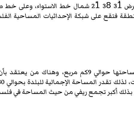
تمتد تقوع باتجاه الشرق، وتبلغ مساحتها حوالي 9كم مر
بذلك أكبر تجمع ريفي من حيث المساحة في فلس