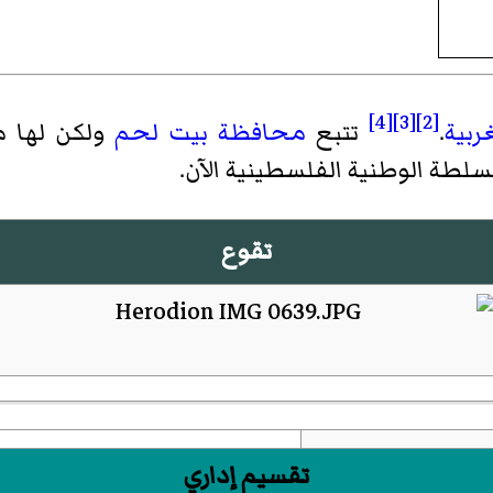
[4]
[3]
[2]
ربية
.
تتبع
محافظة بيت لحم
ولكن لها 
تقوع
تقسيم إداري