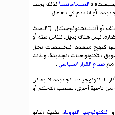
سيستs s
العلماءوتبعاً
لذلك يجب
جديدة، أو التقدم في العمل.
لف أو أنتيتيتشنولوجيكال. ("البحث
ارة. ليس هناك بديل. للناس ستة أو
متها كنهج متعدد التخصصات لحل
سويق التكنولوجيات الجديدة. ولذلك
ل مع
صناع القرار السياسي
.
ر التكنولوجيات الجديدة لا يمكن
 من ناحية أخرى، يصعب التحكم أو
 و
التكنولوجيا النووية
، تقنية النانو