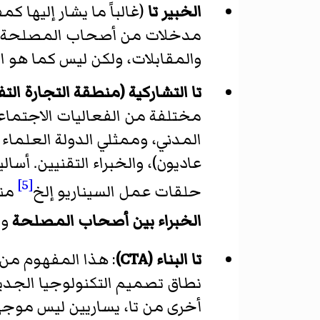
الخبير تا
(غالباً ما يشار إليها ك
مدخلات من أصحاب المصلحة والج
والمقابلات، ولكن ليس كما هو الح
تا التشاركية (منطقة التجارة الت
مختلفة من الفعاليات الاجتماع
المدني، وممثلي الدولة العلماء
عاديون)، والخبراء التقنيين. أسا
[5]
حلقات عمل السيناريو إلخ
منط
الخبراء بين أصحاب المصلحة
و
تا البناء (CTA)
: هذا المفهوم من
نطاق تصميم التكنولوجيا الجديد
أخرى من تا، يساريين ليس موجها ن