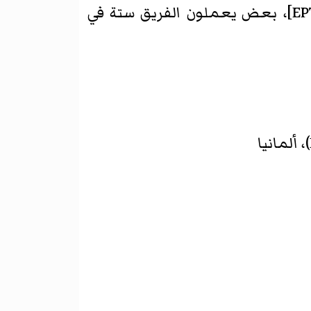
العديد من المؤسسات تا عضوان في تقييم التكنولوجيا البرلمانية الأوروبية (شبكة EPTA]، بعض يعملون الفريق ستة في