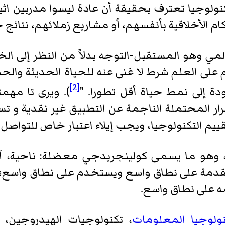
كنولوجيا تعترف بحقيقة أن عادة ليسوا مدربين اثي
كام الأخلاقية بأنفسهم، أو مشاريع زملائهم، نتائج 
مي وهو المستقبل-التوجه بدلاً من النظر إلى الخ
 على العلم شرط لا غنى عنه للحياة الحديثة والحض
[2]
دة إلى نمط حياة أقل تطورا. "
). ويرى تا مه
ار المحتملة الناجمة عن التطبيق غير نقدية و ت
ييم التكنولوجيا، ويجب إيلاء اعتبار خاص للتواص
 وهو ما يسمى كولينجريدجي معضلة: ناحية، آثا
لمتقدمة على نطاق واسع ويستخدم على نطاق واسع؛
ه على نطاق واسع.
ولوجيا المعلومات
، تكنولوجيات الهيدروجين،