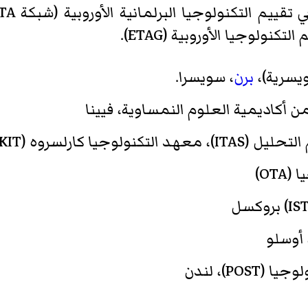
كنولوجيا الأوروبية (ETAG).
ويسرية)،
برن
، سويسرا.
لسروه (KIT)، ألمانيا
OT)
 أوسلو
PO)، لندن