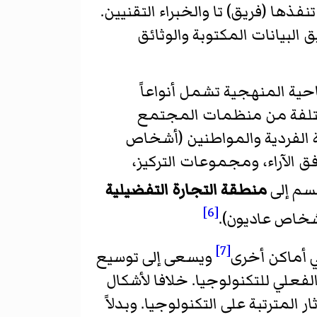
تنفذها (فريق) تا والخبراء التقنيين.
بيانات المكتوبة والوثائق
حية المنهجية تشمل أنواعاً
مختلفة من منظمات المجتمع
ة الفردية والمواطنين (أشخاص
فق الآراء، ومجموعات التركيز،
سم إلى
منطقة التجارة التفضيلية
[6]
شخاص عاديون).
[7]
ي أماكن أخرى
ويسعى إلى توسيع
فعلي للتكنولوجيا. خلافا لأشكال
المترتبة على التكنولوجيا. وبدلاً