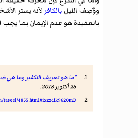
وأما في الشرع فإن معرفة حقيقة ا
ووٌصِف الليل
بالكافر
لأنه يستر الأشخ
بالعقيدة هو عدم الإيمان بما يجب 
"ما هو تعريف التكفير وما هي ضو
25 أكتوبر 2018
.
om/taseel/4855.html#ixzz4ik9620mD