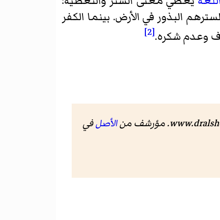
للغة
يعطي معنى الستر والتغطية:
لسترهم البذور في الأرض. بينما الكفر
[2]
وف وعدم شكره.
www.dralshe
. مؤرشف من
الأصل
في