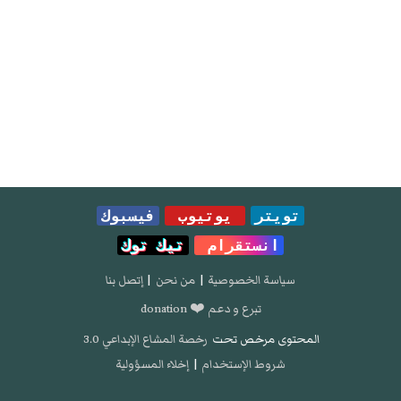
تويتر
يوتيوب
فيسبوك
انستقرام
تيك توك
سياسة الخصوصية
|
من نحن
|
إتصل بنا
تبرع و دعم ❤️ donation
المحتوى مرخص تحت
رخصة المشاع الإبداعي 3.0
شروط الإستخدام
|
إخلاء المسؤولية