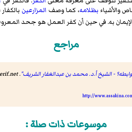
لتكفير تتوقف على معرفة معنى
الكفر
. فالكفر في
ا
اص والأشياء
بظلامه
، كما وصف
المزارعين
بالكفار 
الإيمان به. في حين أن كفر العمل هو جحد المعر
مراجع
ابطه؟ - الشيخ أ.د. محمد بن عبدالغفار الشريف"
.
rif.net
http://www.assakina.c
موسوعات ذات صلة :