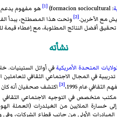
[1]
ة
:
formacion sociocultural
)‏
هو مفهوم يدعم تطو
[2]
يش مع الآخرين.
وتحت هذا المصطلح، يبدأ الفر
حقيق أفضل النتائج المطلوبة، مع إعطاء قيمة للع
نشأته
لولايات المتحدة الأمريكية
في أوائل الستينيات. خلا
ريبية في المجال الاجتماعي الثقافي للعاملين ا
[3]
هم الثقافي
عام 1995،
اكتشف صحفيان أنه كان 
لى خسارة الملايين من الغيلدرات (العملة الهو
 المبادرات الأولى من جانب قطاع الشركات، وفي