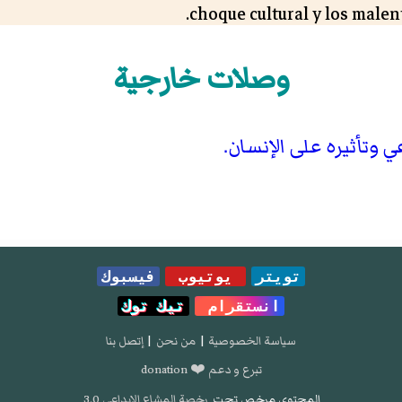
choque cultural y los male
petencia intercultural a partir del análisis sociocu
وصلات خارجية
nicación y cultura: Propuestas para el análisis trans
comunicativas cara a cara. Madrid, Frankfurt am Ma
 وتأثيره على الإنسان.
Rodrigo Alsina, M. (1999) La comunicación intercu
a, comunicación y lenguaje: reflexiones para la enseñ
multiculturales, 
تويتر
يوتيوب
فيسبوك
انستقرام
تيك توك
سياسة الخصوصية
|
من نحن
|
إتصل بنا
تبرع و دعم ❤️ donation
المحتوى مرخص تحت
رخصة المشاع الإبداعي 3.0