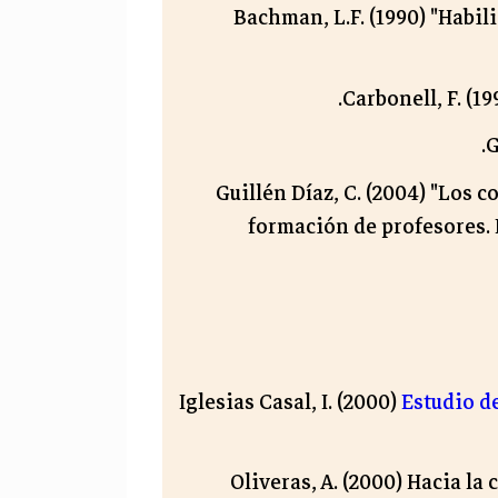
Bachman, L.F. (1990) "Habil
Carbonell, F. (1
G
Guillén Díaz, C. (2004) "Los c
formación de profesores. 
Iglesias Casal, I. (2000)
Estudio de
Oliveras, A. (2000) Hacia la