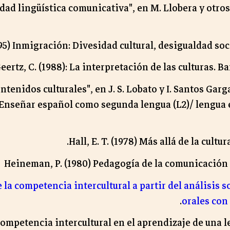
idad lingüística comunicativa", en M. Llobera y otr
995) Inmigración: Divesidad cultural, desigualdad so
eertz, C. (1988): La interpretación de las culturas. Ba
ontenidos culturales", en J. S. Lobato y I. Santos Gar
Enseñar español como segunda lengua (L2)/ lengua e
Hall, E. T. (1978) Más allá de la cultu
Heineman, P. (1980) Pedagogía de la comunicación 
 la competencia intercultural a partir del análisis 
orales con
 competencia intercultural en el aprendizaje de una 