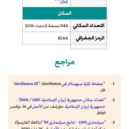
إيران
السكان
التعداد السكاني
344 نسمة
(إحصاء
2016
)
الرمز الجغرافي
8566
مراجع
"صفحة تكية سبهسالار في GeoNames ID"
GeoNames
.
.
ID
"تعداد سكان جمهورية إيران الإسلامية، 1385 / 2006"
.
جمهورية إيران الإسلامية
. مؤرشف من
الأصل
في 16 نوفمبر
2010.
"سرشماری 1395 - نتایج سرشماری 95"
(باللغة الفارسية).
مرکز آمار ایران. مؤرشف من
الأصل
في 26 مايو 2020
.