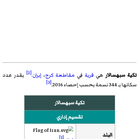
[2]
تكية سبهسالار
هي
قرية
في
مقاطعة كرج
،
إيران
.
يقدر عدد
[3]
سكانها بـ 344 نسمة بحسب
إحصاء 2016
.
تكية سبهسالار
تقسيم إداري
البلد
[1]