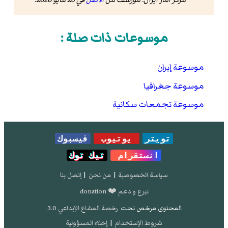
موسوعات ذات صلة :
موسوعة إيران
موسوعة جغرافيا
موسوعة تجمعات سكانية
تويتر
يوتيوب
فيسبوك
انستقرام
تيك توك
سياسة الخصوصية
|
من نحن
|
إتصل بنا
تبرع و دعم ❤️ donation
المحتوى مرخص تحت
رخصة المشاع الإبداعي 3.0
شروط الإستخدام
|
إخلاء المسؤولية