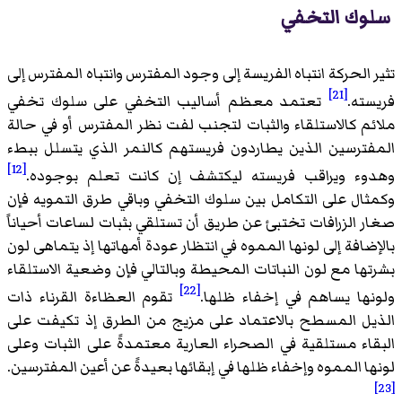
سلوك التخفي
تثير الحركة انتباه الفريسة إلى وجود المفترس وانتباه المفترس إلى
[21]
فريسته.
تعتمد معظم أساليب التخفي على سلوك تخفي
ملائم كالاستلقاء والثبات لتجنب لفت نظر المفترس أو في حالة
المفترسين الذين يطاردون فريستهم كالنمر الذي يتسلل ببطء
[12]
وهدوء ويراقب فريسته ليكتشف إن كانت تعلم بوجوده.
وكمثال على التكامل بين سلوك التخفي وباقي طرق التمويه فإن
صغار الزرافات تختبئ عن طريق أن تستلقي بثبات لساعات أحياناً
بالإضافة إلى لونها المموه في انتظار عودة أمهاتها إذ يتماهى لون
بشرتها مع لون النباتات المحيطة وبالتالي فإن وضعية الاستلقاء
[22]
ولونها يساهم في إخفاء ظلها.
تقوم العظاءة القرناء ذات
الذيل المسطح بالاعتماد على مزيج من الطرق إذ تكيفت على
البقاء مستلقية في الصحراء العارية معتمدةً على الثبات وعلى
لونها المموه وإخفاء ظلها في إبقائها بعيدةً عن أعين المفترسين.
[23]