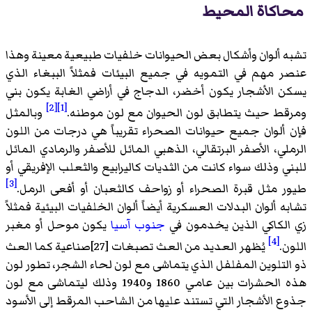
محاكاة المحيط
تشبه ألوان وأشكال بعض الحيوانات خلفيات طبيعية معينة وهذا
عنصر مهم في التمويه في جميع البيئات فمثلاً الببغاء الذي
يسكن الأشجار يكون أخضر، الدجاج في أراضي الغابة يكون بني
[2]
[1]
ومرقط حيث يتطابق لون الحيوان مع لون موطنه.
وبالمثل
فإن ألوان جميع حيوانات الصحراء تقريباً هي درجات من اللون
الرملي، الأصفر البرتقالي، الذهبي المائل للأصفر والرمادي المائل
للبني وذلك سواء كانت من الثديات كاليرابيع والثعلب الإفريقي أو
[3]
طيور مثل قبرة الصحراء أو زواحف كالثعبان أو أفعى الرمل.
تشابه ألوان البدلات العسكرية أيضاً ألوان الخلفيات البيئية فمثلاً
زي الكاكي الذين يخدمون في
جنوب آسيا
يكون موحل أو مغبر
[4]
اللون.
يُظهر العديد من العث تصبغات [27]صناعية كما العث
ذو التلوين المفلفل الذي يتماشى مع لون لحاء الشجر، تطور لون
هذه الحشرات بين عامي 1860 و1940 وذلك ليتماشى مع لون
جذوع الأشجار التي تستند عليها من الشاحب المرقط إلى الأسود