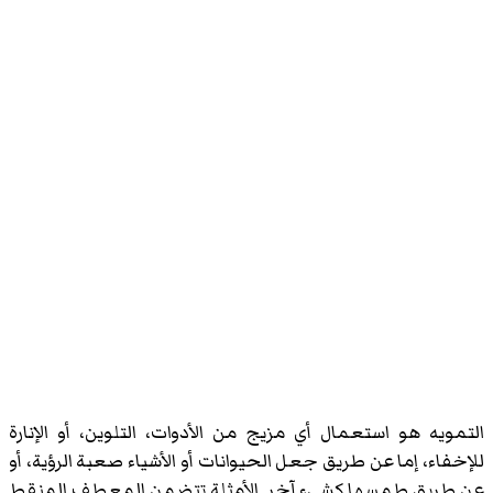
التمويه هو استعمال أي مزيج من الأدوات، التلوين، أو الإنارة
للإخفاء، إما عن طريق جعل الحيوانات أو الأشياء صعبة الرؤية، أو
عن طريق طمسها كشيءٍ آخر. الأمثلة تتضمن المعطف المنقط