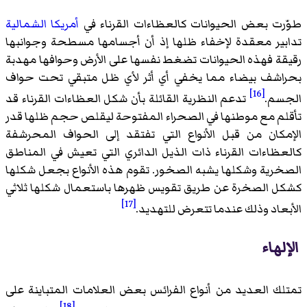
طوّرت بعض الحيوانات كالعظاءات القرناء في
أمريكا الشمالية
تدابير معقدة لإخفاء ظلها إذ أن أجسامها مسطحة وجوانبها
رقيقة فهذه الحيوانات تضغط نفسها على الأرض وحوافها مهدبة
بحراشف بيضاء مما يخفي أي أثر لأي ظل متبقي تحت حواف
[16]
الجسم.
تدعم النظرية القائلة بأن شكل العظاءات القرناء قد
تأقلم مع موطنها في الصحراء المفتوحة ليقلص حجم ظلها قدر
الإمكان من قبل الأنواع التي تفتقد إلى الحواف المحرشفة
كالعظاءات القرناء ذات الذيل الدائري التي تعيش في المناطق
الصخرية وشكلها يشبه الصخور. تقوم هذه الأنواع بجعل شكلها
كشكل الصخرة عن طريق تقويس ظهرها باستعمال شكلها ثلاثي
[17]
الأبعاد وذلك عندما تتعرض للتهديد.
الإلهاء
تمتلك العديد من أنواع الفرائس بعض العلامات المتباينة على
[18]