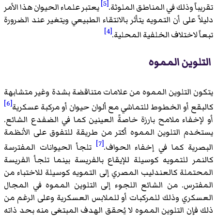
[5]
تقريباً وذلك في المناطق الملوثة.
يعتبر علماء الحيوان هذا الأمر
دليلاً على أن التمويه يتأثر بالانتقاء الطبيعي ويتغير عند الضرورة
[4]
تبعاً لاختلاف الخلفية المحلية.
التلوين المموه
يتكون التلوين المموه من علامات متناقضة بشدة وغير متشابهة
[6]
كالبقع أو الخطوط للتماشي مع ألوان حيوان أو مركبة عسكرية
أو لإخفاء ملامح بارزة خاصةً العينين كما في الضفدع الشائع.
يستخدم التلوين المموه أكتر من طريقة للتفوق على الأنظمة
[7]
البصرية كما في إخفاء الحواف.
تلجأ الحيوانات المفترسة
كالنمر للتمويه كوسيلة للإيقاع بالفريسة بينما تلجأ الفريسة
المحتملة كالعندليب المصري إلى التمويه كوسيلة للاختباء من
المفترس. من الشائع اللجوء إلى التلوين المموه في المجال
العسكري وذلك للمركبات أو للملابس العسكرية وعلى الرغم من
ذلك فإن التلوين المموه لا يُحقق الهدف المبتغى منه بحد ذاته