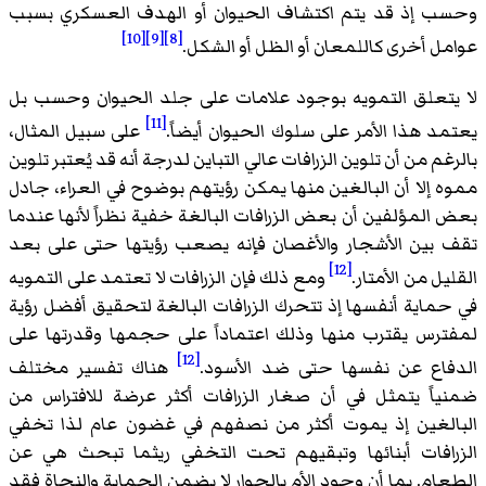
وحسب إذ قد يتم اكتشاف الحيوان أو الهدف العسكري بسبب
[10]
[9]
[8]
عوامل أخرى كاللمعان أو الظل أو الشكل.
لا يتعلق التمويه بوجود علامات على جلد الحيوان وحسب بل
[11]
يعتمد هذا الأمر على سلوك الحيوان أيضاً.
على سبيل المثال،
بالرغم من أن تلوين الزرافات عالي التباين لدرجة أنه قد يُعتبر تلوين
مموه إلا أن البالغين منها يمكن رؤيتهم بوضوح في العراء، جادل
بعض المؤلفين أن بعض الزرافات البالغة خفية نظراً لأنها عندما
تقف بين الأشجار والأغصان فإنه يصعب رؤيتها حتى على بعد
[12]
القليل من الأمتار.
ومع ذلك فإن الزرافات لا تعتمد على التمويه
في حماية أنفسها إذ تتحرك الزرافات البالغة لتحقيق أفضل رؤية
لمفترس يقترب منها وذلك اعتماداً على حجمها وقدرتها على
[12]
الدفاع عن نفسها حتى ضد الأسود.
هناك تفسير مختلف
ضمنياً يتمثل في أن صغار الزرافات أكثر عرضة للافتراس من
البالغين إذ يموت أكثر من نصفهم في غضون عام لذا تخفي
الزرافات أبنائها وتبقيهم تحت التخفي ريثما تبحث هي عن
الطعام. بما أن وجود الأم بالجوار لا يضمن الحماية والنجاة فقد