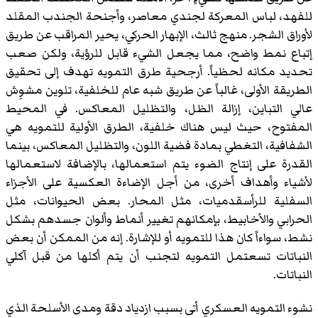
للفهد، لباس المعركة لجندي معاصر، وأجنحة الجندب المقلد
لأوراق الشجر. منهج ثالث، الإبهار الحركي، يحير المراقب عن طريق
إتباع نمط واضح، مما يجعل الشيء قابل للرؤية، ولكن صعب
تحديد مكانه لحظياً. أرجحية طرق التمويه تهدف إلى تحقيق
الطريقة الأولى، غالباً عن طريق شبه عام للخلفية، تلوين مشوِش
عالي التباين، إزالة الظل، والتظليل المعاكس. في المحيط
المفتوح، حيث ليس هناك خلفية، الطرق الأولية للتمويه هي
الشفافية، التغطي بمادة فضية اللون، والتظليل المعاكس، بينما
القدرة على إنتاج الضوء يتم استعمالها، بالإضافة لاستعمالها
لأشياء وأهداف أخرى، من أجل الإضاءة العكسية على الأجزاء
السفلية للرأسقدميات، مثل المحار. بعض الحيوانات، مثل
الحرابي والأخابيط، بإمكانهم تغيير أنماط وألوان جسدهم بشكل
نشط، سواءاً كان هذا للتمويه أو للإشارة. إنه من الممكن أن بعض
النباتات تسعتمل التمويه لتجنب أن يتم أكلها من قبل آكلي
النباتات.
نشوء التمويه العسكري أتى بسبب ازدياد دقة ومدى الأسلحة الذي