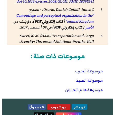
.
doi
:
10.1016/j.visres.2008.02.011
.
PMID
18395241
Cuthill, Innes C.
Osorio, Daniel;
- تصفح:
"Camouflage and perceptual organization in the
animal kingdom"
( كتاب إلكتروني PDF )
. مؤرشف من
الأصل
( كتاب إلكتروني PDF )
في 09 أغسطس 2017
.
Sweet, K. M. (2006).
Transportation and Cargo
. Prentice Hall.
Security: Threats and Solutions
صفحة 219. .
موسوعات ذات صلة :
FM 5–20: Camouflage, Basic Principles
. U.S. War
Department. November 2015 [1944]. مؤرشف من
الأصل
في 2 أبريل 2016.
موسوعة الحرب
Field Manual Headquarters No. 20-3
.
Camouflage,
موسوعة الصيد
Concealment, and Decoys
. Department of the Army.
30 August 1999. مؤرشف من
الأصل
في 15 يوليو 2019.
موسوعة علم الحيوان
Roosevelt, Theodore
(1911).
"Revealing and
concealing coloration in birds and mammals"
.
تويتر
يوتيوب
فيسبوك
Bulletin of the American Museum of Natural
(Article 8): 119–231. مؤرشف من
30
.
History
الأصل
في