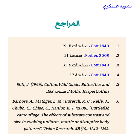
تمويه عسكري
المراجع
Cott 1940
، صفحات 5–19.
Forbes 2009
، صفحة 51.
Cott 1940
، صفحات 5–6.
Cott 1940
، صفحة 17.
Still, J. (1996).
Collins Wild Guide: Butterflies and
. HarperCollins. صفحة 158. .
Moths
Barbosa, A.; Mathger, L. M.; Buresch, K. C.; Kelly, J.;
Chubb, C.; Chiao, C.; Hanlon R. T. (2008). "Cuttlefish
camouflage: The effects of substrate contrast and
size in evoking uniform, mottle or disruptive body
patterns".
Vision Research
.
48
(10): 1242–1253.