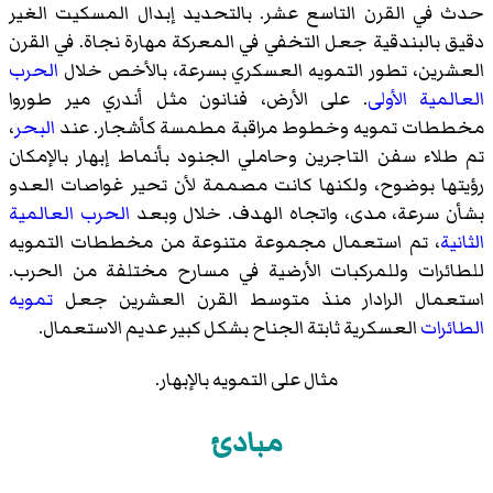
حدث في القرن التاسع عشر. بالتحديد إبدال المسكيت الغير
دقيق بالبندقية جعل التخفي في المعركة مهارة نجاة. في القرن
العشرين، تطور التمويه العسكري بسرعة، بالأخص خلال
الحرب
العالمية الأولى
. على الأرض، فنانون مثل أندري مير طوروا
مخططات تمويه وخطوط مراقبة مطمسة كأشجار. عند
البحر
،
تم طلاء سفن التاجرين وحاملي الجنود بأنماط إبهار بالإمكان
رؤيتها بوضوح، ولكنها كانت مصممة لأن تحير غواصات العدو
بشأن سرعة، مدى، واتجاه الهدف. خلال وبعد
الحرب العالمية
الثانية
، تم استعمال مجموعة متنوعة من مخططات التمويه
للطائرات وللمركبات الأرضية في مسارح مختلفة من الحرب.
استعمال الرادار منذ متوسط القرن العشرين جعل
تمويه
الطائرات
العسكرية ثابتة الجناح بشكل كبير عديم الاستعمال.
مثال على التمويه بالإبهار.
مبادئ