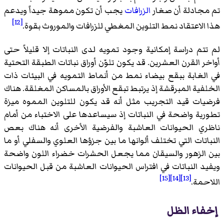
تم مجادلة أن صغار
الزرافات
يجب أن تكون مموهة جيداً ويدعم
[12]
هذا الاعتقاد نمط التلوين المغطي للزرافات والموروث بقوة.
لم تتم دراسة إمكانية وجود تمويه لدى النباتات إلا قليلاً حتى
أواخر القرن العشرين. قد يكون تلوّن أوراق نباتات الطبقة التحتية
في الغابة ببقع بيضاء نمط من أنماط التمويه في البيئات ذات
الخلفية المبرقشة إذ يرتبط تبقع الأوراق بالمساكن المغلقة. هناك
فرضيات قيد التجريب مثل أنه قد يكون للتلوين المموه ميزة
تطورية واضحة في النباتات إذ سيساعدها على الاختباء من أمام
ناظري الحيوانات العاشبة والفرضية الأخرى أنه هناك بعص
النباتات التي تختلف ألوانها ما بين جزؤها العلوي والسفلي أو ما
بين الزهور والسيقان مما يجعل الحشرات خضراء اللون واضحة
ويفيد النباتات في افتراس الحيوانات العاشبة من قبل الحيوانات
[15]
[14]
[13]
اللاحمة.
إخفاء الظل